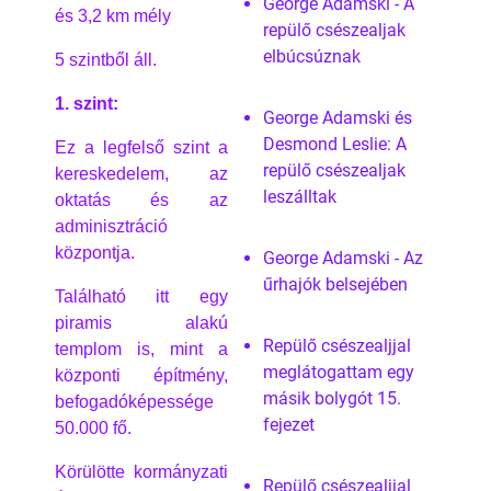
George Adamski - A
és 3,2 km mély
repülő csészealjak
elbúcsúznak
5 szintből áll.
1. szint:
George Adamski és
Desmond Leslie: A
Ez a legfelső szint a
repülő csészealjak
kereskedelem, az
leszálltak
oktatás és az
adminisztráció
központja.
George Adamski - Az
űrhajók belsejében
Található itt egy
piramis alakú
Repülő csészealjjal
templom is, mint a
meglátogattam egy
központi építmény,
másik bolygót 15.
befogadóképessége
fejezet
50.000 fő.
Körülötte kormányzati
Repülő csészealjjal