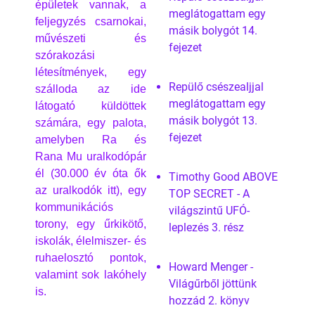
épületek vannak, a
meglátogattam egy
feljegyzés csarnokai,
másik bolygót 14.
művészeti és
fejezet
szórakozási
létesítmények, egy
Repülő csészealjjal
szálloda az ide
meglátogattam egy
látogató küldöttek
másik bolygót 13.
számára, egy palota,
fejezet
amelyben Ra és
Rana Mu uralkodópár
él (30.000 év óta ők
Timothy Good ABOVE
az uralkodók itt), egy
TOP SECRET - A
kommunikációs
világszintű UFÓ-
torony, egy űrkikötő,
leplezés 3. rész
iskolák, élelmiszer- és
ruhaelosztó pontok,
Howard Menger -
valamint sok lakóhely
Világűrből jöttünk
is.
hozzád 2. könyv