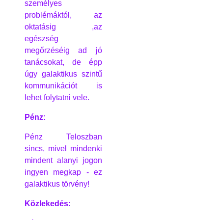
személyes
problémáktól, az
oktatásig ,az
egészség
megőrzéséig ad jó
tanácsokat, de épp
úgy galaktikus szintű
kommunikációt is
lehet folytatni vele.
Pénz:
Pénz Teloszban
sincs, mivel mindenki
mindent alanyi jogon
ingyen megkap - ez
galaktikus törvény!
Közlekedés: