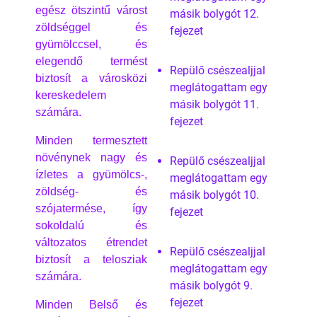
egész ötszintű várost
másik bolygót 12.
zöldséggel és
fejezet
gyümölccsel, és
elegendő termést
Repülő csészealjjal
biztosít a városközi
meglátogattam egy
kereskedelem
másik bolygót 11.
számára.
fejezet
Minden termesztett
növénynek nagy és
Repülő csészealjjal
ízletes a gyümölcs-,
meglátogattam egy
zöldség- és
másik bolygót 10.
szójatermése, így
fejezet
sokoldalú és
változatos étrendet
Repülő csészealjjal
biztosít a telosziak
meglátogattam egy
számára.
másik bolygót 9.
fejezet
Minden Belső és