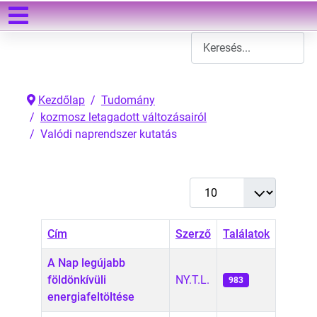
Keresés
Type 2 or more characters
Kezdőlap
Tudomány
kozmosz letagadott változásairól
Valódi naprendszer kutatás
Tételek #
Cím
Szerző
Találatok
A Nap legújabb
földönkívüli
NY.T.L.
983
energiafeltöltése