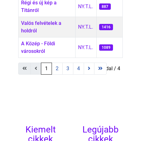
Régi és új kép a
NY.T.L.
887
Titánról
Valós felvételek a
NY.T.L.
1416
holdról
A Közép - Földi
NY.T.L.
1089
városokról
A cikkek táblázata
1
2
3
4
1. oldal / 4
Kiemelt
Legújabb
cikkek
cikkek