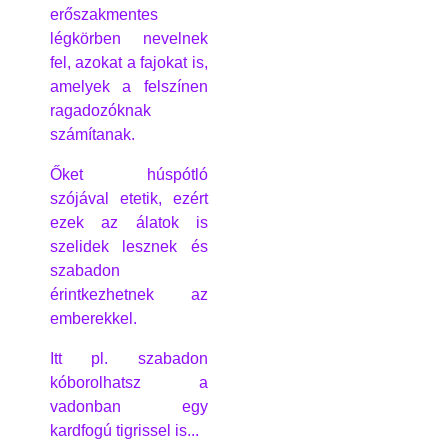
erőszakmentes
légkörben nevelnek
fel, azokat a fajokat is,
amelyek a felszínen
ragadozóknak
számítanak.
Őket húspótló
szójával etetik, ezért
ezek az álatok is
szelidek lesznek és
szabadon
érintkezhetnek az
emberekkel.
Itt pl. szabadon
kóborolhatsz a
vadonban egy
kardfogú tigrissel is...