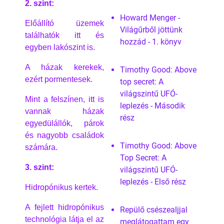
2. szint:
Howard Menger -
Előállító üzemek
Világűrből jöttünk
találhatók itt és
hozzád - 1. könyv
egyben lakószint is.
A házak kerekek,
Timothy Good: Above
ezért pormentesek.
top secret: A
világszintű UFÓ-
Mint a felszínen, itt is
leplezés - Második
vannak házak
rész
egyedülállók, párok
és nagyobb családok
Timothy Good: Above
számára.
Top Secret: A
3. szint:
világszintű UFÓ-
leplezés - Első rész
Hidropónikus kertek.
A fejlett hidropónikus
Repülő csészealjjal
technológia látja el az
meglátogattam egy