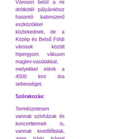
Városon belül a mi
drótkötél pályáinkhoz
hasonló kabinszerű
eszközökkel
közlekednek, de a
Közép és Belső Földi
városok között
hipergyors vákuum
maglev-vasútakkal,
melyekkel elérik a
4500 km/ óra
sebességet.
Szórakozás:
Természetesen
vannak színházak és
koncerttermek is,
vannak kivetítőfalak,
amin bárki bármit