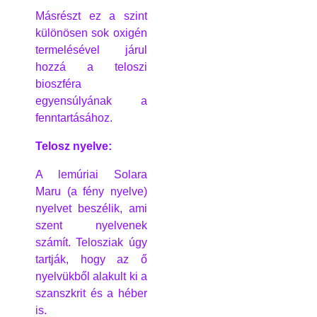
Másrészt ez a szint
különösen sok oxigén
termelésével járul
hozzá a teloszi
bioszféra
egyensúlyának a
fenntartásához.
Telosz nyelve:
A lemúriai Solara
Maru (a fény nyelve)
nyelvet beszélik, ami
szent nyelvenek
számít. Telosziak úgy
tartják, hogy az ő
nyelvükből alakult ki a
szanszkrit és a héber
is.