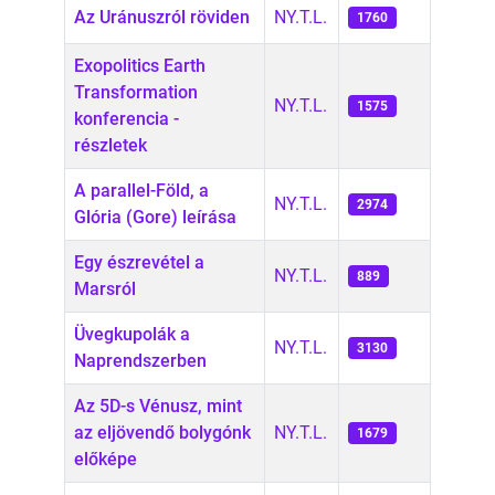
Az Uránuszról röviden
NY.T.L.
1760
Exopolitics Earth
Transformation
NY.T.L.
1575
konferencia -
részletek
A parallel-Föld, a
NY.T.L.
2974
Glória (Gore) leírása
Egy észrevétel a
NY.T.L.
889
Marsról
Üvegkupolák a
NY.T.L.
3130
Naprendszerben
Az 5D-s Vénusz, mint
az eljövendő bolygónk
NY.T.L.
1679
előképe