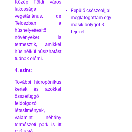
Közép Földi város
lakossága
Repülő csészealjjal
vegetáriánus, de
meglátogattam egy
Teloszban a
másik bolygót 8.
húshelyettesítő
fejezet
növényeket is
termesztik, amikkel
hús nélkül húsízhatást
tudnak elérni.
4. szint:
További hidropónikus
kertek és azokkal
összefüggő
feldolgozó
létesítmények,
valamint néhány
természeti park is itt
található.