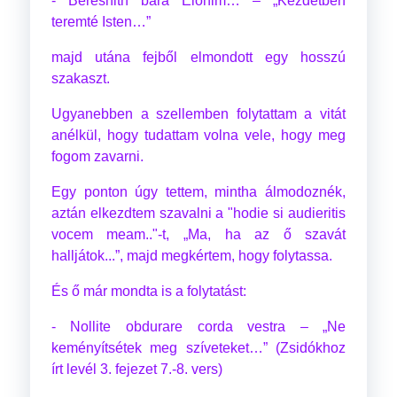
- Bereshith bara Elohim… – „Kezdetben
teremté Isten…”
majd utána fejből elmondott egy hosszú
szakaszt.
Ugyanebben a szellemben folytattam a vitát
anélkül, hogy tudattam volna vele, hogy meg
fogom zavarni.
Egy ponton úgy tettem, mintha álmodoznék,
aztán elkezdtem szavalni a "hodie si audieritis
vocem meam.."-t, „Ma, ha az ő szavát
halljátok...”, majd megkértem, hogy folytassa.
És ő már mondta is a folytatást:
- Nollite obdurare corda vestra – „Ne
keményítsétek meg szíveteket…” (Zsidókhoz
írt levél 3. fejezet 7.-8. vers)