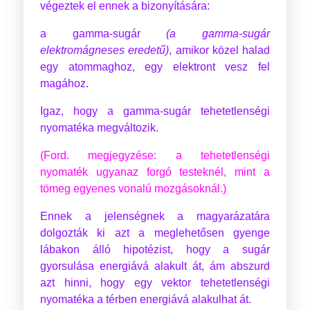
végeztek el ennek a bizonyítására:
a gamma-sugár
(a gamma-sugár
elektromágneses eredetű)
, amikor közel halad
egy atommaghoz, egy elektront vesz fel
magához.
Igaz, hogy a gamma-sugár tehetetlenségi
nyomatéka megváltozik.
(Ford. megjegyzése: a tehetetlenségi
nyomaték ugyanaz forgó testeknél, mint a
tömeg egyenes vonalú mozgásoknál.)
Ennek a jelenségnek a magyarázatára
dolgozták ki azt a meglehetősen gyenge
lábakon álló hipotézist, hogy a sugár
gyorsulása energiává alakult át, ám abszurd
azt hinni, hogy egy vektor tehetetlenségi
nyomatéka a térben energiává alakulhat át.