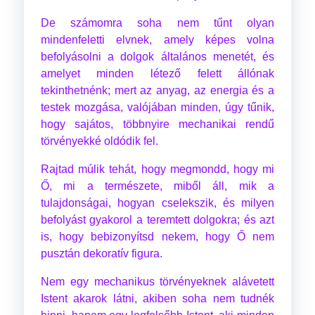
De számomra soha nem tűnt olyan
mindenfeletti elvnek, amely képes volna
befolyásolni a dolgok általános menetét, és
amelyet minden létező felett állónak
tekinthetnénk; mert az anyag, az energia és a
testek mozgása, valójában minden, úgy tűnik,
hogy sajátos, többnyire mechanikai rendű
törvényekké oldódik fel.
Rajtad múlik tehát, hogy megmondd, hogy mi
Ő, mi a természete, miből áll, mik a
tulajdonságai, hogyan cselekszik, és milyen
befolyást gyakorol a teremtett dolgokra; és azt
is, hogy bebizonyítsd nekem, hogy Ő nem
pusztán dekoratív figura.
Nem egy mechanikus törvényeknek alávetett
Istent akarok látni, akiben soha nem tudnék