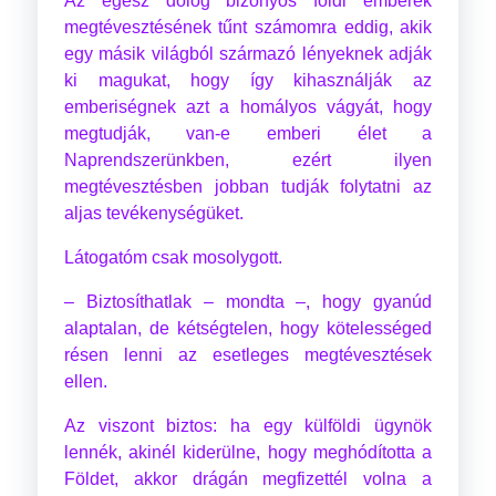
Az egész dolog bizonyos földi emberek
megtévesztésének tűnt számomra eddig, akik
egy másik világból származó lényeknek adják
ki magukat, hogy így kihasználják az
emberiségnek azt a homályos vágyát, hogy
megtudják, van-e emberi élet a
Naprendszerünkben, ezért ilyen
megtévesztésben jobban tudják folytatni az
aljas tevékenységüket.
Látogatóm csak mosolygott.
– Biztosíthatlak – mondta –, hogy gyanúd
alaptalan, de kétségtelen, hogy kötelességed
résen lenni az esetleges megtévesztések
ellen.
Az viszont biztos: ha egy külföldi ügynök
lennék, akinél kiderülne, hogy meghódította a
Földet, akkor drágán megfizettél volna a