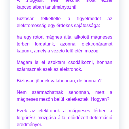
A „hogyant” kell nekünk most ezzel
kapcsolatban tanulmányozni!
Biztosan felkeltette a figyelmedet az
elektromosság egy érdekes sajátossága:
ha egy rotort mágnes által alkotott mágneses
térben forgatunk, azonnal elektronáramot
kapunk, amely a vezető felületén mozog.
Magam is el szoktam csodálkozni, honnan
származnak ezek az elektronok.
Biztosan jönnek valahonnan, de honnan?
Nem származhatnak sehonnan, mert a
mágneses mezőn belül keletkeztek. Hogyan?
Ezek az elektronok a mágneses térben a
forgórész mozgása által előidézett deformáció
eredményei.