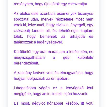
reményben, hogy újra látok egy csészealjat.
Az utolsó este azonban, események bizonyos
sorozata után, melyek részleteire most nem
térek ki, félve attól, hogy elvisz a lényegtől, egy
csészealj landolt ott, és lehetőséget kaptam
tőlük, hogy bemenjek az űrhajóba és
találkozzak a legénységével.
Körülbelül egy órát maradtam a fedélzetén, és
megvizsgálhattam a gép különféle
berendezéseit.
A kapitány kedves volt, és elmagyarázta, hogy
hogyan dolgoznak az űrhajóban.
Látogatásom végén ez a lenyűgöző férfi
megígérte, hogy amint teheti, eljön hozzánk.
És most, négy-öt hónappal később, itt volt,