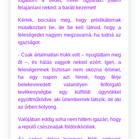
fogadom a tiédet, mivel ugyanazt jöttem
felajánlani neked: a baráti kezemet!
Kérlek, bocsáss meg, hogy prédikátornak
mutatkoztam be, de be kell látnod, hogy a
feleségedet nagyon megzavarná, ha tudná az
igazságot.
- Csak ártalmatlan trükk volt – nyugtattam meg
őt –, és hálás vagyok neked ezért. Igen, a
feleségemnek biztosan nem okozna örömet,
ha egy napon azt hinné, hogy férje
belekeveredett valamilyen felforgató
tevékenységbe egy külföldi ügynökkel
együttműködve, aki úriembernek látszik, de aki
az űrben bolyong.
Valójában eddig soha nem hittem igazán, hogy
a repülő csészealjak földönkívüliek.