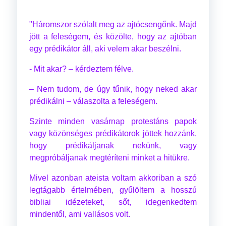
"Háromszor szólalt meg az ajtócsengőnk. Majd
jött a feleségem, és közölte, hogy az ajtóban
egy prédikátor áll, aki velem akar beszélni.
- Mit akar? – kérdeztem félve.
– Nem tudom, de úgy tűnik, hogy neked akar
prédikálni – válaszolta a feleségem.
Szinte minden vasárnap protestáns papok
vagy közönséges prédikátorok jöttek hozzánk,
hogy prédikáljanak nekünk, vagy
megpróbáljanak megtéríteni minket a hitükre.
Mivel azonban ateista voltam akkoriban a szó
legtágabb értelmében, gyűlöltem a hosszú
bibliai idézeteket, sőt, idegenkedtem
mindentől, ami vallásos volt.