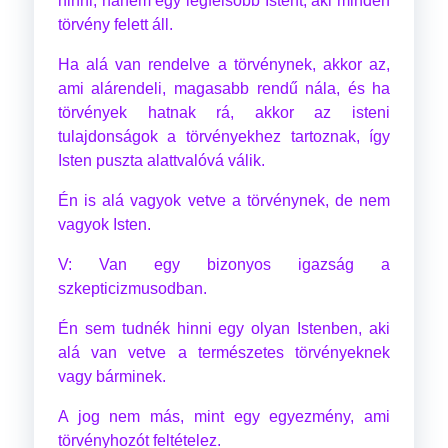
hinni, hanem egy legfelsőbb Istent, aki minden
törvény felett áll.
Ha alá van rendelve a törvénynek, akkor az,
ami alárendeli, magasabb rendű nála, és ha
törvények hatnak rá, akkor az isteni
tulajdonságok a törvényekhez tartoznak, így
Isten puszta alattvalóvá válik.
Én is alá vagyok vetve a törvénynek, de nem
vagyok Isten.
V: Van egy bizonyos igazság a
szkepticizmusodban.
Én sem tudnék hinni egy olyan Istenben, aki
alá van vetve a természetes törvényeknek
vagy bárminek.
A jog nem más, mint egy egyezmény, ami
törvényhozót feltételez.