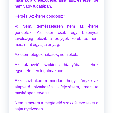
másnak a kifejeződése, amit látsz és érzel, de
nem vagy tudatában.
Kérdés: Az éterre gondolsz?
V: Nem, természetesen nem az éterre
gondolok. Az éter csak egy bizonyos
távolságig létezik a bolygók körül, és nem
más, mint egyfajta anyag.
Az éteri rétegek hatások, nem okok.
Az alapvető szókincs hiányában nehéz
egyértelműen fogalmaznom.
Ezzel azt akarom mondani, hogy hiányzik az
alapvető hivatkozási kifejezésem, mert te
másképpen érvelsz.
Nem ismerem a megfelelő szakkifejezéseket a
saját nyelveden.