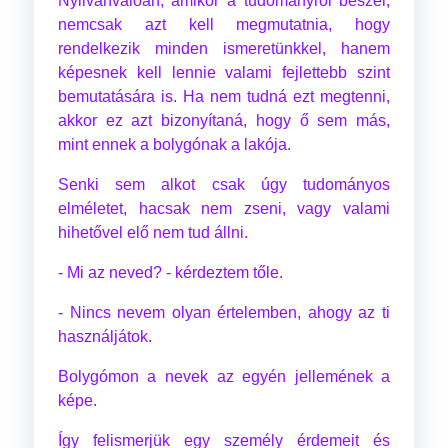
Nyilvánvalóan, amikor a tudományról beszél,
nemcsak azt kell megmutatnia, hogy
rendelkezik minden ismeretünkkel, hanem
képesnek kell lennie valami fejlettebb szint
bemutatására is. Ha nem tudná ezt megtenni,
akkor ez azt bizonyítaná, hogy ő sem más,
mint ennek a bolygónak a lakója.
Senki sem alkot csak úgy tudományos
elméletet, hacsak nem zseni, vagy valami
hihetővel elő nem tud állni.
- Mi az neved? - kérdeztem tőle.
- Nincs nevem olyan értelemben, ahogy az ti
használjátok.
Bolygómon a nevek az egyén jellemének a
képe.
Így felismerjük egy személy érdemeit és