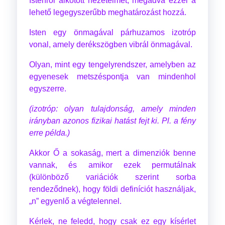
Istenről alkotott nézeteimet, megadva ezzel a
lehető legegyszerűbb meghatározást hozzá.
Isten egy önmagával párhuzamos izotróp
vonal, amely derékszögben vibrál önmagával.
Olyan, mint egy tengelyrendszer, amelyben az
egyenesek metszéspontja van mindenhol
egyszerre.
(izotróp: olyan tulajdonság, amely minden
irányban azonos fizikai hatást fejt ki. Pl. a fény
erre példa.)
Akkor Ő a sokaság, mert a dimenziók benne
vannak, és amikor ezek permutálnak
(különböző variációk szerint sorba
rendeződnek), hogy földi definíciót használjak,
„n” egyenlő a végtelennel.
Kérlek, ne feledd, hogy csak ez egy kísérlet