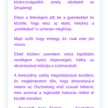
kíváncsiságodért, amely eljuttatott az
űrhajómig!
Ekkor a feleségem jött be a gyerekekkel és
közölte, hogy kész az ebéd, melyhez a
„prédikátort” is szívesen meghívja.
Majd szólt, hogy elmegy, és csak este jön
vissza.
Ebéd közben szerettem volna kipróbálni
vendégem nyelvi képességeit, hátha az
akcentusával elárulja a származását.
A keresztény vallás megvitatásával kezdtem,
és megkérdeztem tőle, hogy elmondaná-e
nekem az Ószövetség első szavait héberül,
mire azonnal a legkisebb habozás nélkül el
kezdte mondani: