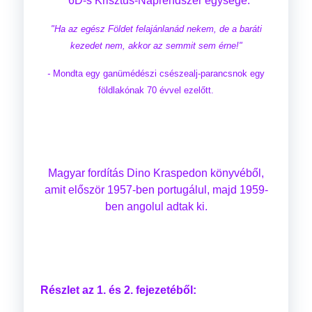
6D-s Krisztus-Naprendszer egysége:
"Ha az egész Földet felajánlanád nekem, de a baráti
kezedet nem, akkor az semmit sem érne!"
-
Mondta egy ganümédészi csészealj-parancsnok egy
földlakónak 70 évvel ezelőtt.
Magyar fordítás Dino Kraspedon könyvéből,
amit először 1957-ben portugálul, majd 1959-
ben angolul adtak ki.
Részlet az 1. és 2. fejezetéből: