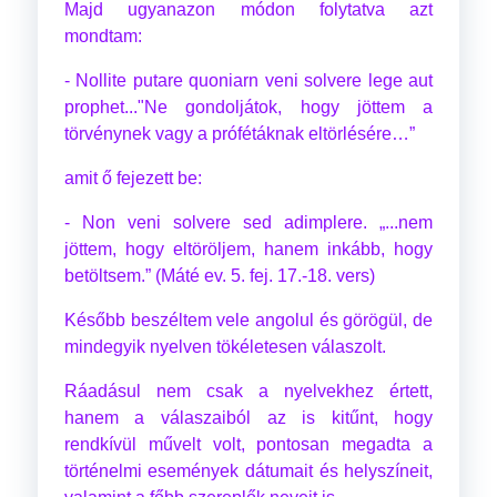
Majd ugyanazon módon folytatva azt
mondtam:
- Nollite putare quoniarn veni solvere lege aut
prophet..."Ne gondoljátok, hogy jöttem a
törvénynek vagy a prófétáknak eltörlésére…”
amit ő fejezett be:
- Non veni solvere sed adimplere. „...nem
jöttem, hogy eltöröljem, hanem inkább, hogy
betöltsem.” (Máté ev. 5. fej. 17.-18. vers)
Később beszéltem vele angolul és görögül, de
mindegyik nyelven tökéletesen válaszolt.
Ráadásul nem csak a nyelvekhez értett,
hanem a válaszaiból az is kitűnt, hogy
rendkívül művelt volt, pontosan megadta a
történelmi események dátumait és helyszíneit,