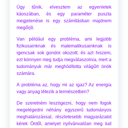
Úgy tűnik, elvesztem az egyenletek
káoszában, és egy paraméter puszta
megjelenése is egy számításban majdnem
megőrjít.
Van például egy probléma, ami legjobb
fizikusainknak és matematikusainknak is
igencsak sok gondot okozott; és azt hiszem,
ezt könnyen meg tudja megválaszolnia, mert a
tudományuk már meghódította világűrt önök
számára.
A probléma az, hogy mi az igaz? Az energia
vagy anyag létezik a természetben?
De szeretném leszögezni, hogy nem fogok
megelégedni néhány egyszerű tudományos
meghatározással, részletesebb magyarázatot
kérek Öntől, amelyet nyilvánvalóan meg tud