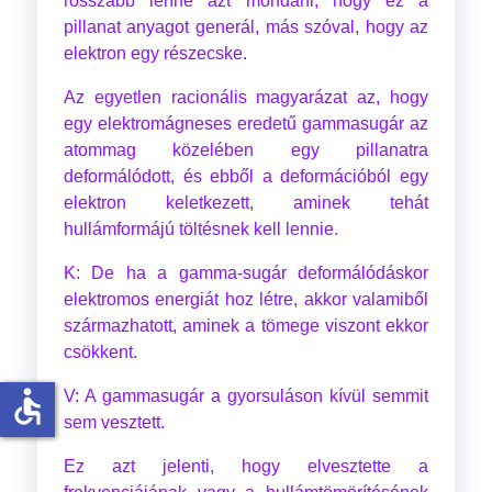
rosszabb lenne azt mondani, hogy ez a
pillanat anyagot generál, más szóval, hogy az
elektron egy részecske.
Az egyetlen racionális magyarázat az, hogy
egy elektromágneses eredetű gammasugár az
atommag közelében egy pillanatra
deformálódott, és ebből a deformációból egy
elektron keletkezett, aminek tehát
hullámformájú töltésnek kell lennie.
K: De ha a gamma-sugár deformálódáskor
elektromos energiát hoz létre, akkor valamiből
származhatott, aminek a tömege viszont ekkor
csökkent.
accessible
V: A gammasugár a gyorsuláson kívül semmit
sem vesztett.
Ez azt jelenti, hogy elvesztette a