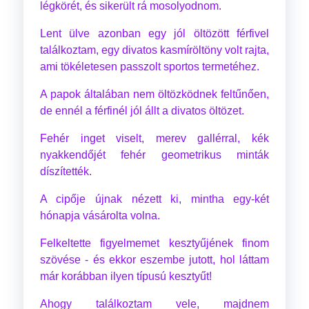
légkörét, és sikerült rá mosolyodnom.
Lent ülve azonban egy jól öltözött férfivel
találkoztam, egy divatos kasmíröltöny volt rajta,
ami tökéletesen passzolt sportos termetéhez.
A papok általában nem öltözködnek feltűnően,
de ennél a férfinél jól állt a divatos öltözet.
Fehér inget viselt, merev gallérral, kék
nyakkendőjét fehér geometrikus minták
díszítették.
A cipője újnak nézett ki, mintha egy-két
hónapja vásárolta volna.
Felkeltette figyelmemet kesztyűjének finom
szövése - és ekkor eszembe jutott, hol láttam
már korábban ilyen típusú kesztyűt!
Ahogy találkoztam vele, majdnem