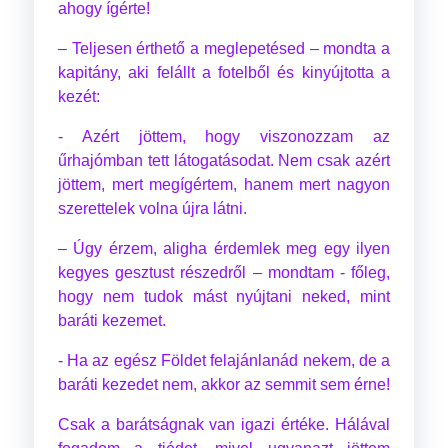
ahogy ígérte!
– Teljesen érthető a meglepetésed – mondta a
kapitány, aki felállt a fotelből és kinyújtotta a
kezét:
- Azért jöttem, hogy viszonozzam az
űrhajómban tett látogatásodat. Nem csak azért
jöttem, mert megígértem, hanem mert nagyon
szerettelek volna újra látni.
– Úgy érzem, aligha érdemlek meg egy ilyen
kegyes gesztust részedről – mondtam - főleg,
hogy nem tudok mást nyújtani neked, mint
baráti kezemet.
- Ha az egész Földet felajánlanád nekem, de a
baráti kezedet nem, akkor az semmit sem érne!
Csak a barátságnak van igazi értéke. Hálával