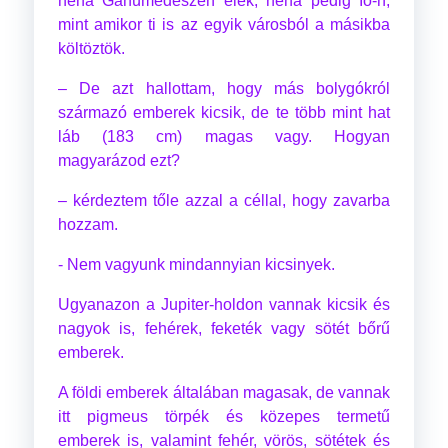
néha Ganümédeszen élek, néha pedig Io-n,
mint amikor ti is az egyik városból a másikba
költöztök.
– De azt hallottam, hogy más bolygókról
származó emberek kicsik, de te több mint hat
láb (183 cm) magas vagy. Hogyan
magyarázod ezt?
– kérdeztem tőle azzal a céllal, hogy zavarba
hozzam.
- Nem vagyunk mindannyian kicsinyek.
Ugyanazon a Jupiter-holdon vannak kicsik és
nagyok is, fehérek, feketék vagy sötét bőrű
emberek.
A földi emberek általában magasak, de vannak
itt pigmeus törpék és közepes termetű
emberek is, valamint fehér, vörös, sötétek és