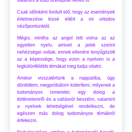
valamint a főbb szereplők neveit is.
Csak időnként fordult elő, hogy az események
értelmezése kissé eltért a mi ortodox
nézőpontunktól.
Mégis, mintha az angol lett volna az az
egyetlen nyelv, amivel a jelek szerint
nehézségei voltak, ennek ellenére lenyűgözött
az a képessége, hogy ezen a nyelven is a
legkülönfélébb témákat meg tudja vitatni.
Amikor visszatértünk a nappaliba, úgy
döntöttem, megpróbálom kideríteni, milyenek a
tudományos ismeretei; egy dolog a
történelemről és a vallásról beszélni, valamint
a nyelvek tehetségével rendelkezni, de
egészen más dolog tudományos témákról
értekezni.