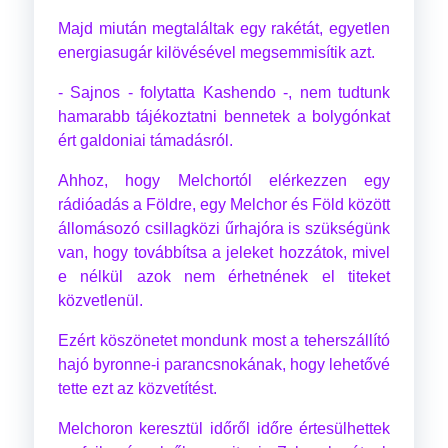
Majd miután megtaláltak egy rakétát, egyetlen
energiasugár kilövésével megsemmisítik azt.
- Sajnos - folytatta Kashendo -, nem tudtunk
hamarabb tájékoztatni bennetek a bolygónkat
ért galdoniai támadásról.
Ahhoz, hogy Melchortól elérkezzen egy
rádióadás a Földre, egy Melchor és Föld között
állomásozó csillagközi űrhajóra is szükségünk
van, hogy továbbítsa a jeleket hozzátok, mivel
e nélkül azok nem érhetnének el titeket
közvetlenül.
Ezért köszönetet mondunk most a teherszállító
hajó byronne-i parancsnokának, hogy lehetővé
tette ezt az közvetítést.
Melchoron keresztül időről időre értesülhettek