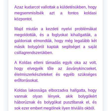
Azaz kudarcot vallottak a küldetésükben, hogy
megsemmisítsék azt a fontos koldasi
központot.
Majd miután a kezdeti nyelvi problémákat
megoldották, és a foglyokat kihallgatták, a
galdoniak elmondták, hogy még legalább két
másik bolygóról kaptak segítséget a saját
csillagrendszerükben.
A Koldas elleni támadás egyik oka az volt,
hogy elvegyék tőle az ásványkincseket,
élelmiszerkészleteket és egyéb szükséges
erőforrásokat.
Koldas lakossága elborzadva hallgatta, hogy
vannak olyan lények, akik bolygókért
háborúznak és bolygókat pusztítanak el, és
sok ezer embert megölnek ilyen triviális okból.