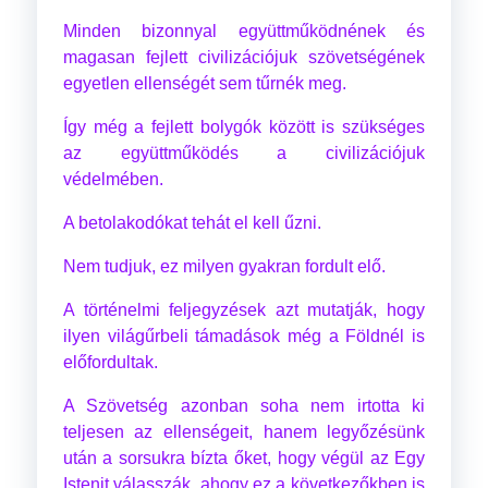
Minden bizonnyal együttműködnének és
magasan fejlett civilizációjuk szövetségének
egyetlen ellenségét sem tűrnék meg.
Így még a fejlett bolygók között is szükséges
az együttműködés a civilizációjuk
védelmében.
A betolakodókat tehát el kell űzni.
Nem tudjuk, ez milyen gyakran fordult elő.
A történelmi feljegyzések azt mutatják, hogy
ilyen világűrbeli támadások még a Földnél is
előfordultak.
A Szövetség azonban soha nem irtotta ki
teljesen az ellenségeit, hanem legyőzésünk
után a sorsukra bízta őket, hogy végül az Egy
Istenit válasszák, ahogy ez a következőkben is