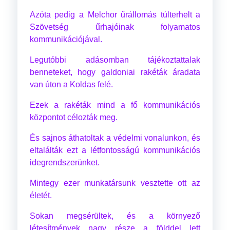
Azóta pedig a Melchor űrállomás túlterhelt a
Szövetség űrhajóinak folyamatos
kommunikációjával.
Legutóbbi adásomban tájékoztattalak
benneteket, hogy galdoniai rakéták áradata
van úton a Koldas felé.
Ezek a rakéták mind a fő kommunikációs
központot célozták meg.
És sajnos áthatoltak a védelmi vonalunkon, és
eltalálták ezt a létfontosságú kommunikációs
idegrendszerünket.
Mintegy ezer munkatársunk vesztette ott az
életét.
Sokan megsérültek, és a környező
létesítmények nagy része a földdel lett