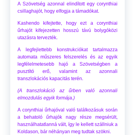
A Szövetség azonnal elindított egy corynthiai
csillaghajót, hogy elfogja a támadókat.
Kashendo kifejtette, hogy ezt a corynthiai
űrhajót kifejezetten hosszú távú bolygóközi
utazásra tervezték.
A legfejlettebb konstrukciókat tartalmazza
automata műszeres felszerelés és az egyik
legfélelmetesebb hajó a Szövetségben a
pusztító erő, valamint az azonnali
transzlokációs kapacitás terén.
(A transzlokáció az űrben való azonnali
elmozdulás egyik formája.)
A corynthiai űrhajóval való találkozásuk során
a behatoló űrhajók nagy része megsérült,
használhatatlanná vált, így le kellett szállniuk a
Koldason, bár néhányan meg tudtak szökni.