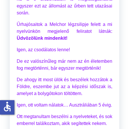
egyszer ezt az állomást az űrben tett utazásai
során.
Űrhajósaitok a Melchor légzsilipje felett a mi
nyelvünkön megjelenő feliratot látnák:
Üdvözölünk mindenkit!
Igen, az csodálatos lenne!
De ez valószínűleg már nem az én életemben
fog megtörténni, bár egyszer megtörténik!
De ahogy itt most ülök és beszélek hozzátok a
Földre, eszembe jut az a képzési időszak is,
amelyet a bolygótokon töltöttem.
accessible
Igen, ott voltam nálatok… Ausztráliában 5 évig.
Ott megtanultam beszélni a nyelveteket, és sok
emberrel találkoztam, akik segítettek nekem.