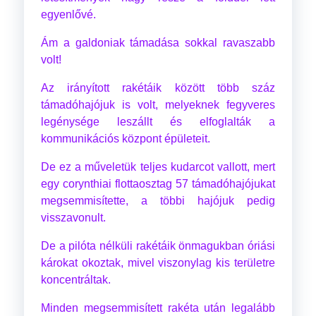
egyenlővé.
Ám a galdoniak támadása sokkal ravaszabb
volt!
Az irányított rakétáik között több száz
támadóhajójuk is volt, melyeknek fegyveres
legénysége leszállt és elfoglalták a
kommunikációs központ épületeit.
De ez a műveletük teljes kudarcot vallott, mert
egy corynthiai flottaosztag 57 támadóhajójukat
megsemmisítette, a többi hajójuk pedig
visszavonult.
De a pilóta nélküli rakétáik önmagukban óriási
károkat okoztak, mivel viszonylag kis területre
koncentráltak.
Minden megsemmisített rakéta után legalább