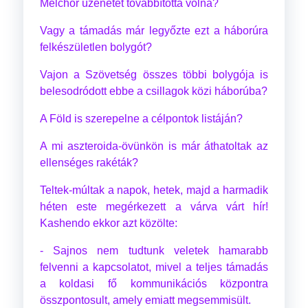
Melchor üzenetét továbbította volna?
Vagy a támadás már legyőzte ezt a háborúra
felkészületlen bolygót?
Vajon a Szövetség összes többi bolygója is
belesodródott ebbe a csillagok közi háborúba?
A Föld is szerepelne a célpontok listáján?
A mi aszteroida-övünkön is már áthatoltak az
ellenséges rakéták?
Teltek-múltak a napok, hetek, majd a harmadik
héten este megérkezett a várva várt hír!
Kashendo ekkor azt közölte:
- Sajnos nem tudtunk veletek hamarabb
felvenni a kapcsolatot, mivel a teljes támadás
a koldasi fő kommunikációs központra
összpontosult, amely emiatt megsemmisült.