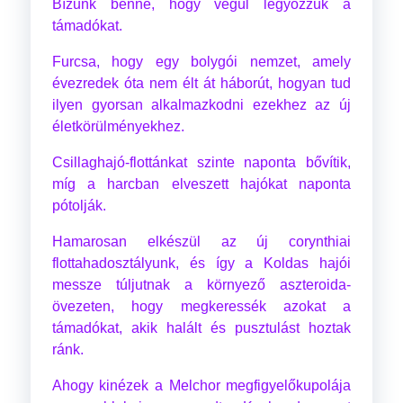
Bízunk benne, hogy végül legyőzzük a
támadókat.
Furcsa, hogy egy bolygói nemzet, amely
évezredek óta nem élt át háborút, hogyan tud
ilyen gyorsan alkalmazkodni ezekhez az új
életkörülményekhez.
Csillaghajó-flottánkat szinte naponta bővítik,
míg a harcban elveszett hajókat naponta
pótolják.
Hamarosan elkészül az új corynthiai
flottahadosztályunk, és így a Koldas hajói
messze túljutnak a környező aszteroida-
övezeten, hogy megkeressék azokat a
támadókat, akik halált és pusztulást hoztak
ránk.
Ahogy kinézek a Melchor megfigyelőkupolája