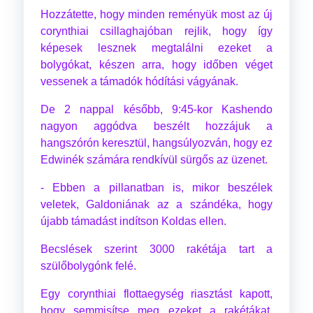
Hozzátette, hogy minden reményük most az új
corynthiai csillaghajóban rejlik, hogy így
képesek lesznek megtalálni ezeket a
bolygókat, készen arra, hogy időben véget
vessenek a támadók hódítási vágyának.
De 2 nappal később, 9:45-kor Kashendo
nagyon aggódva beszélt hozzájuk a
hangszórón keresztül, hangsúlyozván, hogy ez
Edwinék számára rendkívül sürgős az üzenet.
- Ebben a pillanatban is, mikor beszélek
veletek, Galdoniának az a szándéka, hogy
újabb támadást indítson Koldas ellen.
Becslések szerint 3000 rakétája tart a
szülőbolygónk felé.
Egy corynthiai flottaegység riasztást kapott,
hogy semmisítse meg ezeket a rakétákat,