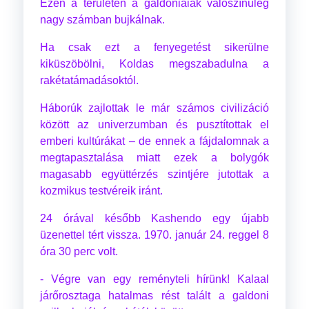
Ezen a területen a galdoniaiak valószínűleg
nagy számban bujkálnak.
Ha csak ezt a fenyegetést sikerülne
kiküszöbölni, Koldas megszabadulna a
rakétatámadásoktól.
Háborúk zajlottak le már számos civilizáció
között az univerzumban és pusztítottak el
emberi kultúrákat – de ennek a fájdalomnak a
megtapasztalása miatt ezek a bolygók
magasabb együttérzés szintjére jutottak a
kozmikus testvéreik iránt.
24 órával később Kashendo egy újabb
üzenettel tért vissza. 1970. január 24. reggel 8
óra 30 perc volt.
- Végre van egy reményteli hírünk! Kalaal
járőrosztaga hatalmas rést talált a galdoni