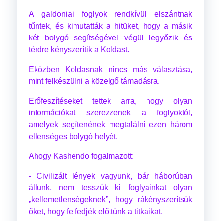
A galdoniai foglyok rendkívül elszántnak
tűntek, és kimutatták a hitüket, hogy a másik
két bolygó segítségével végül legyőzik és
térdre kényszerítik a Koldast.
Eközben Koldasnak nincs más választása,
mint felkészülni a közelgő támadásra.
Erőfeszítéseket tettek arra, hogy olyan
információkat szerezzenek a foglyoktól,
amelyek segítenének megtalálni ezen három
ellenséges bolygó helyét.
Ahogy Kashendo fogalmazott:
- Civilizált lények vagyunk, bár háborúban
állunk, nem tesszük ki foglyainkat olyan
„kellemetlenségeknek”, hogy rákényszerítsük
őket, hogy felfedjék előttünk a titkaikat.