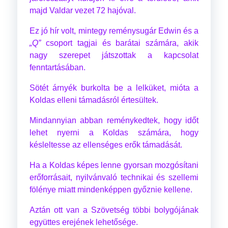
majd Valdar vezet 72 hajóval.
Ez jó hír volt, mintegy reménysugár Edwin és a
„Q”
csoport tagjai és barátai számára, akik
nagy szerepet játszottak a kapcsolat
fenntartásában.
Sötét árnyék burkolta be a lelküket, mióta a
Koldas elleni támadásról értesültek.
Mindannyian abban reménykedtek, hogy időt
lehet nyerni a Koldas számára, hogy
késleltesse az ellenséges erők támadását.
Ha a Koldas képes lenne gyorsan mozgósítani
erőforrásait, nyilvánvaló technikai és szellemi
fölénye miatt mindenképpen győznie kellene.
Aztán ott van a Szövetség többi bolygójának
együttes erejének lehetősége.