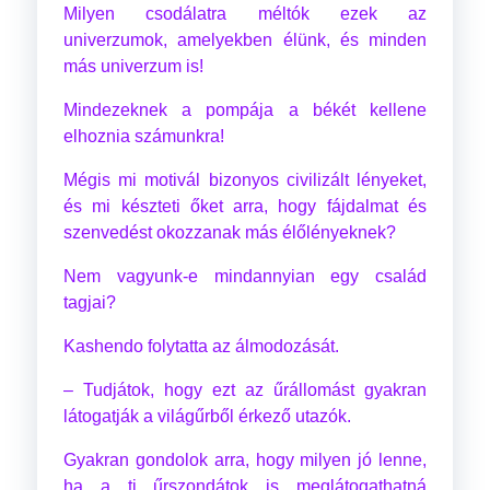
Milyen csodálatra méltók ezek az
univerzumok, amelyekben élünk, és minden
más univerzum is!
Mindezeknek a pompája a békét kellene
elhoznia számunkra!
Mégis mi motivál bizonyos civilizált lényeket,
és mi készteti őket arra, hogy fájdalmat és
szenvedést okozzanak más élőlényeknek?
Nem vagyunk-e mindannyian egy család
tagjai?
Kashendo folytatta az álmodozását.
– Tudjátok, hogy ezt az űrállomást gyakran
látogatják a világűrből érkező utazók.
Gyakran gondolok arra, hogy milyen jó lenne,
ha a ti űrszondátok is meglátogathatná