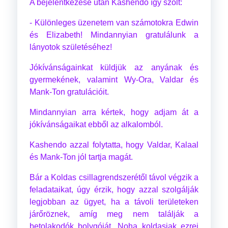
A bejelentkezése után Kashendo így szólt:
- Különleges üzenetem van számotokra Edwin
és Elizabeth! Mindannyian gratulálunk a
lányotok születéséhez!
Jókívánságainkat küldjük az anyának és
gyermekének, valamint Wy-Ora, Valdar és
Mank-Ton gratulációit.
Mindannyian arra kértek, hogy adjam át a
jókívánságaikat ebből az alkalomból.
Kashendo azzal folytatta, hogy Valdar, Kalaal
és Mank-Ton jól tartja magát.
Bár a Koldas csillagrendszerétől távol végzik a
feladataikat, úgy érzik, hogy azzal szolgálják
legjobban az ügyet, ha a távoli területeken
járőröznek, amíg meg nem találják a
betolakodók bolygóját. Noha koldasiak ezrei