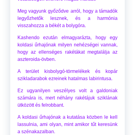
Meg vagyunk győződve arról, hogy a támadók
legyőzhetők lesznek, és a harmónia
visszahozza a békét a bolygóra.
Kashendo ezután elmagyarázta, hogy egy
koldasi űrhajónak milyen nehézségei vannak,
hogy az ellenséges rakétákat megtalálja az
aszteroida-övben.
A terület kisbolygó-törmelékek és kopár
szikladarabok ezreinek hatalmas labirintusa.
Ez ugyanilyen veszélyes volt a galdoniak
számára is, mert néhány rakétájuk sziklának
ütközött és felrobbant.
A koldasi űrhajónak a kutatása közben le kell
lassulnia, ami olyan, mint amikor tűt keresünk
a szénakazalban.