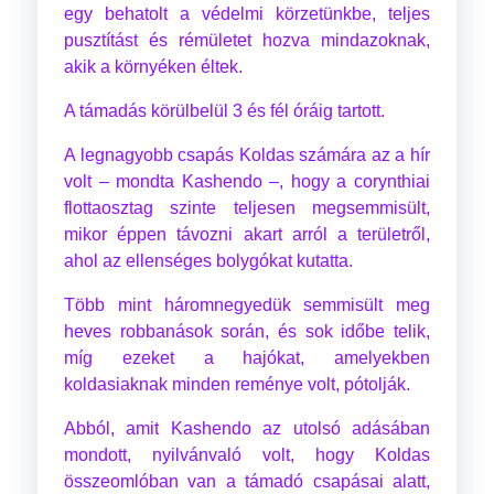
egy behatolt a védelmi körzetünkbe, teljes
pusztítást és rémületet hozva mindazoknak,
akik a környéken éltek.
A támadás körülbelül 3 és fél óráig tartott.
A legnagyobb csapás Koldas számára az a hír
volt – mondta Kashendo –, hogy a corynthiai
flottaosztag szinte teljesen megsemmisült,
mikor éppen távozni akart arról a területről,
ahol az ellenséges bolygókat kutatta.
Több mint háromnegyedük semmisült meg
heves robbanások során, és sok időbe telik,
míg ezeket a hajókat, amelyekben
koldasiaknak minden reménye volt, pótolják.
Abból, amit Kashendo az utolsó adásában
mondott, nyilvánvaló volt, hogy Koldas
összeomlóban van a támadó csapásai alatt,