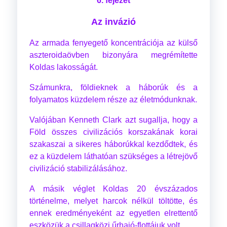
6. fejezet
Az invázió
Az armada fenyegető koncentrációja az külső
aszteroidaövben bizonyára megrémítette
Koldas lakosságát.
Számunkra, földieknek a háborúk és a
folyamatos küzdelem része az életmódunknak.
Valójában Kenneth Clark azt sugallja, hogy a
Föld összes civilizációs korszakának korai
szakaszai a sikeres háborúkkal kezdődtek, és
ez a küzdelem láthatóan szükséges a létrejövő
civilizáció stabilizálásához.
A másik véglet Koldas 20 évszázados
történelme, melyet harcok nélkül töltötte, és
ennek eredményeként az egyetlen elrettentő
eszközük a csillagközi űrhajó-flottájuk volt.