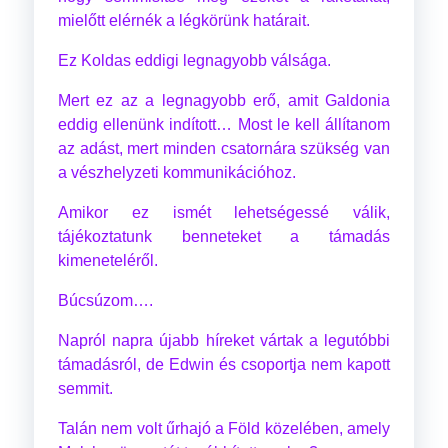
mielőtt elérnék a légkörünk határait.
Ez Koldas eddigi legnagyobb válsága.
Mert ez az a legnagyobb erő, amit Galdonia
eddig ellenünk indított… Most le kell állítanom
az adást, mert minden csatornára szükség van
a vészhelyzeti kommunikációhoz.
Amikor ez ismét lehetségessé válik,
tájékoztatunk benneteket a támadás
kimeneteléről.
Búcsúzom….
Napról napra újabb híreket vártak a legutóbbi
támadásról, de Edwin és csoportja nem kapott
semmit.
Talán nem volt űrhajó a Föld közelében, amely