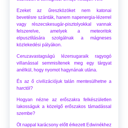
Ezeket az űreszközöket nem katonai
bevetésre szánták, hanem napenergia-lézerrel
vagy részecskesugár-pisztolyokkal vannak
felszerelve, amelyek a meteoritok
elpusztítására szolgálnak a mágneses
közlekedési pályákon.
Ceruzavastagságú lézersugaraik ragyogó
villanással semmisítenek meg egy tárgyat
anélkül, hogy nyomot hagynának utána.
És az ő civilizációjuk talán mentesülhetne a
harctól?
Hogyan nézne az erőszakra felkészületlen
lakosságuk a közelgő erőszakos támadással
szembe?
Öt nappal karácsony előtt érkezett Edwinékhez