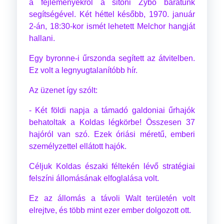
a fejleményekről a sitoni Zybo barátunk
segítségével. Két héttel később, 1970. január
2-án, 18:30-kor ismét lehetett Melchor hangját
hallani.
Egy byronne-i űrszonda segített az átvitelben.
Ez volt a legnyugtalanítóbb hír.
Az üzenet így szólt:
- Két földi napja a támadó galdoniai űrhajók
behatoltak a Koldas légkörbe! Összesen 37
hajóról van szó. Ezek óriási méretű, emberi
személyzettel ellátott hajók.
Céljuk Koldas északi féltekén lévő stratégiai
felszíni állomásának elfoglalása volt.
Ez az állomás a távoli Walt területén volt
elrejtve, és több mint ezer ember dolgozott ott.