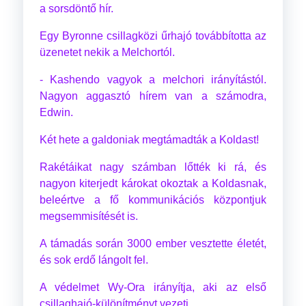
a sorsdöntő hír.
Egy Byronne csillagközi űrhajó továbbította az
üzenetet nekik a Melchortól.
- Kashendo vagyok a melchori irányítástól.
Nagyon aggasztó hírem van a számodra,
Edwin.
Két hete a galdoniak megtámadták a Koldast!
Rakétáikat nagy számban lőtték ki rá, és
nagyon kiterjedt károkat okoztak a Koldasnak,
beleértve a fő kommunikációs központjuk
megsemmisítését is.
A támadás során 3000 ember vesztette életét,
és sok erdő lángolt fel.
A védelmet Wy-Ora irányítja, aki az első
csillaghajó-különítményt vezeti.