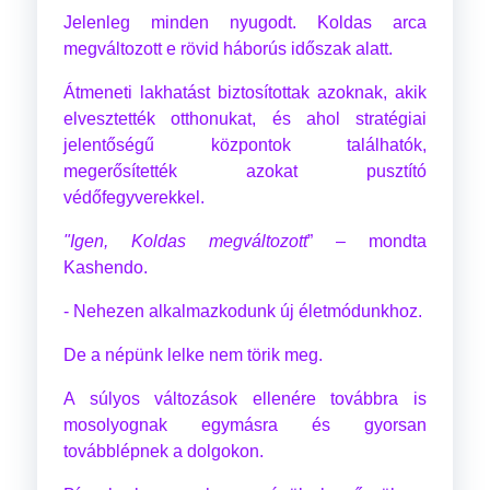
Jelenleg minden nyugodt. Koldas arca
megváltozott e rövid háborús időszak alatt.
Átmeneti lakhatást biztosítottak azoknak, akik
elvesztették otthonukat, és ahol stratégiai
jelentőségű központok találhatók,
megerősítették azokat pusztító
védőfegyverekkel.
"Igen, Koldas megváltozott
” – mondta
Kashendo.
- Nehezen alkalmazkodunk új életmódunkhoz.
De a népünk lelke nem törik meg.
A súlyos változások ellenére továbbra is
mosolyognak egymásra és gyorsan
továbblépnek a dolgokon.