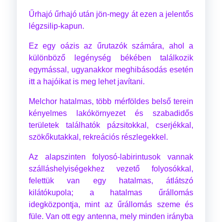
Űrhajó űrhajó után jön-megy át ezen a jelentős
légzsilip-kapun.
Ez egy oázis az űrutazók számára, ahol a
különböző legénység békében találkozik
egymással, ugyanakkor meghibásodás esetén
itt a hajóikat is meg lehet javítani.
Melchor hatalmas, több mérföldes belső terein
kényelmes lakókörnyezet és szabadidős
területek találhatók pázsitokkal, cserjékkal,
szökőkutakkal, rekreációs részlegekkel.
Az alapszinten folyosó-labirintusok vannak
szálláshelyiségekhez vezető folyosókkal,
felettük van egy hatalmas, átlátszó
kilátókupola; a hatalmas űrállomás
idegközpontja, mint az űrállomás szeme és
füle. Van ott egy antenna, mely minden irányba