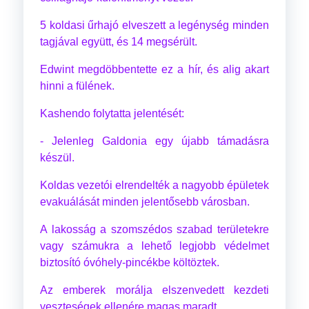
5 koldasi űrhajó elveszett a legénység minden
tagjával együtt, és 14 megsérült.
Edwint megdöbbentette ez a hír, és alig akart
hinni a fülének.
Kashendo folytatta jelentését:
- Jelenleg Galdonia egy újabb támadásra
készül.
Koldas vezetói elrendelték a nagyobb épületek
evakuálását minden jelentősebb városban.
A lakosság a szomszédos szabad területekre
vagy számukra a lehető legjobb védelmet
biztosító óvóhely-pincékbe költöztek.
Az emberek morálja elszenvedett kezdeti
veszteségek ellenére magas maradt.