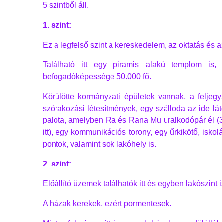
5 szintből áll.
1. szint:
Ez a legfelső szint a kereskedelem, az oktatás és a
Található itt egy piramis alakú templom is,
befogadóképessége 50.000 fő.
Körülötte kormányzati épületek vannak, a feljeg
szórakozási létesítmények, egy szálloda az ide lá
palota, amelyben Ra és Rana Mu uralkodópár él (3
itt), egy kommunikációs torony, egy űrkikötő, iskol
pontok, valamint sok lakóhely is.
2. szint:
Előállító üzemek találhatók itt és egyben lakószint i
A házak kerekek, ezért pormentesek.