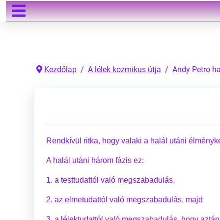
Keresés
Kezdőlap
A lélek kozmikus útja
Andy Petro ha
Rendkívül ritka, hogy valaki a halál utáni élményk
A halál utáni három fázis ez:
1. a testtudattól való megszabadulás,
2. az elmetudattól való megszabadulás, majd
3. a lélektudattól való megszabadulás, hogy aztá