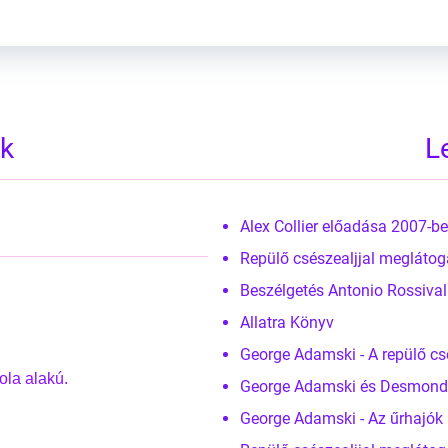
ek
L
Alex Collier előadása 2007-
Repülő csészealjjal meglátog
Beszélgetés Antonio Rossiva
Allatra Könyv
George Adamski - A repülő c
ola alakú.
George Adamski és Desmond Le
George Adamski - Az űrhajók 