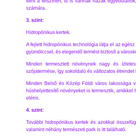
Mint a felszínen, itt is vannak házak egyedüláll
számára.
3. szint:
Hidropónikus kertek.
A fejlett hidropónikus technológia látja el az egész
gyümölccsel, és elegendő termést biztosít a város
Minden termesztett növénynek nagy és ízlete
szójatermése, így sokoldalú és változatos étrendet 
Minden Belső és Közép Földi város lakossága v
húshelyettesítő növényeket is termesztik, amikkel 
elérni.
4. szint:
További hidropónikus kertek és azokkal összefüg
valamint néhány természeti park is itt található.