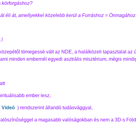
a körforgáshoz?
 éli át, amellyekkel közelebb kerül a Forráshoz = Önmagához
.!
özepétől tömegessé vált az NDE, a halálközeli tapasztalat az új
, ami minden embernél egyedi asztrális misztérium, mégis mindi
att
pirituálisabb ember lesz,
:
Videó
) rendszerint állandó tudásvággyal,
valószínűséggel a magasabb valóságokban és nem a 3D-s Föld