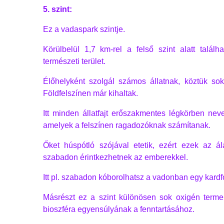
5. szint:
Ez a vadaspark szintje.
Körülbelül 1,7 km-rel a felső szint alatt talál
természeti terület.
Élőhelyként szolgál számos állatnak, köztük sok
Földfelszínen már kihaltak.
Itt minden állatfajt erőszakmentes légkörben nevel
amelyek a felszínen ragadozóknak számítanak.
Őket húspótló szójával etetik, ezért ezek az ál
szabadon érintkezhetnek az emberekkel.
Itt pl. szabadon kóborolhatsz a vadonban egy kardfog
Másrészt ez a szint különösen sok oxigén termel
bioszféra egyensúlyának a fenntartásához.