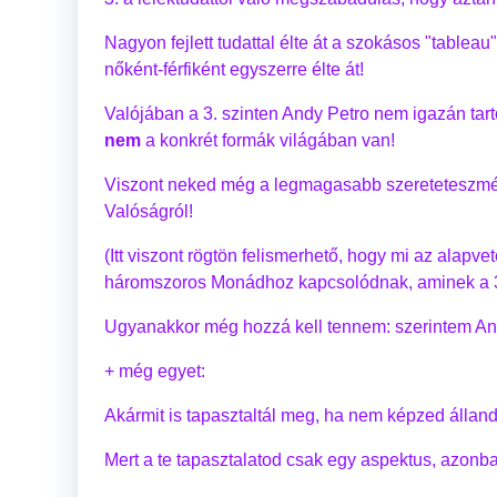
Nagyon fejlett tudattal élte át a szokásos "tableau
nőként-férfiként egyszerre élte át!
Valójában a 3. szinten Andy Petro nem igazán tar
nem
a konkrét formák világában van!
Viszont neked még a legmagasabb szereteteszmén
Valóságról!
(Itt viszont rögtön felismerhető, hogy mi az alap
háromszoros Monádhoz kapcsolódnak, aminek a 3. n
Ugyanakkor még hozzá kell tennem: szerintem An
+ még egyet:
Akármit is tapasztaltál meg, ha nem képzed állan
Mert a te tapasztalatod csak egy aspektus, azonb