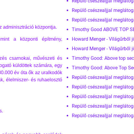
Repülő csészealjjal meglátog
Repülő csészealjjal meglátog
Repülő csészealjjal meglátog
z adminisztráció központja.
Timothy Good ABOVE TOP SECR
Howard Menger - Világűrből j
 mint a központi építmény,
Howard Menger - Világűrből j
Timothy Good: Above top secr
yzés csarnokai, művészeti és
togató küldöttek számára, egy
Timothy Good: Above Top Secre
0.000 év óta ők az uralkodók
Repülő csészealjjal meglátog
ák, élelmiszer- és ruhaelosztó
Repülő csészealjjal meglátog
Repülő csészealjjal meglátog
Repülő csészealjjal meglátog
s.
Repülő csészealjjal meglátog