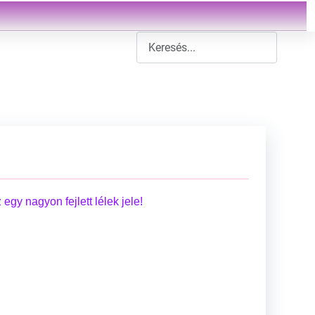
Type 2 or more characters for result
gy nagyon fejlett lélek jele!