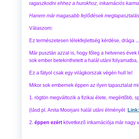
ragaszkodni ehhez a hurokhoz, inkarnációs karm
Hanem már magasabb fejlődések megtapasztalását
Válaszom:
Ez természetesen lélekfejlettség kérdése, drága ...
Már pusztán azzal is, hogy főleg a hetvenes évek k
sok ember betekinthetett a halál utáni folyamatba
Ez a fátyol csak egy világkorszak végén hull le!
Mikor sok embernek éppen az ilyen tapasztalat mi
1. rögtön megváltozik a fizikai élete, megértőbb, s
(lásd pl. Anita Moorjani halál utáni élményét
Link
2.
éppen ezért
következő inkarnációja már nagy 