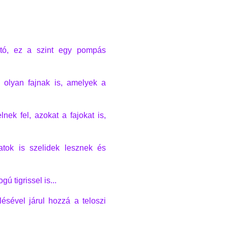
ható, ez a szint egy pompás
 olyan fajnak is, amelyek a
nek fel, azokat a fajokat is,
atok is szelidek lesznek és
ú tigrissel is...
ésével járul hozzá a teloszi