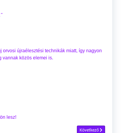
."
 orvosi újraélesztési technikák miatt, így nagyon
g vannak közös elemei is.
ön lesz!
Következő cikk: Dobronay Lás
Következő