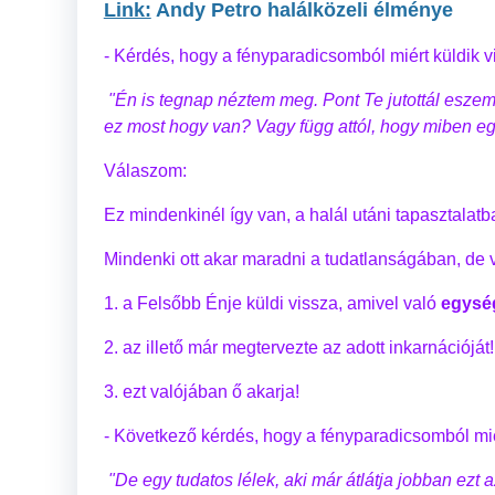
Link:
Andy Petro halálközeli élménye
- Kérdés, hogy a fényparadicsomból miért küldik vi
"Én is tegnap néztem meg. Pont Te jutottál eszemb
ez most hogy van? Vagy függ attól, hogy miben egy
Válaszom:
Ez mindenkinél így van, a halál utáni tapasztalatba
Mindenki ott akar maradni a tudatlanságában, de v
1. a Felsőbb Énje küldi vissza, amivel való
egysé
2. az illető már megtervezte az adott inkarnációját
3. ezt valójában ő akarja!
- Következő kérdés, hogy a fényparadicsomból mié
"De egy tudatos lélek, aki már átlátja jobban ezt