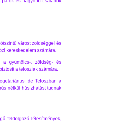
ók, párok és nagyobb családok
 ötszintű várost zöldséggel és
közi kereskedelem számára.
s a gyümölcs-, zöldség- és
biztosít a telosziak számára.
egetáriánus, de Teloszban a
hús nélkül húsízhatást tudnak
gő feldolgozó létesítmények,