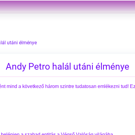
lál utáni élménye
Andy Petro halál utáni élménye
ént mind a következő három szintre tudatosan emlékezni tud! Ez e
n belépjen a szabad entitás a Végső Valóság világába.