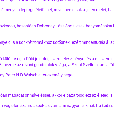
"-élményt, a lepörgő életfilmet, mivel nem csak a jelen életét, 
tózkodott, hasonlóan Dobronay Lászlóhoz, csak benyomásokat k
yeid is a konkrét formákhoz kötődnek, ezért mindentudás álla
vető különbség a Föld jelenlegi szereteteszményei és a mi szere
ézete az elvont gondolatok világa, a Szent Szellem, ám a föld
dy Petro N.D.Walsch alter-személyisége!
dóan magadat önműveléssel, akkor elpazarolod ezt az életed is!
an végtelen számú aspektus van, ami nagyon is kihat,
ha tudsz 