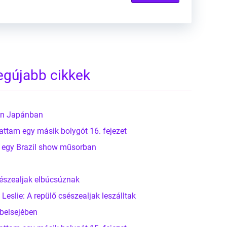
egújabb cikkek
ben Japánban
attam egy másik bolygót 16. fejezet
l egy Brazil show műsorban
sészealjak elbúcsúznak
slie: A repülő csészealjak leszálltak
belsejében