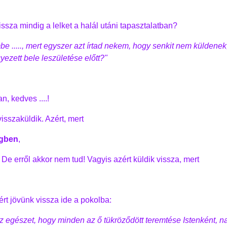
ssza mindig a lelket a halál utáni tapasztalatban?
e ....., mert egyszer azt írtad nekem, hogy senkit nem küldenek
ezett bele leszületése előtt?"
n, kedves ....!
isszaküldik. Azért, mert
gben
,
! De erről akkor nem tud! Vagyis azért küldik vissza, mert
rt jövünk vissza ide a pokolba:
 az egészet, hogy minden az ő tükröződött teremtése Istenként, 