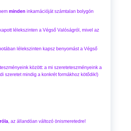
hanem
minden
inkarnációját számtalan bolygón
apott lélekszinten a Végső Valóságról, mivel az
potában lélekszinten kapsz benyomást a Végső
teteszményeink között: a mi szereteteszményeink a
i szeretet mindig a konkrét formákhoz kötődik!)
róla
, az állandóan változó önismeretedre!