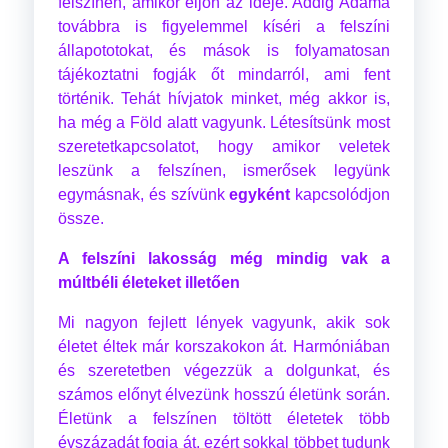
felszínén, amikor eljön az ideje. Addig Adama
továbbra is figyelemmel kíséri a felszíni
állapototokat, és mások is folyamatosan
tájékoztatni fogják őt mindarról, ami fent
történik. Tehát hívjatok minket, még akkor is,
ha még a Föld alatt vagyunk. Létesítsünk most
szeretetkapcsolatot, hogy amikor veletek
leszünk a felszínen, ismerősek legyünk
egymásnak, és szívünk
egyként
kapcsolódjon
össze.
A felszíni lakosság még mindig vak a
múltbéli életeket illetően
Mi nagyon fejlett lények vagyunk, akik sok
életet éltek már korszakokon át. Harmóniában
és szeretetben végezzük a dolgunkat, és
számos előnyt élvezünk hosszú életünk során.
Életünk a felszínen töltött életetek több
évszázadát fogja át, ezért sokkal többet tudunk