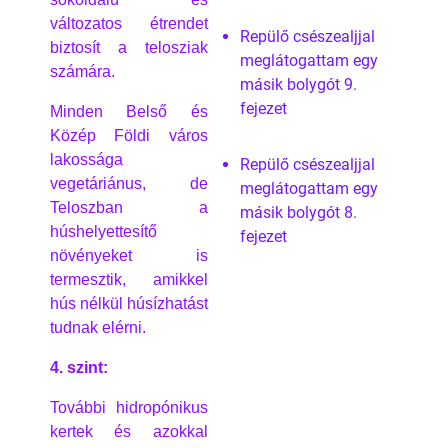
változatos étrendet
Repülő csészealjjal
biztosít a telosziak
meglátogattam egy
számára.
másik bolygót 9.
fejezet
Minden Belső és
Közép Földi város
lakossága
Repülő csészealjjal
vegetáriánus, de
meglátogattam egy
Teloszban a
másik bolygót 8.
húshelyettesítő
fejezet
növényeket is
termesztik, amikkel
hús nélkül húsízhatást
tudnak elérni.
4. szint:
További hidropónikus
kertek és azokkal