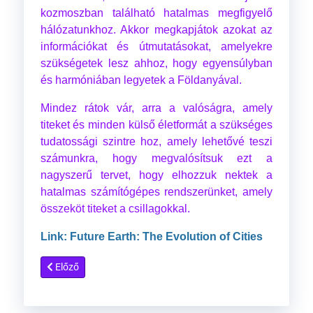
kozmoszban található hatalmas megfigyelő
hálózatunkhoz. Akkor megkapjátok azokat az
információkat és útmutatásokat, amelyekre
szükségetek lesz ahhoz, hogy egyensúlyban
és harmóniában legyetek a Földanyával.
Mindez rátok vár, arra a valóságra, amely
titeket és minden külső életformát a szükséges
tudatossági szintre hoz, amely lehetővé teszi
számunkra, hogy megvalósítsuk ezt a
nagyszerű tervet, hogy elhozzuk nektek a
hatalmas számítógépes rendszerünket, amely
összeköt titeket a csillagokkal.
Link: Future Earth: The Evolution of Cities
Előző cikk: Dianne Robbins: Telos - 13. fejezet
Előző