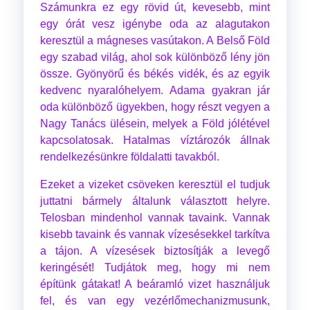
Számunkra ez egy rövid út, kevesebb, mint
egy órát vesz igénybe oda az alagutakon
keresztül a mágneses vasútakon. A Belső Föld
egy szabad világ, ahol sok különböző lény jön
össze. Gyönyörű és békés vidék, és az egyik
kedvenc nyaralóhelyem. Adama gyakran jár
oda különböző ügyekben, hogy részt vegyen a
Nagy Tanács ülésein, melyek a Föld jólétével
kapcsolatosak. Hatalmas víztározók állnak
rendelkezésünkre földalatti tavakból.
Ezeket a vizeket csöveken keresztül el tudjuk
juttatni bármely általunk választott helyre.
Telosban mindenhol vannak tavaink. Vannak
kisebb tavaink és vannak vízesésekkel tarkítva
a tájon. A vízesések biztosítják a levegő
keringését! Tudjátok meg, hogy mi nem
építünk gátakat! A beáramló vizet használjuk
fel, és van egy vezérlőmechanizmusunk,