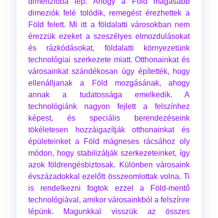
dimenzióba lép. Ahogy a Föld magasabb
dimeziók felé tolódik, remegést érezhettek a
Föld felett. Mi itt a földalatti városokban nem
érezzük ezeket a szeszélyes elmozdulásokat
és rázkódásokat, földalatti környezetünk
technológiai szerkezete miatt. Otthonainkat és
városainkat szándékosan úgy építették, hogy
ellenálljanak a Föld mozgásának, ahogy
annak a tudatossága emelkedik. A
technológiánk nagyon fejlett a felszínhez
képest, és speciális berendezéseink
tökéletesen hozzáigazítják otthonainkat és
épületeinket a Föld mágneses rácsához oly
módon, hogy stabilizálják szerkezeteinket, így
azok földrengésbiztosak. Különben városaink
évszázadokkal ezelőtt összeomlottak volna. Ti
is rendelkezni fogtok ezzel a Föld-mentő
technológiával, amikor városainkból a felszínre
lépünk. Magunkkal visszük az összes