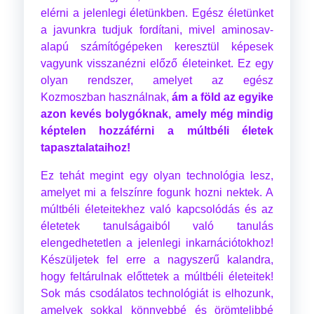
elérni a jelenlegi életünkben. Egész életünket
a javunkra tudjuk fordítani, mivel aminosav-
alapú számítógépeken keresztül képesek
vagyunk visszanézni előző életeinket. Ez egy
olyan rendszer, amelyet az egész
Kozmoszban használnak,
ám a föld az egyike
azon kevés bolygóknak, amely még mindig
képtelen hozzáférni a
múltbéli életek
tapasztalataihoz!
Ez tehát megint egy olyan technológia lesz,
amelyet mi a felszínre fogunk hozni nektek. A
múltbéli életeitekhez való kapcsolódás és az
életetek tanulságaiból való tanulás
elengedhetetlen a jelenlegi inkarnációtokhoz!
Készüljetek fel erre a nagyszerű kalandra,
hogy feltárulnak előttetek a múltbéli életeitek!
Sok más csodálatos technológiát is elhozunk,
amelyek sokkal könnyebbé és örömtelibbé