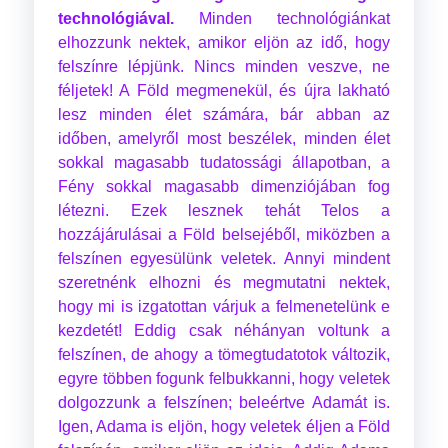
technológiával.
Minden technológiánkat
elhozzunk nektek, amikor eljön az idő, hogy
felszínre lépjünk. Nincs minden veszve, ne
féljetek! A Föld megmenekül, és újra lakható
lesz minden élet számára, bár abban az
időben, amelyről most beszélek, minden élet
sokkal magasabb tudatossági állapotban, a
Fény sokkal magasabb dimenziójában fog
létezni. Ezek lesznek tehát Telos a
hozzájárulásai a Föld belsejéből, miközben a
felszínen egyesülünk veletek. Annyi mindent
szeretnénk elhozni és megmutatni nektek,
hogy mi is izgatottan várjuk a felmenetelünk e
kezdetét! Eddig csak néhányan voltunk a
felszínen, de ahogy a tömegtudatotok változik,
egyre többen fogunk felbukkanni, hogy veletek
dolgozzunk a felszínen; beleértve Adamát is.
Igen, Adama is eljön, hogy veletek éljen a Föld