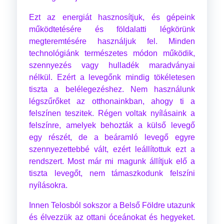
Ezt az energiát hasznosítjuk, és gépeink
működtetésére és földalatti légkörünk
megteremtésére használjuk fel. Minden
technológiánk természetes módon működik,
szennyezés vagy hulladék maradványai
nélkül. Ezért a levegőnk mindig tökéletesen
tiszta a belélegezéshez. Nem használunk
légszűrőket az otthonainkban, ahogy ti a
felszínen teszitek. Régen voltak nyílásaink a
felszínre, amelyek behozták a külső levegő
egy részét, de a beáramló levegő egyre
szennyezettebbé vált, ezért leállítottuk ezt a
rendszert. Most már mi magunk állítjuk elő a
tiszta levegőt, nem támaszkodunk felszíni
nyílásokra.
Innen Telosból sokszor a Belső Földre utazunk
és élvezzük az ottani óceánokat és hegyeket.