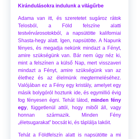
Kirándulásokra indulunk a világűrbe
Adama van itt, és szeretetet sugároz rátok
Telosból, a Föld felszíne alatti
testvérvárosotokból, a napsütötte kaliforniai
Shasta-hegy alatt. Igen, napsütötte. A Napunk
fényes, és megadja nekünk mindazt a Fényt,
amire szükségünk van. Bár nem úgy néz ki,
mint a felszínen a külső Nap, mert visszaveri
mindazt a Fényt, amire szükségünk van az
élethez és az élelmünk megtermeléséhez.
Valójában ez a Fény egy kristály, amelyet egy
másik bolygóról hoztunk ide, és egymillió évig
fog fényesen égni. Tehát látod,
minden fény
egy
, függetlenül attól, hogy miből áll, vagy
honnan származik. Minden Fény
„életsugarakat” bocsát ki, és táplálja lakóit.
Tehát a Földfelszín alatt is napsütötte a mi