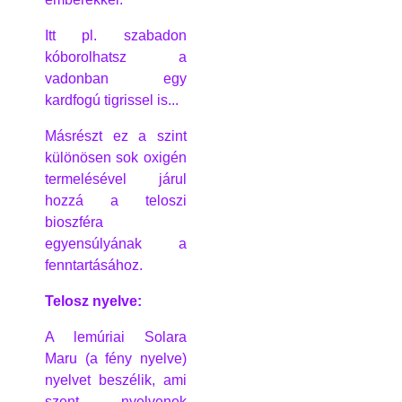
Itt pl. szabadon
kóborolhatsz a
vadonban egy
kardfogú tigrissel is...
Másrészt ez a szint
különösen sok oxigén
termelésével járul
hozzá a teloszi
bioszféra
egyensúlyának a
fenntartásához.
Telosz nyelve:
A lemúriai Solara
Maru (a fény nyelve)
nyelvet beszélik, ami
szent nyelvenek