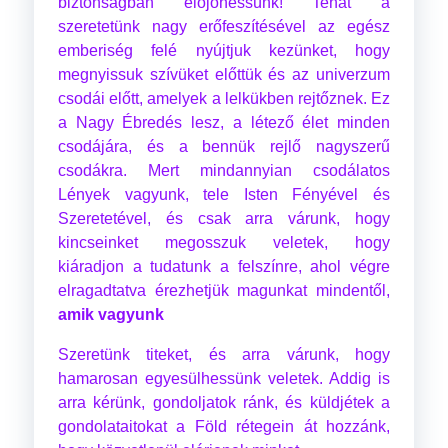
biztonságban előjöhessünk! Tehát a
szeretetünk nagy erőfeszítésével az egész
emberiség felé nyújtjuk kezünket, hogy
megnyissuk szívüket előttük és az univerzum
csodái előtt, amelyek a lelkükben rejtőznek. Ez
a Nagy Ébredés lesz, a létező élet minden
csodájára, és a bennük rejlő nagyszerű
csodákra. Mert mindannyian csodálatos
Lények vagyunk, tele Isten Fényével és
Szeretetével, és csak arra várunk, hogy
kincseinket megosszuk veletek, hogy
kiáradjon a tudatunk a felszínre, ahol végre
elragadtatva érezhetjük magunkat mindentől,
amik vagyunk
Szeretünk titeket, és arra várunk, hogy
hamarosan egyesülhessünk veletek. Addig is
arra kérünk, gondoljatok ránk, és küldjétek a
gondolataitokat a Föld rétegein át hozzánk,