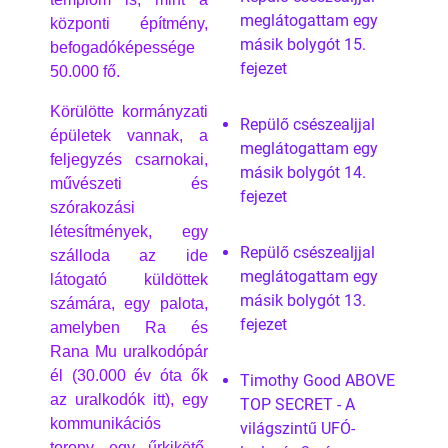
meglátogattam egy
központi építmény,
másik bolygót 15.
befogadóképessége
fejezet
50.000 fő.
Körülötte kormányzati
Repülő csészealjjal
épületek vannak, a
meglátogattam egy
feljegyzés csarnokai,
másik bolygót 14.
művészeti és
fejezet
szórakozási
létesítmények, egy
Repülő csészealjjal
szálloda az ide
meglátogattam egy
látogató küldöttek
másik bolygót 13.
számára, egy palota,
fejezet
amelyben Ra és
Rana Mu uralkodópár
él (30.000 év óta ők
Timothy Good ABOVE
az uralkodók itt), egy
TOP SECRET - A
kommunikációs
világszintű UFÓ-
torony, egy űrkikötő,