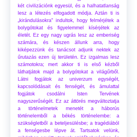
két civilizációnk egyesül, és a halhatatlanság
lesz a létezés elfogadott módja. Aztán ti is
„kirándulásokra” indultok, hogy felmérjétek a
bolygótokat és figyelemmel kísérjétek az
életét. Ez egy nagy ugrás lesz az emberiség
számára, és készen állunk arra, hogy
kiképezzünk és tanácsot adjunk nektek az
űrutazás ezen új területén. Ez izgalmas lesz
számotokra; mert akkor ti is első kézből
láthatjátok majd a bolygótokat a világűrből.
Látni fogjátok az univerzum egységét,
kapcsolódásait és fenségét, és ámulattal
fogjátok csodálni Isten Tervének
nagyszerűségét. Ez az áttörés megváltoztatja
a történelmetek menetét a háborús
történelemből a békés történelembe: a
szükségletből a beteljesülésbe; a tragédiából
a fenségesbe lépve át. Tartsatok velünk,