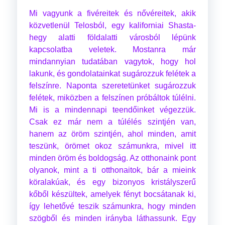
Mi vagyunk a fivéreitek és nővéreitek, akik
közvetlenül Telosból, egy kaliforniai Shasta-
hegy alatti földalatti városból lépünk
kapcsolatba veletek. Mostanra már
mindannyian tudatában vagytok, hogy hol
lakunk, és gondolatainkat sugározzuk felétek a
felszínre. Naponta szeretetünket sugározzuk
felétek, miközben a felszínen próbáltok túlélni.
Mi is a mindennapi teendőinket végezzük.
Csak ez már nem a túlélés szintjén van,
hanem az öröm szintjén, ahol minden, amit
teszünk, örömet okoz számunkra, mivel itt
minden öröm és boldogság. Az otthonaink pont
olyanok, mint a ti otthonaitok, bár a mieink
köralakúak, és egy bizonyos kristályszerű
kőből készültek, amelyek fényt bocsátanak ki,
így lehetővé teszik számunkra, hogy minden
szögből és minden irányba láthassunk. Egy