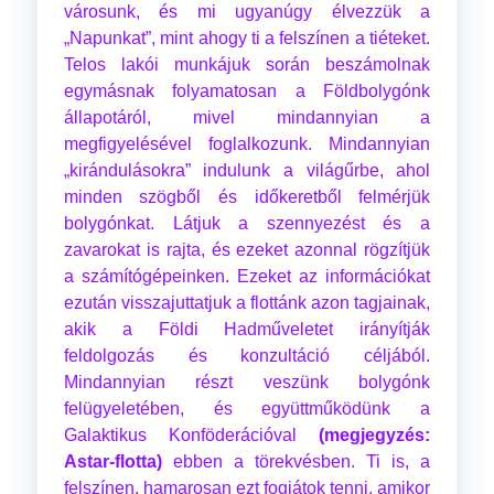
városunk, és mi ugyanúgy élvezzük a
„Napunkat”, mint ahogy ti a felszínen a tiéteket.
Telos lakói munkájuk során beszámolnak
egymásnak folyamatosan a Földbolygónk
állapotáról, mivel mindannyian a
megfigyelésével foglalkozunk. Mindannyian
„kirándulásokra” indulunk a világűrbe, ahol
minden szögből és időkeretből felmérjük
bolygónkat. Látjuk a szennyezést és a
zavarokat is rajta, és ezeket azonnal rögzítjük
a számítógépeinken. Ezeket az információkat
ezután visszajuttatjuk a flottánk azon tagjainak,
akik a Földi Hadműveletet irányítják
feldolgozás és konzultáció céljából.
Mindannyian részt veszünk bolygónk
felügyeletében, és együttműködünk a
Galaktikus Konföderációval
(megjegyzés:
Astar-flotta)
ebben a törekvésben. Ti is, a
felszínen, hamarosan ezt fogjátok tenni, amikor