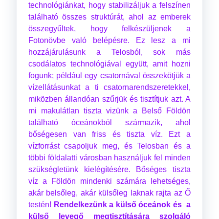
technológiánkat, hogy stabilizáljuk a felszínen
található összes struktúrát, ahol az emberek
összegyűltek, hogy felkészüljenek a
Fotonövbe való belépésre. Ez lesz a mi
hozzájárulásunk a Telosból, sok más
csodálatos technológiával együtt, amit hozni
fogunk; például egy csatornával összekötjük a
vízellátásunkat a ti csatornarendszeretekkel,
miközben állandóan szűrjük és tisztítjuk azt. A
mi makulátlan tiszta vizünk a Belső Földön
található óceánokból származik, ahol
bőségesen van friss és tiszta víz. Ezt a
vízforrást csapoljuk meg, és Telosban és a
többi földalatti városban használjuk fel minden
szükségletünk kielégítésére. Bőséges tiszta
víz a Földön mindenki számára lehetséges,
akár belsőleg, akár külsőleg laknak rajta az Ő
testén!
Rendelkezünk
a külső óceánok és a
külső levegő megtisztítására szolgáló