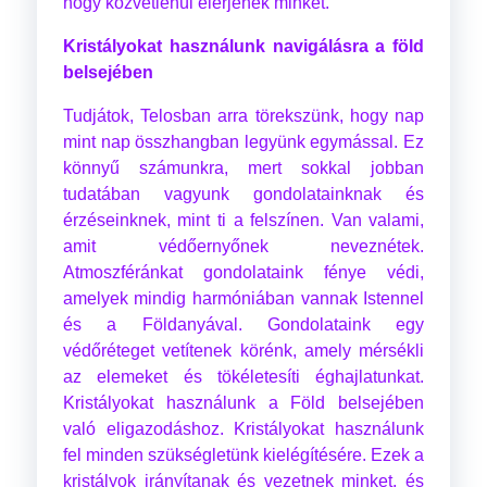
hogy közvetlenül elérjenek minket.
Kristályokat használunk navigálásra a föld
belsejében
Tudjátok, Telosban arra törekszünk, hogy nap
mint nap összhangban legyünk egymással. Ez
könnyű számunkra, mert sokkal jobban
tudatában vagyunk gondolatainknak és
érzéseinknek, mint ti a felszínen. Van valami,
amit védőernyőnek neveznétek.
Atmoszféránkat gondolataink fénye védi,
amelyek mindig harmóniában vannak Istennel
és a Földanyával. Gondolataink egy
védőréteget vetítenek körénk, amely mérsékli
az elemeket és tökéletesíti éghajlatunkat.
Kristályokat használunk a Föld belsejében
való eligazodáshoz. Kristályokat használunk
fel minden szükségletünk kielégítésére. Ezek a
kristályok irányítanak és vezetnek minket, és