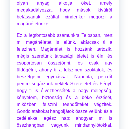
olyan anyag alkotja őket, amely
megakadályozza, hogy mások kívülről
belássanak, ezáltal mindenkor megőrzi a
magánéletünket.
Ez a legfontosabb számunkra Telosban, mert
mi magánéletet is élünk, akárcsak ti a
felszínen. Magánélet is hozzánk tartozik,
mégis szeretünk társasági életet is élni és
csoportosan összejönni, és csak úgy
üldögélni, ahogy ti a felszínen szoktatok, és
beszélgetni egymással. Naponta, percről
percre sugárzunk nektek Szeretetet és Fényt,
hogy ti is élvezhessétek a nagy melegség,
kényelem, biztonság és a béke érzését,
miközben felszíni teendőiteket végzitek.
Gondolataitokat hangoljátok össze velünk és a
cetfélékkel egész nap; ahogyan mi is
összhangban vagyunk mindannyiótokkal,