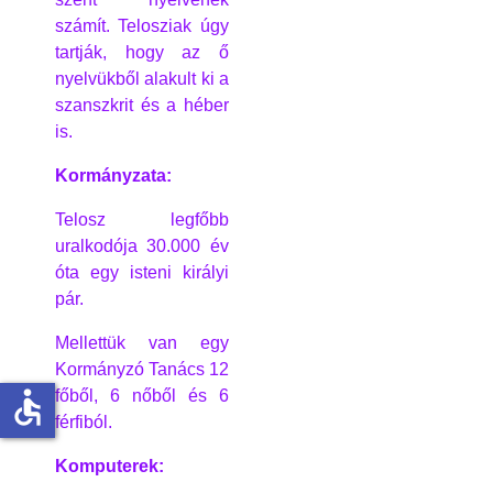
számít. Telosziak úgy
tartják, hogy az ő
nyelvükből alakult ki a
szanszkrit és a héber
is.
Kormányzata:
Telosz legfőbb
uralkodója 30.000 év
óta egy isteni királyi
pár.
Mellettük van egy
Kormányzó Tanács 12
accessible
főből, 6 nőből és 6
férfiból.
Komputerek: