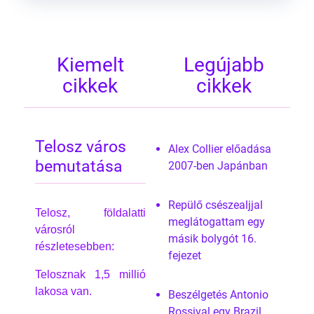
Kiemelt
Legújabb
cikkek
cikkek
Telosz város
Alex Collier előadása
bemutatása
2007-ben Japánban
Repülő csészealjjal
Telosz, földalatti
meglátogattam egy
városról
másik bolygót 16.
részletesebben:
fejezet
Telosznak 1,5 millió
lakosa van.
Beszélgetés Antonio
Rossival egy Brazil