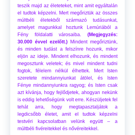
teszik majd az életeteket, mint amit egyáltalán
el tudtok képzelni. Mert megőriztük az összes
múltbéli életekből származó tudásunkat,
amelyet magunkkal hoztunk Lemúriából a
Fény földalatti városaiba.
(Megjegyzés:
30.000 évvel ezelőtt.)
Mindent megőriztünk,
és minden tudást a felszínre hozunk, mikor
eljön az ideje. Mindent elhozunk, és mindent
megosztunk veletek; és mivel mindent tudni
fogtok, félelem nélkül élhettek. Mert Isten
szeretete mindannyiunkat átölel, és Isten
Fénye mindannyiunkra ragyog; és Isten csak
azt kívánja, hogy fejlődjetek, ahogyan nekünk
is eddig lehetőségünk volt erre. Készüljetek fel
tehát arra, hogy megtapasztaljátok a
legdicsőbb életet, amit el tudtok képzelni
testvéri kapcsolatban velünk együtt – a
múltbéli fivéreitekkel és nővéreitekkel.