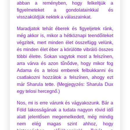
abban a reményben, hogy felkeltjük a
figyelmeteket a gondolatainkkal és
visszaküldjük nektek a válaszainkat.
Maradjatok tehát éberek és figyeljetek ránk,
még akkor is, mikor a hétköznapi teendőiteket
végzitek, mert minden élet összefügg velünk,
és minden élet éber a körülötte vibráló összes
többi életre. Sokan vagytok most a felszínen,
arra várva és azon tűnődve, hogy mikor fog
Adama és a telosi emberek felbukkanni és
csatlakozni hozzátok a felszínen, ahogy ezt
már Sharula tette. (Megjegyzés: Sharula Dux
egy telosi hercegnő.)
Nos, mi is erre várunk és vágyakozunk. Bár a
Föld lakosságának a tudata nagyon rövid idő
alatt jelentősen megemelkedett, még mindig
nem elég magas szint ahhoz, hogy