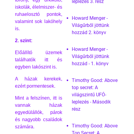
leplezés 3. rész
iskolák, élelmiszer- és
ruhaelosztó pontok,
Howard Menger -
valamint sok lakóhely
Világűrből jöttünk
is.
hozzád 2. könyv
2. szint:
Howard Menger -
Előállító üzemek
Világűrből jöttünk
találhatók itt és
hozzád - 1. könyv
egyben lakószint is.
A házak kerekek,
Timothy Good: Above
ezért pormentesek.
top secret: A
világszintű UFÓ-
Mint a felszínen, itt is
leplezés - Második
vannak házak
rész
egyedülállók, párok
és nagyobb családok
Timothy Good: Above
számára.
Top Secret: A