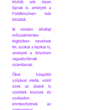
köztük sok olyan
fajnak is, amelyek a
Földfelszínen már
kihaltak.
Itt minden állatfajt
erőszakmentes
légkörben nevelnek
fel, azokat a fajokat is,
amelyek a felszínen
ragadozóknak
számítanak.
Őket húspótló
szójával etetik, ezért
ezek az álatok is
szelidek lesznek és
szabadon
érintkezhetnek az
emberekkel.