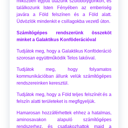
miközben együtt utazunk szülőbolygónkon, és
találkozunk Isten Fényében az emberiség
javára a Föld felszínen és a Föld alatt.
Üdvözlök mindenkit e csillagokba vezető úton.
Számítógépes rendszerünk összeköt
minket a Galaktikus Konföderációval
Tudjátok meg, hogy a Galaktikus Konföderáció
szorosan együttműködik Telos lakóival.
Tudjátok meg, hogy folyamatos
kommunikációban állunk velük számítógépes
rendszereinken keresztül.
Tudjátok meg, hogy a Föld teljes felszínét és a
felszín alatti területeket is megfigyeljük.
Hamarosan hozzáférhettek ehhez a hatalmas,
aminosavakon alapuló számítógépes
rendszerhez, és csatlakozhattok majd a