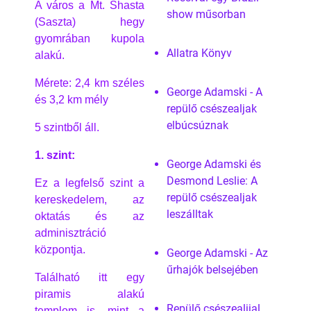
A város a Mt. Shasta
show műsorban
(Saszta) hegy
gyomrában kupola
Allatra Könyv
alakú.
Mérete: 2,4 km széles
George Adamski - A
és 3,2 km mély
repülő csészealjak
elbúcsúznak
5 szintből áll.
1. szint:
George Adamski és
Desmond Leslie: A
Ez a legfelső szint a
repülő csészealjak
kereskedelem, az
leszálltak
oktatás és az
adminisztráció
központja.
George Adamski - Az
űrhajók belsejében
Található itt egy
piramis alakú
Repülő csészealjjal
templom is, mint a