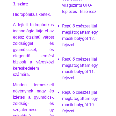
3. szint:
világszintű UFÓ-
leplezés - Első rész
Hidropónikus kertek.
A fejlett hidropónikus
Repülő csészealjjal
technológia látja el az
meglátogattam egy
egész ötszintű várost
másik bolygót 12.
zöldséggel és
fejezet
gyümölccsel, és
elegendő termést
Repülő csészealjjal
biztosít a városközi
meglátogattam egy
kereskedelem
másik bolygót 11.
számára.
fejezet
Minden termesztett
növénynek nagy és
Repülő csészealjjal
ízletes a gyümölcs-,
meglátogattam egy
zöldség- és
másik bolygót 10.
szójatermése, így
fejezet
sokoldalú és