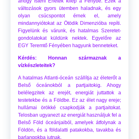
ahogy Isteni Énetek kilép a Fénybe. Ezek a
változások gyors ütemben haladnak, és egy
olyan csúcspontot érnek el, amely
mindannyiótokat az Ötödik Dimenzióba repíti.
Figyelünk és várunk, és hatalmas Szeretet-
gondolatokat küldünk nektek. Egyelőre az
EGY Teremtő Fényében hagyunk benneteket.
Kérdés: Honnan származnak a
vízkészleteitek?
A hatalmas Atlanti-óceán szállítja az életerőt a
Belső óceánokból a partjaitokig. Ahogy
belélegzitek az erejét, energiát juttattok a
testetekbe és a Földbe. Ez az élet nagy ereje;
hullámai örökké csapkodják a partjaitokat.
Telosban ugyanezt az energiát használjuk fel a
Belső Föld óceánjaiból, amelyek átfolynak a
Földön, és a földalatti patakokba, tavakba és
barlangokba jutnak.