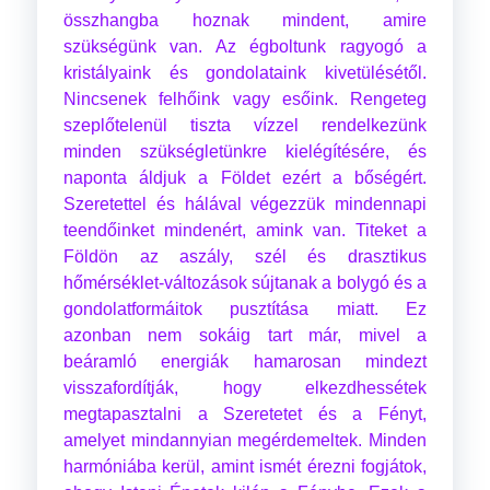
összhangba hoznak mindent, amire
szükségünk van. Az égboltunk ragyogó a
kristályaink és gondolataink kivetülésétől.
Nincsenek felhőink vagy esőink. Rengeteg
szeplőtelenül tiszta vízzel rendelkezünk
minden szükségletünkre kielégítésére, és
naponta áldjuk a Földet ezért a bőségért.
Szeretettel és hálával végezzük mindennapi
teendőinket mindenért, amink van. Titeket a
Földön az aszály, szél és drasztikus
hőmérséklet-változások sújtanak a bolygó és a
gondolatformáitok pusztítása miatt. Ez
azonban nem sokáig tart már, mivel a
beáramló energiák hamarosan mindezt
visszafordítják, hogy elkezdhessétek
megtapasztalni a Szeretetet és a Fényt,
amelyet mindannyian megérdemeltek. Minden
harmóniába kerül, amint ismét érezni fogjátok,