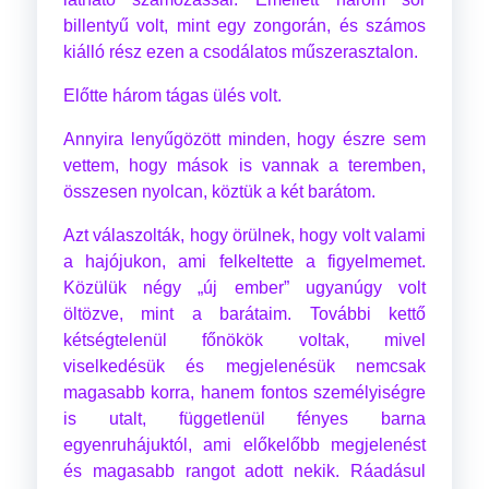
billentyű volt, mint egy zongorán, és számos
kiálló rész ezen a csodálatos műszerasztalon.
Előtte három tágas ülés volt.
Annyira lenyűgözött minden, hogy észre sem
vettem, hogy mások is vannak a teremben,
összesen nyolcan, köztük a két barátom.
Azt válaszolták, hogy örülnek, hogy volt valami
a hajójukon, ami felkeltette a figyelmemet.
Közülük négy „új ember” ugyanúgy volt
öltözve, mint a barátaim. További kettő
kétségtelenül főnökök voltak, mivel
viselkedésük és megjelenésük nemcsak
magasabb korra, hanem fontos személyiségre
is utalt, függetlenül fényes barna
egyenruhájuktól, ami előkelőbb megjelenést
és magasabb rangot adott nekik. Ráadásul