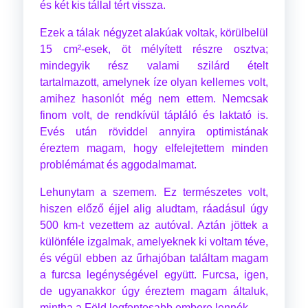
és két kis tállal tért vissza.
Ezek a tálak négyzet alakúak voltak, körülbelül
15 cm²-esek, öt mélyített részre osztva;
mindegyik rész valami szilárd ételt
tartalmazott, amelynek íze olyan kellemes volt,
amihez hasonlót még nem ettem. Nemcsak
finom volt, de rendkívül tápláló és laktató is.
Evés után röviddel annyira optimistának
éreztem magam, hogy elfelejtettem minden
problémámat és aggodalmamat.
Lehunytam a szemem. Ez természetes volt,
hiszen előző éjjel alig aludtam, ráadásul úgy
500 km-t vezettem az autóval. Aztán jöttek a
különféle izgalmak, amelyeknek ki voltam téve,
és végül ebben az űrhajóban találtam magam
a furcsa legénységével együtt. Furcsa, igen,
de ugyanakkor úgy éreztem magam általuk,
mintha a Föld legfontosabb embere lennék.