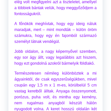
elég volt megfigyelni azt a tiszteletet, amellyel
a többiek bántak velük, hogy meggyőződjem a
fontosságukról.
A főnökök meghívtak, hogy egy ideig náluk
maradjak, mert – mint mondták – külön öröm
számukra, hogy egy én fajomból származó
személyt látnak vendégül.
Jobb oldalon, a nagy képernyővel szemben,
egy sor ágy állt, vagy legalábbis azt hiszem,
hogy ezt gondolná azokról bármelyik földlakó.
Természetesen némileg különböztek a mi
ágyainktól, de csak egyszerűségükben, mivel
csupán egy 1,5 m x 1 m-es, körülbelül 5 cm
vastag keretből álltak. Anyaga összenyomott,
porózus, puha volt, és mintha egy kemény,
nem rugalmas anyagból készült hálón
nyugodott volna. A keret hosszú oldalán két