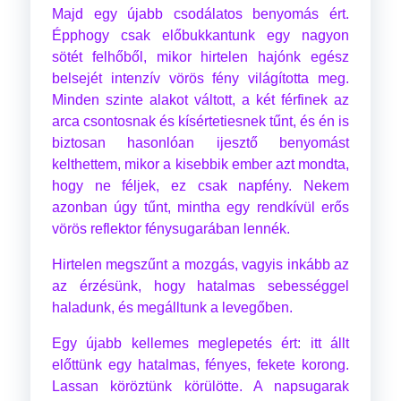
Majd egy újabb csodálatos benyomás ért.
Épphogy csak előbukkantunk egy nagyon
sötét felhőből, mikor hirtelen hajónk egész
belsejét intenzív vörös fény világította meg.
Minden szinte alakot váltott, a két férfinek az
arca csontosnak és kísértetiesnek tűnt, és én is
biztosan hasonlóan ijesztő benyomást
kelthettem, mikor a kisebbik ember azt mondta,
hogy ne féljek, ez csak napfény. Nekem
azonban úgy tűnt, mintha egy rendkívül erős
vörös reflektor fénysugarában lennék.
Hirtelen megszűnt a mozgás, vagyis inkább az
az érzésünk, hogy hatalmas sebességgel
haladunk, és megálltunk a levegőben.
Egy újabb kellemes meglepetés ért: itt állt
előttünk egy hatalmas, fényes, fekete korong.
Lassan köröztünk körülötte. A napsugarak