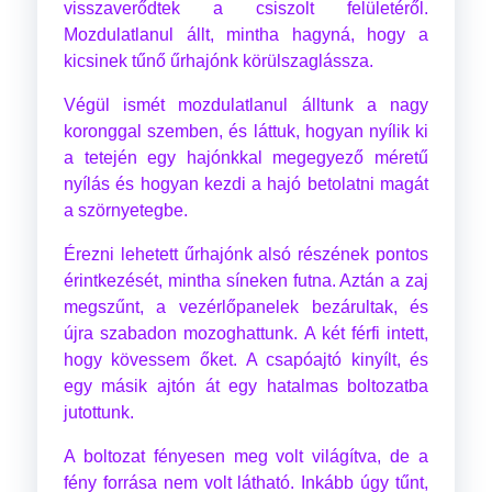
visszaverődtek a csiszolt felületéről.
Mozdulatlanul állt, mintha hagyná, hogy a
kicsinek tűnő űrhajónk körülszaglássza.
Végül ismét mozdulatlanul álltunk a nagy
koronggal szemben, és láttuk, hogyan nyílik ki
a tetején egy hajónkkal megegyező méretű
nyílás és hogyan kezdi a hajó betolatni magát
a szörnyetegbe.
Érezni lehetett űrhajónk alsó részének pontos
érintkezését, mintha síneken futna. Aztán a zaj
megszűnt, a vezérlőpanelek bezárultak, és
újra szabadon mozoghattunk. A két férfi intett,
hogy kövessem őket. A csapóajtó kinyílt, és
egy másik ajtón át egy hatalmas boltozatba
jutottunk.
A boltozat fényesen meg volt világítva, de a
fény forrása nem volt látható. Inkább úgy tűnt,