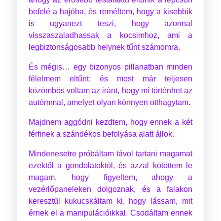
befelé a hajóba, és reméltem, hogy a kisebbik
is ugyanezt teszi, hogy azonnal
visszaszaladhassak a kocsimhoz, ami a
legbiztonságosabb helynek tűnt számomra.
És mégis… egy bizonyos pillanatban minden
félelmem eltűnt; és most már teljesen
közömbös voltam az iránt, hogy mi történhet az
autómmal, amelyet olyan könnyen otthagytam.
Majdnem aggódni kezdtem, hogy ennek a két
férfinek a szándékos befolyása alatt állok.
Mindenesetre próbáltam távol tartani magamat
ezektől a gondolatoktól, és azzal kötöttem le
magam, hogy figyeltem, ahogy a
vezérlőpaneleken dolgoznak, és a falakon
keresztül kukucskáltam ki, hogy lássam, mit
érnek el a manipulációikkal. Csodáltam ennek