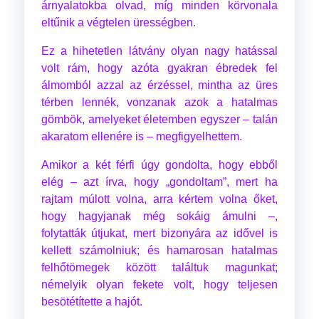
árnyalatokba olvad, míg minden körvonala
eltűnik a végtelen ürességben.
Ez a hihetetlen látvány olyan nagy hatással
volt rám, hogy azóta gyakran ébredek fel
álmomból azzal az érzéssel, mintha az üres
térben lennék, vonzanak azok a hatalmas
gömbök, amelyeket életemben egyszer – talán
akaratom ellenére is – megfigyelhettem.
Amikor a két férfi úgy gondolta, hogy ebből
elég – azt írva, hogy „gondoltam”, mert ha
rajtam múlott volna, arra kértem volna őket,
hogy hagyjanak még sokáig ámulni –,
folytatták útjukat, mert bizonyára az idővel is
kellett számolniuk; és hamarosan hatalmas
felhőtömegek között találtuk magunkat;
némelyik olyan fekete volt, hogy teljesen
besötétítette a hajót.