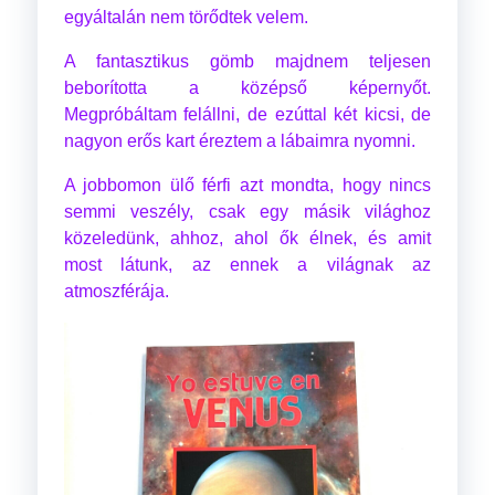
egyáltalán nem törődtek velem.
A fantasztikus gömb majdnem teljesen
beborította a középső képernyőt.
Megpróbáltam felállni, de ezúttal két kicsi, de
nagyon erős kart éreztem a lábaimra nyomni.
A jobbomon ülő férfi azt mondta, hogy nincs
semmi veszély, csak egy másik világhoz
közeledünk, ahhoz, ahol ők élnek, és amit
most látunk, az ennek a világnak az
atmoszférája.