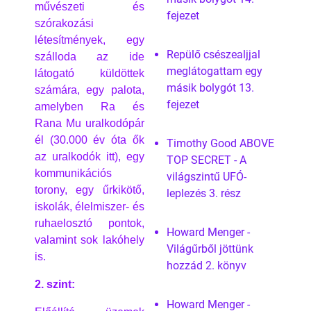
művészeti és
fejezet
szórakozási
létesítmények, egy
Repülő csészealjjal
szálloda az ide
meglátogattam egy
látogató küldöttek
másik bolygót 13.
számára, egy palota,
fejezet
amelyben Ra és
Rana Mu uralkodópár
él (30.000 év óta ők
Timothy Good ABOVE
az uralkodók itt), egy
TOP SECRET - A
kommunikációs
világszintű UFÓ-
torony, egy űrkikötő,
leplezés 3. rész
iskolák, élelmiszer- és
ruhaelosztó pontok,
Howard Menger -
valamint sok lakóhely
Világűrből jöttünk
is.
hozzád 2. könyv
2. szint:
Howard Menger -