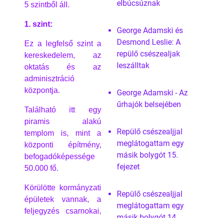
elbúcsúznak
5 szintből áll.
1. szint:
George Adamski és
Desmond Leslie: A
Ez a legfelső szint a
repülő csészealjak
kereskedelem, az
leszálltak
oktatás és az
adminisztráció
központja.
George Adamski - Az
űrhajók belsejében
Található itt egy
piramis alakú
Repülő csészealjjal
templom is, mint a
meglátogattam egy
központi építmény,
másik bolygót 15.
befogadóképessége
fejezet
50.000 fő.
Körülötte kormányzati
Repülő csészealjjal
épületek vannak, a
meglátogattam egy
feljegyzés csarnokai,
másik bolygót 14.