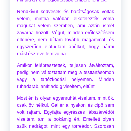
Rendkívül kedvesek és barátságosak voltak
velem, mintha valóban elkötelezték volna
magukat velem szemben, ami aztán ismét
zavarba hozott. Végül, minden erőfeszítésem
ellenére, nem bírtam tovább magammal, és
egyszerűen elaludtam anélkül, hogy bármi
mást észrevettem volna.
Amikor felébresztettek, teljesen átváltoztam,
pedig nem változtattam meg a testtartásomon
vagy a tartózkodási helyemen. Minden
ruhadarab, amit addig viseltem, eltűnt.
Most én is olyan egyenruhát viseltem, mint ők,
csak öv nélkül. Gallér a nyakon és cipő sem
volt rajtam. Egyfajta egyrészes lábszárvédőt
viseltem, ami a bokámig ért. Emellett olyan
szűk nadrágot, mint egy torreádor. Szorosan