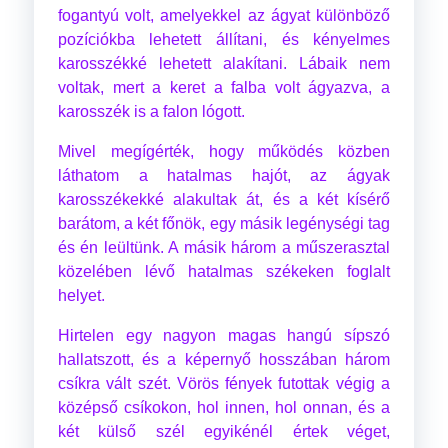
fogantyú volt, amelyekkel az ágyat különböző
pozíciókba lehetett állítani, és kényelmes
karosszékké lehetett alakítani. Lábaik nem
voltak, mert a keret a falba volt ágyazva, a
karosszék is a falon lógott.
Mivel megígérték, hogy működés közben
láthatom a hatalmas hajót, az ágyak
karosszékekké alakultak át, és a két kísérő
barátom, a két főnök, egy másik legénységi tag
és én leültünk. A másik három a műszerasztal
közelében lévő hatalmas székeken foglalt
helyet.
Hirtelen egy nagyon magas hangú sípszó
hallatszott, és a képernyő hosszában három
csíkra vált szét. Vörös fények futottak végig a
középső csíkokon, hol innen, hol onnan, és a
két külső szél egyikénél értek véget,