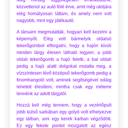
közvetlenül az autó fölé érve, amit még utoljára
elég homályosan láttam, és amely nem volt
nagyobb, mint egy játékautó.
A társaim megmutatták, hogyan kell kezelni a
képernyőt. Elég volt bármelyik oldalsó
tekerőgombot elforgatni, hogy a hajón kívüli
minden tárgy élesen látható legyen; a jobb
oldali tekerőgomb a hajó feletti, a bal oldali
pedig a hajó alatti dolgokat mutatta meg, a
vízszintesen lévő középső tekerőgomb pedig a
finomhangoló volt, aminek segítségével odáig
lehetett élesíteni, mintha csak egy méterre
lennénk az adott tárgytól.
Hozzá kell még tennem, hogy a vezérlőpult
jobb külső sarkában egy golyó volt elhelyezve
egy tálban, ami egy kerek karban végződött.
Ez egy fekete pontot mozgatott az egész