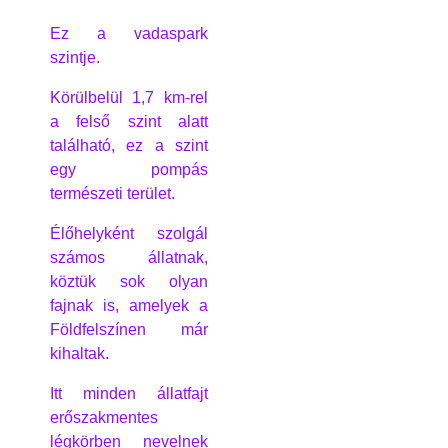
Ez a vadaspark
szintje.
Körülbelül 1,7 km-rel
a felső szint alatt
található, ez a szint
egy pompás
természeti terület.
Élőhelyként szolgál
számos állatnak,
köztük sok olyan
fajnak is, amelyek a
Földfelszínen már
kihaltak.
Itt minden állatfajt
erőszakmentes
légkörben nevelnek