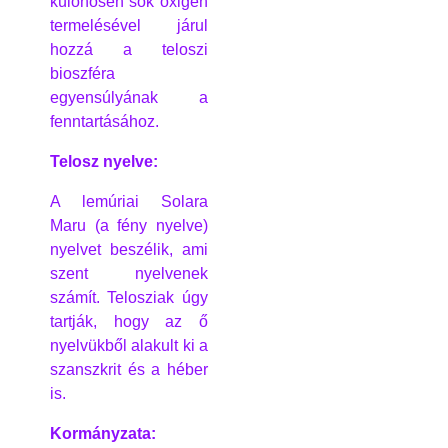
különösen sok oxigén
termelésével járul
hozzá a teloszi
bioszféra
egyensúlyának a
fenntartásához.
Telosz nyelve:
A lemúriai Solara
Maru (a fény nyelve)
nyelvet beszélik, ami
szent nyelvenek
számít. Telosziak úgy
tartják, hogy az ő
nyelvükből alakult ki a
szanszkrit és a héber
is.
Kormányzata: