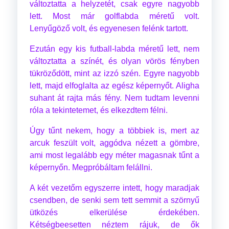
változtatta a helyzetét, csak egyre nagyobb
lett. Most már golflabda méretű volt.
Lenyűgöző volt, és egyenesen felénk tartott.
Ezután egy kis futball-labda méretű lett, nem
változtatta a színét, és olyan vörös fényben
tükröződött, mint az izzó szén. Egyre nagyobb
lett, majd elfoglalta az egész képernyőt. Aligha
suhant át rajta más fény. Nem tudtam levenni
róla a tekintetemet, és elkezdtem félni.
Úgy tűnt nekem, hogy a többiek is, mert az
arcuk feszült volt, aggódva nézett a gömbre,
ami most legalább egy méter magasnak tűnt a
képernyőn. Megpróbáltam felállni.
A két vezetőm egyszerre intett, hogy maradjak
csendben, de senki sem tett semmit a szörnyű
ütközés elkerülése érdekében.
Kétségbeesetten néztem rájuk, de ők