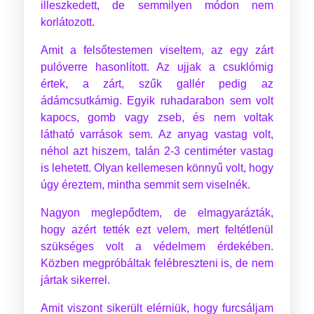
illeszkedett, de semmilyen módon nem
korlátozott.
Amit a felsőtestemen viseltem, az egy zárt
pulóverre hasonlított. Az ujjak a csuklómig
értek, a zárt, szűk gallér pedig az
ádámcsutkámig. Egyik ruhadarabon sem volt
kapocs, gomb vagy zseb, és nem voltak
látható varrások sem. Az anyag vastag volt,
néhol azt hiszem, talán 2-3 centiméter vastag
is lehetett. Olyan kellemesen könnyű volt, hogy
úgy éreztem, mintha semmit sem viselnék.
Nagyon meglepődtem, de elmagyarázták,
hogy azért tették ezt velem, mert feltétlenül
szükséges volt a védelmem érdekében.
Közben megpróbáltak felébreszteni is, de nem
jártak sikerrel.
Amit viszont sikerült elérniük, hogy furcsáljam