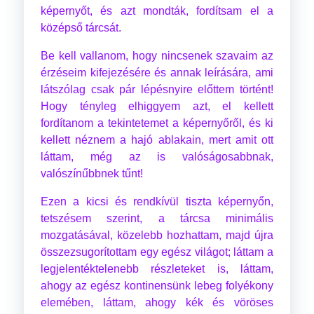
képernyőt, és azt mondták, fordítsam el a
középső tárcsát.
Be kell vallanom, hogy nincsenek szavaim az
érzéseim kifejezésére és annak leírására, ami
látszólag csak pár lépésnyire előttem történt!
Hogy tényleg elhiggyem azt, el kellett
fordítanom a tekintetemet a képernyőről, és ki
kellett néznem a hajó ablakain, mert amit ott
láttam, még az is valóságosabbnak,
valószínűbbnek tűnt!
Ezen a kicsi és rendkívül tiszta képernyőn,
tetszésem szerint, a tárcsa minimális
mozgatásával, közelebb hozhattam, majd újra
összezsugorítottam egy egész világot; láttam a
legjelentéktelenebb részleteket is, láttam,
ahogy az egész kontinensünk lebeg folyékony
elemében, láttam, ahogy kék és vöröses