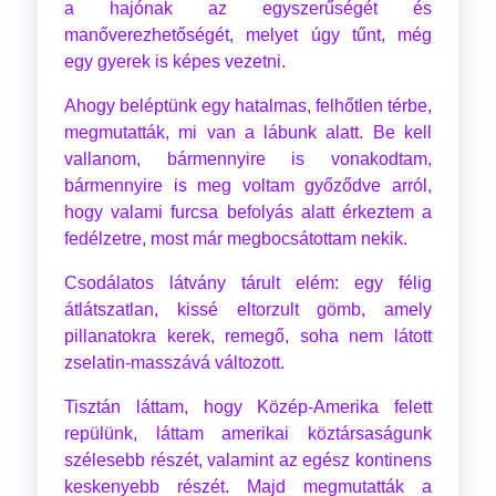
a hajónak az egyszerűségét és
manőverezhetőségét, melyet úgy tűnt, még
egy gyerek is képes vezetni.
Ahogy beléptünk egy hatalmas, felhőtlen térbe,
megmutatták, mi van a lábunk alatt. Be kell
vallanom, bármennyire is vonakodtam,
bármennyire is meg voltam győződve arról,
hogy valami furcsa befolyás alatt érkeztem a
fedélzetre, most már megbocsátottam nekik.
Csodálatos látvány tárult elém: egy félig
átlátszatlan, kissé eltorzult gömb, amely
pillanatokra kerek, remegő, soha nem látott
zselatin-masszává változott.
Tisztán láttam, hogy Közép-Amerika felett
repülünk, láttam amerikai köztársaságunk
szélesebb részét, valamint az egész kontinens
keskenyebb részét. Majd megmutatták a