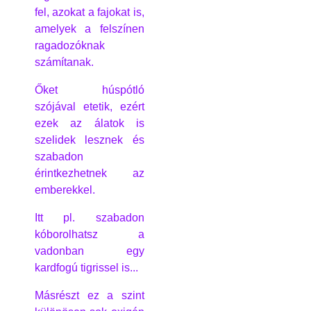
fel, azokat a fajokat is,
amelyek a felszínen
ragadozóknak
számítanak.
Őket húspótló
szójával etetik, ezért
ezek az álatok is
szelidek lesznek és
szabadon
érintkezhetnek az
emberekkel.
Itt pl. szabadon
kóborolhatsz a
vadonban egy
kardfogú tigrissel is...
Másrészt ez a szint