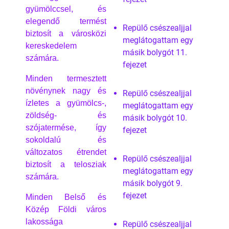
gyümölccsel, és
elegendő termést
Repülő csészealjjal
biztosít a városközi
meglátogattam egy
kereskedelem
másik bolygót 11.
számára.
fejezet
Minden termesztett
növénynek nagy és
Repülő csészealjjal
ízletes a gyümölcs-,
meglátogattam egy
zöldség- és
másik bolygót 10.
szójatermése, így
fejezet
sokoldalú és
változatos étrendet
Repülő csészealjjal
biztosít a telosziak
meglátogattam egy
számára.
másik bolygót 9.
fejezet
Minden Belső és
Közép Földi város
lakossága
Repülő csészealjjal