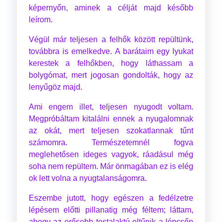
képernyőn, aminek a célját majd később
leírom.
Végül már teljesen a felhők között repültünk,
továbbra is emelkedve. A barátaim egy lyukat
kerestek a felhőkben, hogy láthassam a
bolygómat, mert jogosan gondolták, hogy az
lenyűgöz majd.
Ami engem illet, teljesen nyugodt voltam.
Megpróbáltam kitalálni ennek a nyugalomnak
az okát, mert teljesen szokatlannak tűnt
számomra. Természetemnél fogva
meglehetősen ideges vagyok, ráadásul még
soha nem repültem. Már önmagában ez is elég
ok lett volna a nyugtalanságomra.
Eszembe jutott, hogy egészen a fedélzetre
lépésem előtti pillanatig még féltem; láttam,
ahogy az erősebb testalaktú eltűnik a lépcsőn