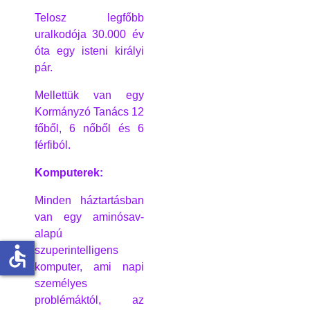
Telosz legfőbb
uralkodója 30.000 év
óta egy isteni királyi
pár.
Mellettük van egy
Kormányzó Tanács 12
főből, 6 nőből és 6
férfiból.
Komputerek:
Minden háztartásban
van egy aminósav-
alapú
accessible
szuperintelligens
komputer, ami napi
személyes
problémáktól, az