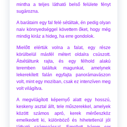
mintha a teljes látható belső felülete fényt
sugározna.
A barátaim egy fal felé sétáltak, én pedig olyan
naiv könnyedséggel követtem őket, hogy még
mindig kiráz a hideg, ha erre gondolok.
Mielőtt elértük volna a falat, egy része
körülbelül másfél métert oldalra csúszott.
Átsétáltunk rajta, és egy félhold alakú
teremben találtuk magunkat, amelynek
lekerekített falán egyfajta panorámavászon
volt, mint egy moziban, csak ez intenzíven meg
volt világítva.
A megvilágított képernyő alatt egy hosszú,
keskeny asztal állt, tele műszerekkel, amelyek
között számos apró, kerek mérőeszköz
emelkedett ki, különböző és hihetetlenül jól
látható számozással. Emellett három sor