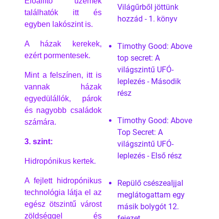
Előállító üzemek
Világűrből jöttünk
találhatók itt és
hozzád - 1. könyv
egyben lakószint is.
A házak kerekek,
Timothy Good: Above
ezért pormentesek.
top secret: A
világszintű UFÓ-
Mint a felszínen, itt is
leplezés - Második
vannak házak
rész
egyedülállók, párok
és nagyobb családok
Timothy Good: Above
számára.
Top Secret: A
3. szint:
világszintű UFÓ-
leplezés - Első rész
Hidropónikus kertek.
A fejlett hidropónikus
Repülő csészealjjal
technológia látja el az
meglátogattam egy
egész ötszintű várost
másik bolygót 12.
zöldséggel és
fejezet