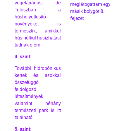
vegetáriánus, de
meglátogattam egy
Teloszban a
másik bolygót 8.
húshelyettesítő
fejezet
növényeket is
termesztik, amikkel
hús nélkül húsízhatást
tudnak elérni.
4. szint:
További hidropónikus
kertek és azokkal
összefüggő
feldolgozó
létesítmények,
valamint néhány
természeti park is itt
található.
5. szint: