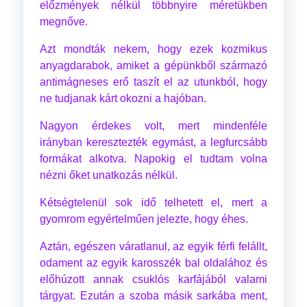
előzmények nélkül többnyire méretükben
megnőve.
Azt mondták nekem, hogy ezek kozmikus
anyagdarabok, amiket a gépünkből származó
antimágneses erő taszít el az utunkból, hogy
ne tudjanak kárt okozni a hajóban.
Nagyon érdekes volt, mert mindenféle
irányban keresztezték egymást, a legfurcsább
formákat alkotva. Napokig el tudtam volna
nézni őket unatkozás nélkül.
Kétségtelenül sok idő telhetett el, mert a
gyomrom egyértelműen jelezte, hogy éhes.
Aztán, egészen váratlanul, az egyik férfi felállt,
odament az egyik karosszék bal oldalához és
előhúzott annak csuklós karfájából valami
tárgyat. Ezután a szoba másik sarkába ment,