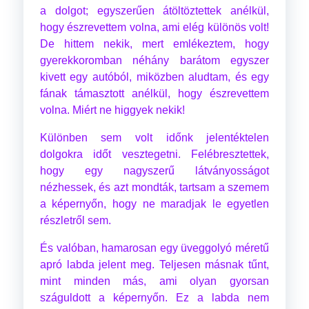
a dolgot; egyszerűen átöltöztettek anélkül,
hogy észrevettem volna, ami elég különös volt!
De hittem nekik, mert emlékeztem, hogy
gyerekkoromban néhány barátom egyszer
kivett egy autóból, miközben aludtam, és egy
fának támasztott anélkül, hogy észrevettem
volna. Miért ne higgyek nekik!
Különben sem volt időnk jelentéktelen
dolgokra időt vesztegetni. Felébresztettek,
hogy egy nagyszerű látványosságot
nézhessek, és azt mondták, tartsam a szemem
a képernyőn, hogy ne maradjak le egyetlen
részletről sem.
És valóban, hamarosan egy üveggolyó méretű
apró labda jelent meg. Teljesen másnak tűnt,
mint minden más, ami olyan gyorsan
száguldott a képernyőn. Ez a labda nem