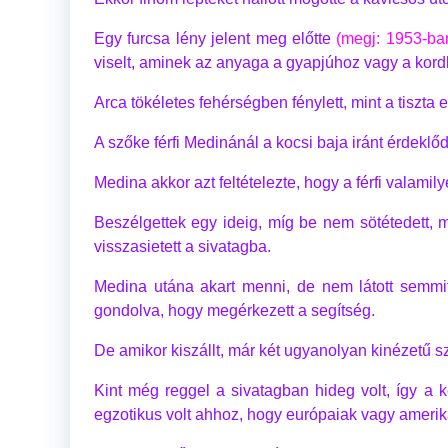
Egy furcsa lény jelent meg előtte
(megj: 1953-ban
viselt, aminek az anyaga a gyapjúhoz vagy a kord
Arca tökéletes fehérségben fénylett, mint a tiszta 
A szőke férfi Medinánál a kocsi baja iránt érdeklő
Medina akkor azt feltételezte, hogy a férfi valamily
Beszélgettek egy ideig, míg be nem sötétedett, ma
visszasietett a sivatagba.
Medina utána akart menni, de nem látott semmi
gondolva, hogy megérkezett a segítség.
De amikor kiszállt, már két ugyanolyan kinézetű szők
Kint még reggel a sivatagban hideg volt, így a k
egzotikus volt ahhoz, hogy európaiak vagy amerik