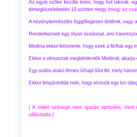
Az egyik szőke kezdte leírni, hogy hol laknak: 
tömegközelekedés 10 szinten megy
(megj: ez csa
A növénytermésztés függőlegesen történik, vagy a 
Rendelkeznek egy olyan óceánnal, ami háromszor
Medina ekkor felismerte, hogy ezek a férfiak egy má
Ekkor a vénusziak megkérdezték Medinát, akarja-e l
Egy ovális alakú fémes űrhajó tűnt fel, mely három 
Ekkor felajánlották neki, hogy elviszik egy kis lát
( A videó szövege nem igazán spirtuális, mert 
ufókutatás.)