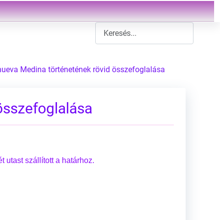
Type 2 or more characters for result
nueva Medina történetének rövid összefoglalása
összefoglalása
utast szállított a határhoz.