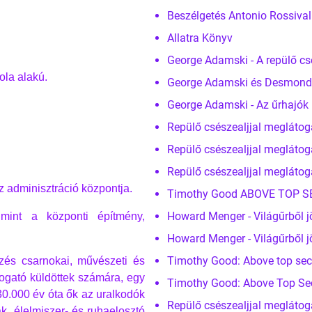
Beszélgetés Antonio Rossiva
Allatra Könyv
George Adamski - A repülő c
ola alakú.
George Adamski és Desmond Le
George Adamski - Az űrhajók 
Repülő csészealjjal meglátog
Repülő csészealjjal meglátog
Repülő csészealjjal meglátog
z adminisztráció központja.
Timothy Good ABOVE TOP SECR
Howard Menger - Világűrből j
 mint a központi építmény,
Howard Menger - Világűrből j
Timothy Good: Above top secr
yzés csarnokai, művészeti és
togató küldöttek számára, egy
Timothy Good: Above Top Secre
0.000 év óta ők az uralkodók
Repülő csészealjjal meglátog
ák, élelmiszer- és ruhaelosztó