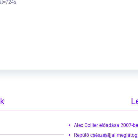
&t=724s
ek
L
Alex Collier előadása 2007-
Repülő csészealjjal meglátog