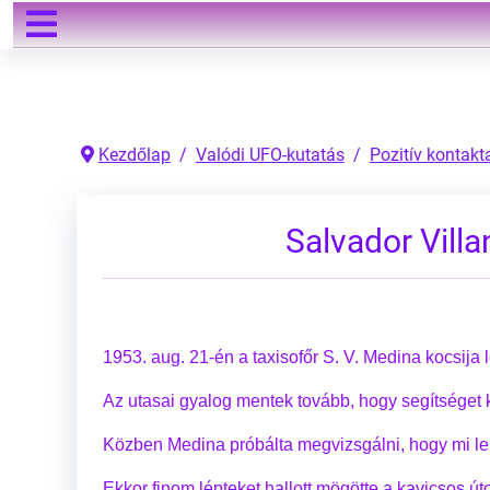
Keresés
Kezdőlap
Valódi UFO-kutatás
Pozitív kontakt
Salvador Vill
1953. aug. 21-én a taxisofőr S. V. Medina kocsija 
Az utasai gyalog mentek tovább, hogy segítséget 
Közben Medina próbálta megvizsgálni, hogy mi leh
Ekkor finom lépteket hallott mögötte a kavicsos út