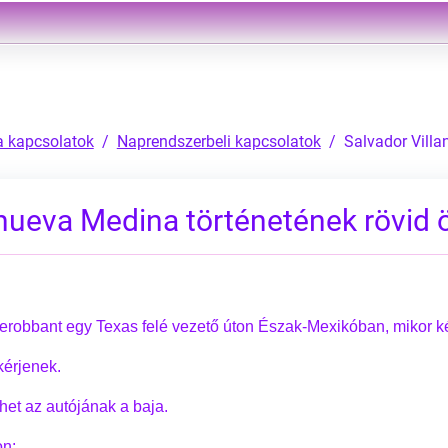
a kapcsolatok
Naprendszerbeli kapcsolatok
Salvador Villa
anueva Medina történetének rövid 
lerobbant egy Texas felé vezető úton Észak-Mexikóban, mikor két 
kérjenek.
et az autójának a baja.
on: