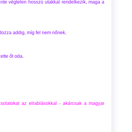
inte végtelen hosszú utakkal rendelkezik, maga a
ozza addig, míg fel nem nőnek.
ette őt oda.
csolatokat az elrablásokkal - akárcsak a magyar