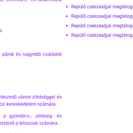
Repülő csészealjjal meglátog
Repülő csészealjjal meglátog
Repülő csészealjjal meglátog
s.
Repülő csészealjjal meglátog
ók, párok és nagyobb családok
 ötszintű várost zöldséggel és
közi kereskedelem számára.
s a gyümölcs-, zöldség- és
biztosít a telosziak számára.