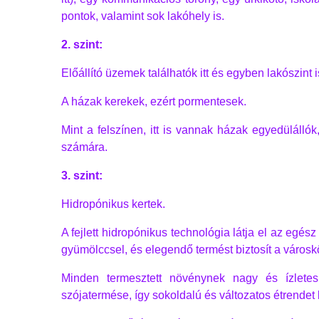
pontok, valamint sok lakóhely is.
2. szint:
Előállító üzemek találhatók itt és egyben lakószint i
A házak kerekek, ezért pormentesek.
Mint a felszínen, itt is vannak házak egyedüláll
számára.
3. szint:
Hidropónikus kertek.
A fejlett hidropónikus technológia látja el az egész
gyümölccsel, és elegendő termést biztosít a város
Minden termesztett növénynek nagy és ízlete
szójatermése, így sokoldalú és változatos étrendet 