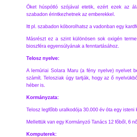
Őket húspótló szójával etetik, ezért ezek az ál
szabadon érintkezhetnek az emberekkel.
Itt pl. szabadon kóborolhatsz a vadonban egy kardfog
Másrészt ez a szint különösen sok oxigén termel
bioszféra egyensúlyának a fenntartásához.
Telosz nyelve:
A lemúriai Solara Maru (a fény nyelve) nyelvet b
számít. Telosziak úgy tartják, hogy az ő nyelvükbő
héber is.
Kormányzata:
Telosz legfőbb uralkodója 30.000 év óta egy isteni ki
Mellettük van egy Kormányzó Tanács 12 főből, 6 nőb
Komputerek: