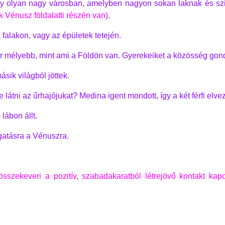
egy olyan nagy városban, amelyben nagyon sokan laknak és sz
k Vénusz földalatti részén van)
.
falakon, vagy az épületek tetején.
 mélyebb, mint ami a Földön van. Gyerekeiket a közösség gond
sik világból jöttek.
átni az űrhajójukat? Medina igent mondott, így a két férfi elvez
lábon állt.
ogatásra a Vénuszra.
összekeveri a pozitív, szabadakaratból létrejövő kontakt kap