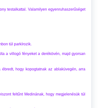
vékony testalkattal. Valamilyen egyenruhaszerűséget
mbon túl parkírozik.
zálta a villogó fényeket a derékövén, majd gyorsan
 ébredt, hogy kopogtatnak az ablaküvegén, arra
 viszont feltűnt Medinának, hogy megjelenésük túl