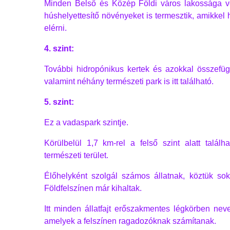
Minden Belső és Közép Földi város lakossága v
húshelyettesítő növényeket is termesztik, amikkel 
elérni.
4. szint:
További hidropónikus kertek és azokkal összefüg
valamint néhány természeti park is itt található.
5. szint:
Ez a vadaspark szintje.
Körülbelül 1,7 km-rel a felső szint alatt talál
természeti terület.
Élőhelyként szolgál számos állatnak, köztük sok
Földfelszínen már kihaltak.
Itt minden állatfajt erőszakmentes légkörben nevel
amelyek a felszínen ragadozóknak számítanak.