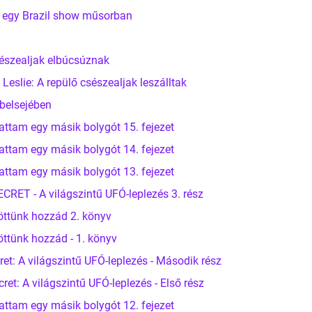
l egy Brazil show műsorban
sészealjak elbúcsúznak
slie: A repülő csészealjak leszálltak
belsejében
attam egy másik bolygót 15. fejezet
attam egy másik bolygót 14. fejezet
attam egy másik bolygót 13. fejezet
ET - A világszintű UFÓ-leplezés 3. rész
öttünk hozzád 2. könyv
öttünk hozzád - 1. könyv
et: A világszintű UFÓ-leplezés - Második rész
t: A világszintű UFÓ-leplezés - Első rész
attam egy másik bolygót 12. fejezet