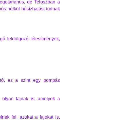
egetáriánus, de Teloszban a
hús nélkül húsízhatást tudnak
gő feldolgozó létesítmények,
ható, ez a szint egy pompás
 olyan fajnak is, amelyek a
nek fel, azokat a fajokat is,