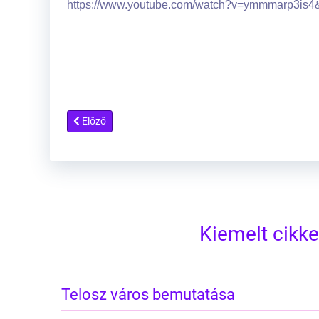
https://www.youtube.com/watch?v=ymmmarp3is4
Előző cikk: Igazság a Ganümédészről
Előző
Kiemelt cikk
Telosz város bemutatása