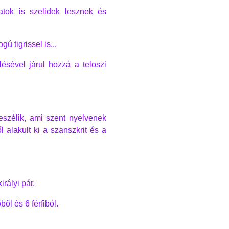
atok is szelidek lesznek és
ú tigrissel is...
ésével járul hozzá a teloszi
eszélik, ami szent nyelvenek
l alakult ki a szanszkrit és a
rályi pár.
ől és 6 férfiból.