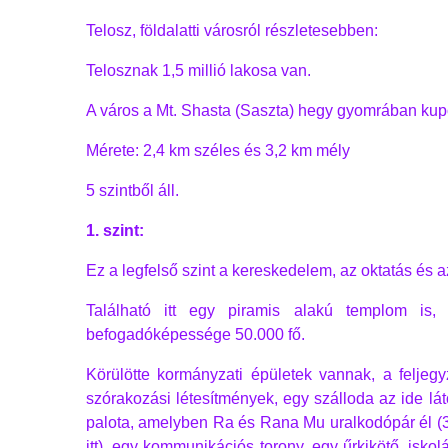
Telosz, földalatti városról részletesebben:
Telosznak 1,5 millió lakosa van.
A város a Mt. Shasta (Saszta) hegy gyomrában kup
Mérete: 2,4 km széles és 3,2 km mély
5 szintből áll.
1. szint:
Ez a legfelső szint a kereskedelem, az oktatás és a
Található itt egy piramis alakú templom is,
befogadóképessége 50.000 fő.
Körülötte kormányzati épületek vannak, a feljeg
szórakozási létesítmények, egy szálloda az ide lá
palota, amelyben Ra és Rana Mu uralkodópár él (3
itt), egy kommunikációs torony, egy űrkikötő, iskol