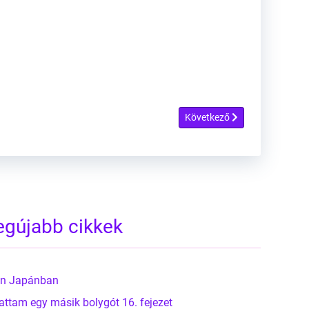
Következő cikk: Buck Nelson
Következő
egújabb cikkek
ben Japánban
attam egy másik bolygót 16. fejezet