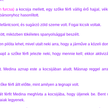
 furcsa)
a kocsija mellett, egy szőke férfi vállig érő hajjal, 
bársonyhoz hasonlított.
elefántcsont, és sugárzó zöld szeme volt. Fogai kicsik voltak.
dött, miközben tökéletes spanyolsággal beszélt.
en pilóta lehet, mivel utalt neki arra, hogy a járműve a közeli do
jd a szőke férfi jelezte neki, hogy mennie kell; ekkor aktivi
t. Medina aznap este a kocsijában aludt. Másnap reggel arra
e férfi állt előtte, mint amilyen a tegnapi volt.
ét férfit Medina meghívta a kocsijába, hogy üljenek be. Bent
aiak legyenek.