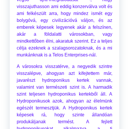
visszajuthasson ami eddig konzerválva volt és
ami felkészült arra, hogy mindez ismét egy
bolygóvá, egy civilizációvá váljon, és az
emberek képesek legyenek akár a felszínen,
akár a földalatti városokban, vagy
mindkettőben élni, akaratuk szerint. Ez a teljes
célja ezeknek a szalagsorozatoknak, és a mi
munkánknak is a Telos Enterprises-nál.
A városokra visszatérve, a negyedik szintre
visszalépve, ahogyan azt kifejtettem már,
javarészt hydroponikus kertek vannak,
valamint van természeti szint is. A harmadik
szint teljesen hydroponikus kertekből áll. A
Hydroponikusok azok, ahogyan az élelmünk
egészét termesztjük. A Hydroponikus kertek
képesek rá, hogy szinte állandóan
produkáljanak termést. A fejlett
hydroponikusokat alkalmazva, a ti