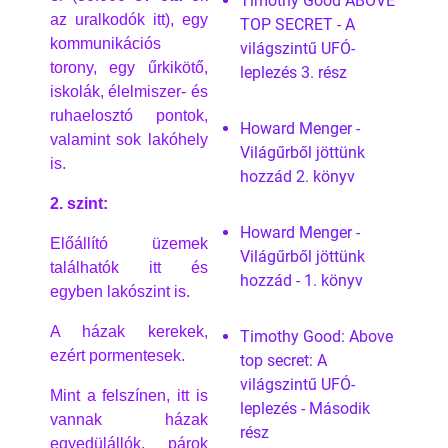
Timothy Good ABOVE
az uralkodók itt), egy
TOP SECRET - A
kommunikációs
világszintű UFÓ-
torony, egy űrkikötő,
leplezés 3. rész
iskolák, élelmiszer- és
ruhaelosztó pontok,
Howard Menger -
valamint sok lakóhely
Világűrből jöttünk
is.
hozzád 2. könyv
2. szint:
Howard Menger -
Előállító üzemek
Világűrből jöttünk
találhatók itt és
hozzád - 1. könyv
egyben lakószint is.
A házak kerekek,
Timothy Good: Above
ezért pormentesek.
top secret: A
világszintű UFÓ-
Mint a felszínen, itt is
leplezés - Második
vannak házak
rész
egyedülállók, párok