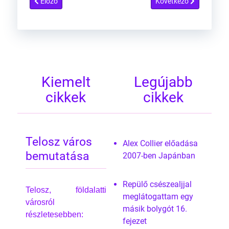
Előző cikk: A Földalatti Városok Titkai - 1.
Következő cikk: A Földal
Előző
Következő
Kiemelt
Legújabb
cikkek
cikkek
Telosz város
Alex Collier előadása
bemutatása
2007-ben Japánban
Repülő csészealjjal
Telosz, földalatti
meglátogattam egy
városról
másik bolygót 16.
részletesebben:
fejezet