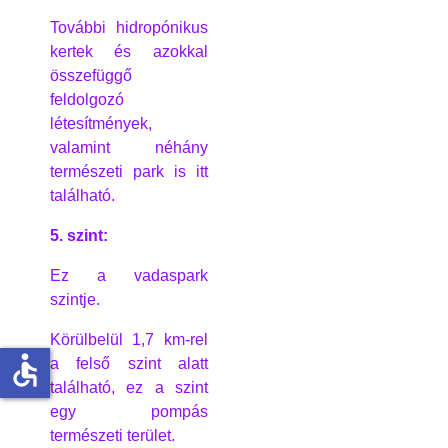
További hidropónikus
kertek és azokkal
összefüggő
feldolgozó
létesítmények,
valamint néhány
természeti park is itt
található.
5. szint:
Ez a vadaspark
szintje.
Körülbelül 1,7 km-rel
accessible
a felső szint alatt
található, ez a szint
egy pompás
természeti terület.