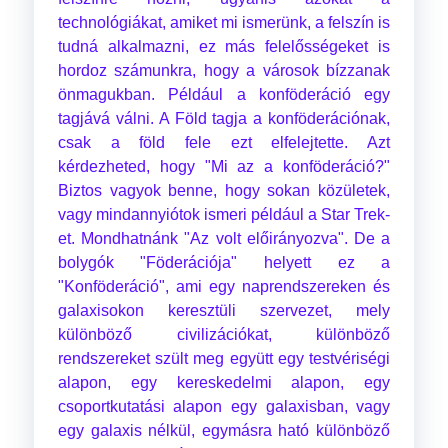
technológiákat, amiket mi ismerünk, a felszín is
tudná alkalmazni, ez más felelősségeket is
hordoz számunkra, hogy a városok bízzanak
önmagukban. Például a konföderáció egy
tagjává válni. A Föld tagja a konföderációnak,
csak a föld fele ezt elfelejtette. Azt
kérdezheted, hogy "Mi az a konföderáció?"
Biztos vagyok benne, hogy sokan közületek,
vagy mindannyiótok ismeri például a Star Trek-
et. Mondhatnánk "Az volt előirányozva". De a
bolygók "Föderációja" helyett ez a
"Konföderáció", ami egy naprendszereken és
galaxisokon keresztüli szervezet, mely
különböző civilizációkat, különböző
rendszereket szült meg együtt egy testvériségi
alapon, egy kereskedelmi alapon, egy
csoportkutatási alapon egy galaxisban, vagy
egy galaxis nélkül, egymásra ható különböző