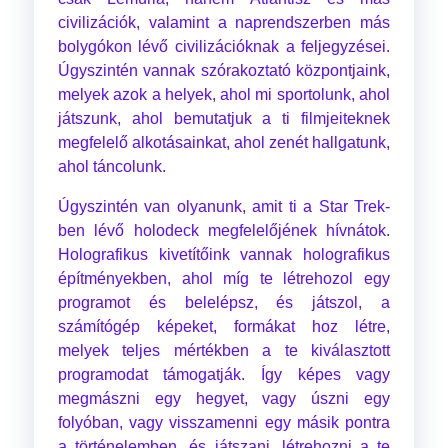
civilizációk, valamint a naprendszerben más
bolygókon lévő civilizációknak a feljegyzései.
Úgyszintén vannak szórakoztató központjaink,
melyek azok a helyek, ahol mi sportolunk, ahol
játszunk, ahol bemutatjuk a ti filmjeiteknek
megfelelő alkotásainkat, ahol zenét hallgatunk,
ahol táncolunk.
Úgyszintén van olyanunk, amit ti a Star Trek-
ben lévő holodeck megfelelőjének hívnátok.
Holografikus kivetítőink vannak holografikus
építményekben, ahol míg te létrehozol egy
programot és belelépsz, és játszol, a
számítógép képeket, formákat hoz létre,
melyek teljes mértékben a te kiválasztott
programodat támogatják. Így képes vagy
megmászni egy hegyet, vagy úszni egy
folyóban, vagy visszamenni egy másik pontra
a történelemben, és játszani, létrehozni a te