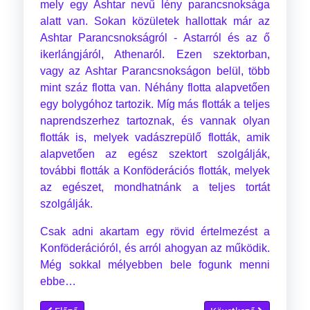
mely egy Ashtar nevű lény parancsnoksága
alatt van. Sokan közületek hallottak már az
Ashtar Parancsnokságról - Astarról és az ő
ikerlángjáról, Athenaról. Ezen szektorban,
vagy az Ashtar Parancsnokságon belül, több
mint száz flotta van. Néhány flotta alapvetően
egy bolygóhoz tartozik. Míg más flották a teljes
naprendszerhez tartoznak, és vannak olyan
flották is, melyek vadászrepülő flották, amik
alapvetően az egész szektort szolgálják,
további flották a Konföderációs flották, melyek
az egészet, mondhatnánk a teljes tortát
szolgálják.
Csak adni akartam egy rövid értelmezést a
Konföderációról, és arról ahogyan az működik.
Még sokkal mélyebben bele fogunk menni
ebbe…