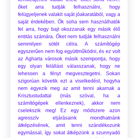
őket arra tudják felhasználni, hogy
felügyeljenek valakit saját jóakaratából, vagy a
saját érdekében. Ők soha sem használhatók
fel arra, hogy bajt okozzanak egy másik élő
entitás számára. Őket nem tudják felhasználni
semmilyen sötét célra. A számítógép
egyszerűen nem fog együttműködni, és ez volt
az Agharta városok másik szempontja, hogy
egy olyan felállást válasszanak, hogy ne
lehessen a fényt megvesztegetni. Sokan
szigorúan követik ezt a viselkedést, hogyha
nem egyezik meg az amit tenni akarnak a
Krisztustudattal (más szóval, ha a
számítógépek ellenkeznek), akkor nem
cselekszik meg! Ez egy módszere azon
agresszív eljárásaink mondhatnánk
átképzésének, amit tenni szándékozunk
egymással, így sokat átképzünk a szunnyadó