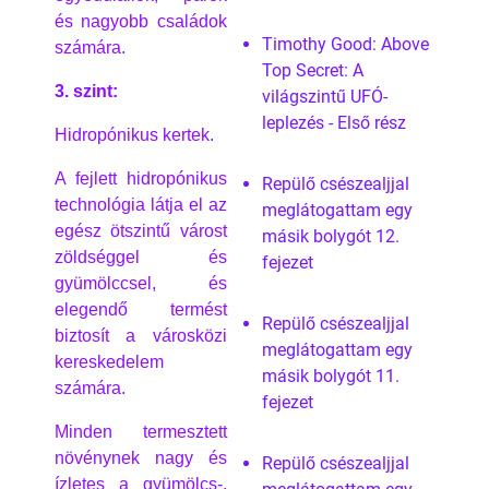
és nagyobb családok
Timothy Good: Above
számára.
Top Secret: A
3. szint:
világszintű UFÓ-
leplezés - Első rész
Hidropónikus kertek.
A fejlett hidropónikus
Repülő csészealjjal
technológia látja el az
meglátogattam egy
egész ötszintű várost
másik bolygót 12.
zöldséggel és
fejezet
gyümölccsel, és
elegendő termést
Repülő csészealjjal
biztosít a városközi
meglátogattam egy
kereskedelem
másik bolygót 11.
számára.
fejezet
Minden termesztett
növénynek nagy és
Repülő csészealjjal
ízletes a gyümölcs-,