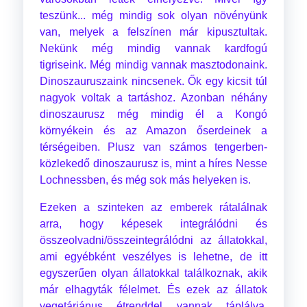
teszünk... még mindig sok olyan növényünk
van, melyek a felszínen már kipusztultak.
Nekünk még mindig vannak kardfogú
tigriseink. Még mindig vannak masztodonaink.
Dinoszauruszaink nincsenek. Ők egy kicsit túl
nagyok voltak a tartáshoz. Azonban néhány
dinoszaurusz még mindig él a Kongó
környékein és az Amazon őserdeinek a
térségeiben. Plusz van számos tengerben-
közlekedő dinoszaurusz is, mint a híres Nesse
Lochnessben, és még sok más helyeken is.
Ezeken a szinteken az emberek rátalálnak
arra, hogy képesek integrálódni és
összeolvadni/összeintegrálódni az állatokkal,
ami egyébként veszélyes is lehetne, de itt
egyszerűen olyan állatokkal találkoznak, akik
már elhagyták félelmet. És ezek az állatok
vegetáriánus étrenddel vannak táplálva,