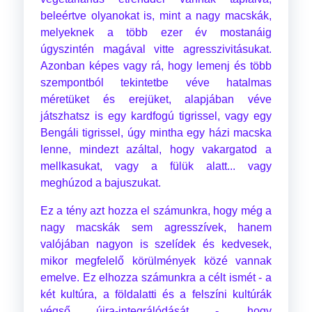
beleértve olyanokat is, mint a nagy macskák,
melyeknek a több ezer év mostanáig
úgyszintén magával vitte agresszivitásukat.
Azonban képes vagy rá, hogy lemenj és több
szempontból tekintetbe véve hatalmas
méretüket és erejüket, alapjában véve
játszhatsz is egy kardfogú tigrissel, vagy egy
Bengáli tigrissel, úgy mintha egy házi macska
lenne, mindezt azáltal, hogy vakargatod a
mellkasukat, vagy a fülük alatt... vagy
meghúzod a bajuszukat.
Ez a tény azt hozza el számunkra, hogy még a
nagy macskák sem agresszívek, hanem
valójában nagyon is szelídek és kedvesek,
mikor megfelelő körülmények közé vannak
emelve. Ez elhozza számunkra a célt ismét - a
két kultúra, a földalatti és a felszíni kultúrák
végső újra-integrálódását -, hogy