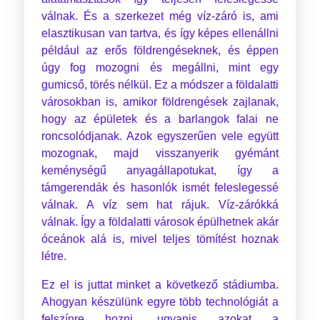
válnak. És a szerkezet még víz-záró is, ami
elasztikusan van tartva, és így képes ellenállni
például az erős földrengéseknek, és éppen
úgy fog mozogni és megállni, mint egy
gumicső, törés nélkül. Ez a módszer a földalatti
városokban is, amikor földrengések zajlanak,
hogy az épületek és a barlangok falai ne
roncsolódjanak. Azok egyszerűen vele együtt
mozognak, majd visszanyerik gyémánt
keménységű anyagállapotukat, így a
támgerendák és hasonlók ismét feleslegessé
válnak. A víz sem hat rájuk. Víz-zárókká
válnak. Így a földalatti városok épülhetnek akár
óceánok alá is, mivel teljes tömítést hoznak
létre.
Ez el is juttat minket a következő stádiumba.
Ahogyan készülünk egyre több technológiát a
felszínre hozni, ugyanis azokat a