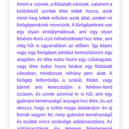
Amint a csövek, a földalatti városok, valamint a
különböző szintek létre lettek hozva, azok
mind meg lettek erősítve azok által, amiket mi
fúrógépeinknek nevezünk. A fúrógépeknek van
egy olyan kristálymátrixuk, ami egy olyan
fehéren-forró izzó hőmérsékletet hoz létre, ami
még hűt is ugyanabban az időben. Így képes
vagy egy fúrógépet például keresztülvinni egy
alagúton, és létre tudsz hozni egy csőalagutat,
vagy létre tudsz hozni falakat egy földalatti
városban, mindössze néhány perc alatt. A
fúrógép felforrósítja a sziklát, földet, vagy
bármit ami keresztüljön a fehéren-forró
izzáson, és szinte azonnal le is hűl, ami egy
gyémánt keménységű anyagot hoz létre, és azt
okozza, hogy a szikla maga átalakuljon és új
formát vegyen fel, mely gyémánt keménységű
és ezáltal nincs szüksége alátámasztásra. Az
alátámasztások így teljesen feleslegessé