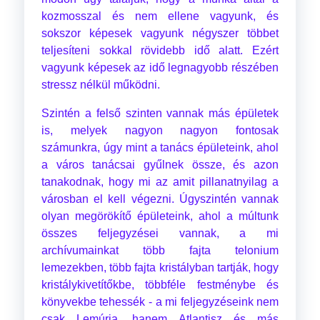
kozmosszal és nem ellene vagyunk, és
sokszor képesek vagyunk négyszer többet
teljesíteni sokkal rövidebb idő alatt. Ezért
vagyunk képesek az idő legnagyobb részében
stressz nélkül működni.
Szintén a felső szinten vannak más épületek
is, melyek nagyon nagyon fontosak
számunkra, úgy mint a tanács épületeink, ahol
a város tanácsai gyűlnek össze, és azon
tanakodnak, hogy mi az amit pillanatnyilag a
városban el kell végezni. Úgyszintén vannak
olyan megörökítő épületeink, ahol a múltunk
összes feljegyzései vannak, a mi
archívumainkat több fajta telonium
lemezekben, több fajta kristályban tartják, hogy
kristálykivetítőkbe, többféle festménybe és
könyvekbe tehessék - a mi feljegyzéseink nem
csak Lemúria, hanem Atlantisz és más