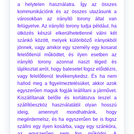
a helytelen használatra. Így az összes
kommunikációnk és az összes utazásunk a
városokban az irányító torony által van
felügyelve. Az irányító torony tudja például, ha
ütközés készül elkerülhetetlenné válni két
szánkó között, melyek különböző irányokból
jönnek, vagy amikor egy személy egy kosarat
felelőtlenül működtet, és ilyen esetben az
irányító torony azonnal riaszt téged és
tájékoztat arról, hogy balesetet fogsz előidézni,
vagy felelőtlenül tevékenykedsz. És ha nem
hallod meg a figyelmeztetésüket, akkor azok
egyszerűen maguk fogják leállítani a járművet.
Kiszállítanak belőle és korlátozva leszel a
szállítóeszköz használatától olyan hosszú
ideig, amennyit mondhatnánk, hogy
megérdemelsz, és ha egyszerűen be is fogsz
szállni egy ilyen kosárba, vagy egy szánkóra,
az egyszerűen nem fog működni. A