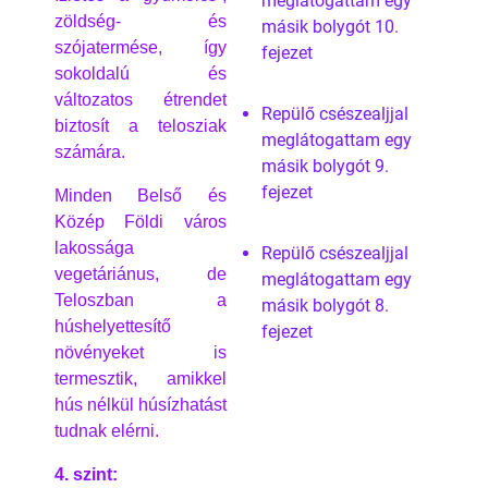
meglátogattam egy
zöldség- és
másik bolygót 10.
szójatermése, így
fejezet
sokoldalú és
változatos étrendet
Repülő csészealjjal
biztosít a telosziak
meglátogattam egy
számára.
másik bolygót 9.
fejezet
Minden Belső és
Közép Földi város
lakossága
Repülő csészealjjal
vegetáriánus, de
meglátogattam egy
Teloszban a
másik bolygót 8.
húshelyettesítő
fejezet
növényeket is
termesztik, amikkel
hús nélkül húsízhatást
tudnak elérni.
4. szint: