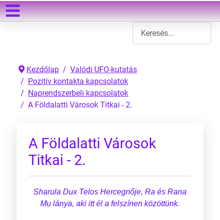
Keresés
Type 2 or more characters
Kezdőlap
Valódi UFO-kutatás
Pozitív kontakta kapcsolatok
Naprendszerbeli kapcsolatok
A Földalatti Városok Titkai - 2.
A Földalatti Városok
Titkai - 2.
Sharula Dux Telos Hercegnője, Ra és Rana
Mu lánya, aki itt él a felszínen közöttünk.