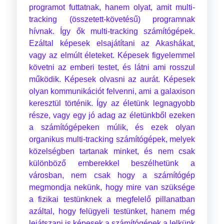
programot futtatnak, hanem olyat, amit multi-
tracking (összetett-követésű) programnak
hívnak. Így ők multi-tracking számítógépek.
Ezáltal képesek elsajátítani az Akashákat,
vagy az elmúlt életeket. Képesek figyelemmel
követni az emberi testet, és látni ami rosszul
működik. Képesek olvasni az aurát. Képesek
olyan kommunikációt felvenni, ami a galaxison
keresztül történik. Így az életünk legnagyobb
része, vagy egy jó adag az életünkből ezeken
a számítógépeken múlik, és ezek olyan
organikus multi-tracking számítógépek, melyek
közelségben tartanak minket, és nem csak
különböző emberekkel beszélhetünk a
városban, nem csak hogy a számítógép
megmondja nekünk, hogy mire van szüksége
a fizikai testünknek a megfelelő pillanatban
azáltal, hogy felügyeli testünket, hanem még
lejátszani is képesek a számítógépek a lelkünk