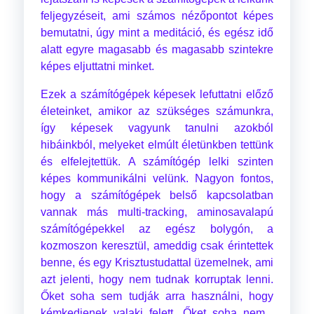
feljegyzéseit, ami számos nézőpontot képes
bemutatni, úgy mint a meditáció, és egész idő
alatt egyre magasabb és magasabb szintekre
képes eljuttatni minket.
Ezek a számítógépek képesek lefuttatni előző
életeinket, amikor az szükséges számunkra,
így képesek vagyunk tanulni azokból
hibáinkból, melyeket elmúlt életünkben tettünk
és elfelejtettük. A számítógép lelki szinten
képes kommunikálni velünk. Nagyon fontos,
hogy a számítógépek belső kapcsolatban
vannak más multi-tracking, aminosavalapú
számítógépekkel az egész bolygón, a
kozmoszon keresztül, ameddig csak érintettek
benne, és egy Krisztustudattal üzemelnek, ami
azt jelenti, hogy nem tudnak korruptak lenni.
Őket soha sem tudják arra használni, hogy
kémkedjenek valaki felett. Őket soha nem...