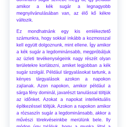
amikor a kék sugár a legnagyobb
megnyilvánulásában van, az élő kő kékre
változik.
Ez mondhatnánk egy kis emlékeztető
számunkra, hogy sokkal inkább a kozmosszal
kell együtt dolgoznunk, mint ellene. Így amikor
a kék sugár a legdominánsabb, megpróbáljuk
az üzleti tevékenységeink nagy részét olyan
területekre korlátozni, amiket legjobban a kék
sugár szolgál. Például tárgyalásokat tartunk, a
kényes tárgyalások azokon a napokon
zajlanak. Azon napokon, amikor például a
sárga fény dominál, javarészt tanulással töltjük
az időnket. Azokat a napokat intellektuális
építkezéssel töltjük. Azokon a napokon amikor
a rózsaszín sugár a legdominánsabb, akkor a
művészi törekvéseinkbe merülünk bele. Ily
módon úgy találjuk, hogy a munka által a