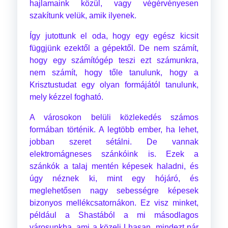
hajlamaink közül, vagy végérvényesen
szakítunk velük, amik ilyenek.
Így jutottunk el oda, hogy egy egész kicsit
függjünk ezektől a gépektől. De nem számít,
hogy egy számítógép teszi ezt számunkra,
nem számít, hogy tőle tanulunk, hogy a
Krisztustudat egy olyan formájától tanulunk,
mely kézzel fogható.
A városokon belüli közlekedés számos
formában történik. A legtöbb ember, ha lehet,
jobban szeret sétálni. De vannak
elektromágneses szánkóink is. Ezek a
szánkók a talaj mentén képesek haladni, és
úgy néznek ki, mint egy hójáró, és
meglehetősen nagy sebességre képesek
bizonyos mellékcsatornákon. Ez visz minket,
például a Shastából a mi másodlagos
városunkba, ami a közeli Lhasan, mindezt pár