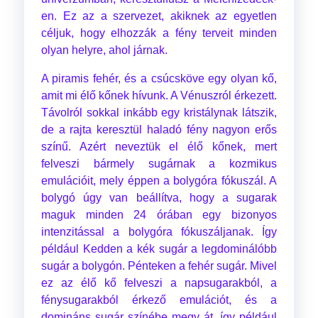
en. Ez az a szervezet, akiknek az egyetlen
céljuk, hogy elhozzák a fény terveit minden
olyan helyre, ahol járnak.
A piramis fehér, és a csúcsköve egy olyan kő,
amit mi élő kőnek hívunk. A Vénuszról érkezett.
Távolról sokkal inkább egy kristálynak látszik,
de a rajta keresztül haladó fény nagyon erős
színű. Azért neveztük el élő kőnek, mert
felveszi bármely sugárnak a kozmikus
emulációit, mely éppen a bolygóra fókuszál. A
bolygó úgy van beállítva, hogy a sugarak
maguk minden 24 órában egy bizonyos
intenzitással a bolygóra fókuszáljanak. Így
például Kedden a kék sugár a legdominálóbb
sugár a bolygón. Pénteken a fehér sugár. Mivel
ez az élő kő felveszi a napsugarakból, a
fénysugarakból érkező emulációt, és a
domináns sugár színébe megy át, így például