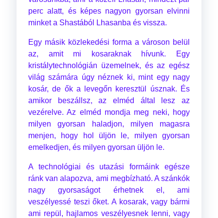
perc alatt, és képes nagyon gyorsan elvinni
minket a Shastából Lhasanba és vissza.
Egy másik közlekedési forma a városon belül
az, amit mi kosaraknak hívunk. Egy
kristálytechnológián üzemelnek, és az egész
világ számára úgy néznek ki, mint egy nagy
kosár, de ők a levegőn keresztül úsznak. És
amikor beszállsz, az elméd által lesz az
vezérelve. Az elméd mondja meg neki, hogy
milyen gyorsan haladjon, milyen magasra
menjen, hogy hol üljön le, milyen gyorsan
emelkedjen, és milyen gyorsan üljön le.
A technológiai és utazási formáink egésze
ránk van alapozva, ami megbízható. A szánkók
nagy gyorsaságot érhetnek el, ami
veszélyessé teszi őket. A kosarak, vagy bármi
ami repül, hajlamos veszélyesnek lenni, vagy