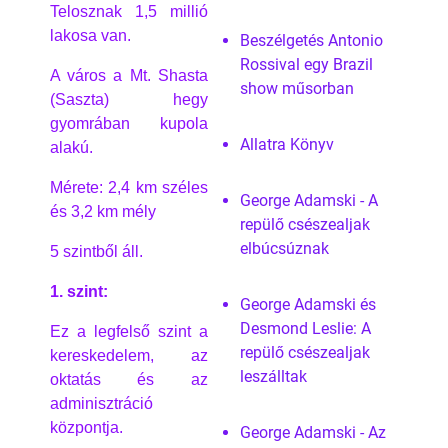
Telosznak 1,5 millió
lakosa van.
Beszélgetés Antonio
Rossival egy Brazil
A város a Mt. Shasta
show műsorban
(Saszta) hegy
gyomrában kupola
Allatra Könyv
alakú.
Mérete: 2,4 km széles
George Adamski - A
és 3,2 km mély
repülő csészealjak
elbúcsúznak
5 szintből áll.
1. szint:
George Adamski és
Desmond Leslie: A
Ez a legfelső szint a
repülő csészealjak
kereskedelem, az
leszálltak
oktatás és az
adminisztráció
központja.
George Adamski - Az