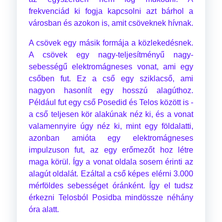
frekvenciád ki fogja kapcsolni azt bárhol a
városban és azokon is, amit csöveknek hívnak.
A csövek egy másik formája a közlekedésnek.
A csövek egy nagy-teljesítményű nagy-
sebességű elektromágneses vonat, ami egy
csőben fut. Ez a cső egy sziklacső, ami
nagyon hasonlít egy hosszú alagúthoz.
Például fut egy cső Posedid és Telos között is -
a cső teljesen kör alakúnak néz ki, és a vonat
valamennyire úgy néz ki, mint egy földalatti,
azonban amióta egy elektromágneses
impulzuson fut, az egy erőmezőt hoz létre
maga körül. Így a vonat oldala sosem érinti az
alagút oldalát. Ezáltal a cső képes elérni 3.000
mérföldes sebességet óránként. Így el tudsz
érkezni Telosból Posidba mindössze néhány
óra alatt.