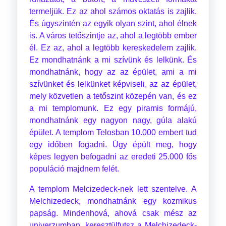
termeljük. Ez az ahol számos oktatás is zajlik.
És úgyszintén az egyik olyan szint, ahol élnek
is. A város tetőszintje az, ahol a legtöbb ember
él. Ez az, ahol a legtöbb kereskedelem zajlik.
Ez mondhatnánk a mi szívünk és lelkünk. És
mondhatnánk, hogy az az épület, ami a mi
szívünket és lelkünket képviseli, az az épület,
mely közvetlen a tetőszint közepén van, és ez
a mi templomunk. Ez egy piramis formájú,
mondhatnánk egy nagyon nagy, gúla alakú
épület. A templom Telosban 10.000 embert tud
egy időben fogadni. Úgy épült meg, hogy
képes legyen befogadni az eredeti 25.000 fős
populáció majdnem felét.
A templom Melcizedeck-nek lett szentelve. A
Melchizedeck, mondhatnánk egy kozmikus
papság. Mindenhová, ahová csak mész az
univerzumban, keresztülfutsz a Melchizedeck-