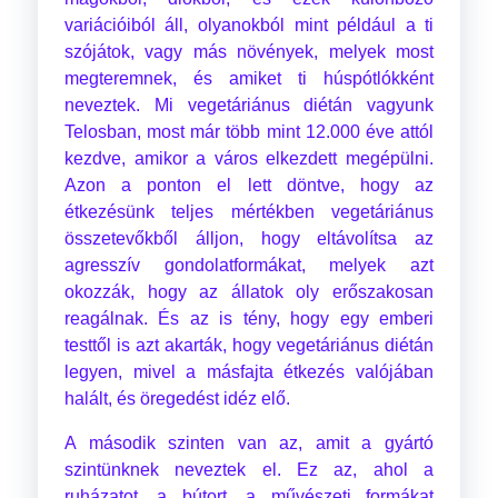
variációiból áll, olyanokból mint például a ti
szójátok, vagy más növények, melyek most
megteremnek, és amiket ti húspótlókként
neveztek. Mi vegetáriánus diétán vagyunk
Telosban, most már több mint 12.000 éve attól
kezdve, amikor a város elkezdett megépülni.
Azon a ponton el lett döntve, hogy az
étkezésünk teljes mértékben vegetáriánus
összetevőkből álljon, hogy eltávolítsa az
agresszív gondolatformákat, melyek azt
okozzák, hogy az állatok oly erőszakosan
reagálnak. És az is tény, hogy egy emberi
testtől is azt akarták, hogy vegetáriánus diétán
legyen, mivel a másfajta étkezés valójában
halált, és öregedést idéz elő.
A második szinten van az, amit a gyártó
szintünknek neveztek el. Ez az, ahol a
ruházatot, a bútort, a művészeti formákat