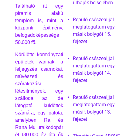
űrhajók belsejében
Található itt egy
piramis alakú
Repülő csészealjjal
templom is, mint a
meglátogattam egy
központi építmény,
másik bolygót 15.
befogadóképessége
fejezet
50.000 fő.
Körülötte kormányzati
Repülő csészealjjal
épületek vannak, a
meglátogattam egy
feljegyzés csarnokai,
másik bolygót 14.
művészeti és
fejezet
szórakozási
létesítmények, egy
Repülő csészealjjal
szálloda az ide
meglátogattam egy
látogató küldöttek
másik bolygót 13.
számára, egy palota,
fejezet
amelyben Ra és
Rana Mu uralkodópár
él (30.000 év óta ők