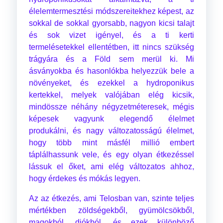
élelemtermesztési módszereitekhez képest, az
sokkal de sokkal gyorsabb, nagyon kicsi talajt
és sok vizet igényel, és a ti kerti
termelésetekkel ellentétben, itt nincs szükség
trágyára és a Föld sem merül ki. Mi
ásványokba és hasonlókba helyezzük bele a
növényeket, és ezekkel a hydroponikus
kertekkel, melyek valójában elég kicsik,
mindössze néhány négyzetméteresek, mégis
képesek vagyunk elegendő élelmet
produkálni, és nagy változatosságú élelmet,
hogy több mint másfél millió embert
táplálhassunk vele, és egy olyan étkezéssel
lássuk el őket, ami elég változatos ahhoz,
hogy érdekes és mókás legyen.
Az az étkezés, ami Telosban van, szinte teljes
mértékben zöldségekből, gyümölcsökből,
magokból, diókból, és ezek különböző