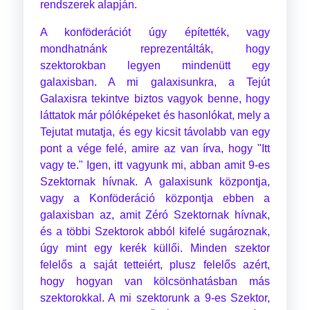
rendszerek alapján.
A konföderációt úgy építették, vagy
mondhatnánk reprezentálták, hogy
szektorokban legyen mindenütt egy
galaxisban. A mi galaxisunkra, a Tejút
Galaxisra tekintve biztos vagyok benne, hogy
láttatok már pólóképeket és hasonlókat, mely a
Tejutat mutatja, és egy kicsit távolabb van egy
pont a vége felé, amire az van írva, hogy "Itt
vagy te." Igen, itt vagyunk mi, abban amit 9-es
Szektornak hívnak. A galaxisunk központja,
vagy a Konföderáció központja ebben a
galaxisban az, amit Zéró Szektornak hívnak,
és a többi Szektorok abból kifelé sugároznak,
úgy mint egy kerék küllői. Minden szektor
felelős a saját tetteiért, plusz felelős azért,
hogy hogyan van kölcsönhatásban más
szektorokkal. A mi szektorunk a 9-es Szektor,