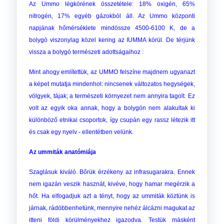
Az Ummo légkörének összetétele: 18% oxigén, 65%
nitrogén, 17% egyéb gázokból áll. Az Ummo központi
napjának hőmérséklete mindössze 4500-6100 K, de a
bolygó viszonylag közel kering az IUMMA körül. De térjünk
vissza a bolygó természeti adottságaihoz :
Mint ahogy említettük, az UMMO felszíne majdnem ugyanazt
a képet mutatja mindenhol: nincsenek változatos hegységek,
völgyek, tájak; a természeti környezet nem annyira tagolt. Ez
volt az egyik oka annak, hogy a bolygón nem alakultak ki
különböző etnikai csoportok, így csupán egy rassz létezik itt
és csak egy nyelv - ellentétben velünk.
Az ummiták anatómiája
Szaglásuk kiváló. Bőrük érzékeny az infrasugarakra. Ennek
nem igazán veszik hasznát, kivéve, hogy hamar megérzik a
hőt. Ha elfogadjuk azt a tényt, hogy az ummiták köztünk is
járnak, rádöbbenhetünk, mennyire nehéz álcázni magukat az
itteni földi körülményekhez igazodva. Testük másként