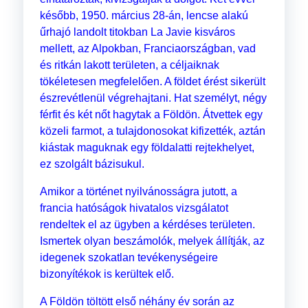
később, 1950. március 28-án, lencse alakú
űrhajó landolt titokban La Javie kisváros
mellett, az Alpokban, Franciaországban, vad
és ritkán lakott területen, a céljaiknak
tökéletesen megfelelően. A földet érést sikerült
észrevétlenül végrehajtani. Hat személyt, négy
férfit és két nőt hagytak a Földön. Átvettek egy
közeli farmot, a tulajdonosokat kifizették, aztán
kiástak maguknak egy földalatti rejtekhelyet,
ez szolgált bázisukul.
Amikor a történet nyilvánosságra jutott, a
francia hatóságok hivatalos vizsgálatot
rendeltek el az ügyben a kérdéses területen.
Ismertek olyan beszámolók, melyek állítják, az
idegenek szokatlan tevékenységeire
bizonyítékok is kerültek elő.
A Földön töltött első néhány év során az