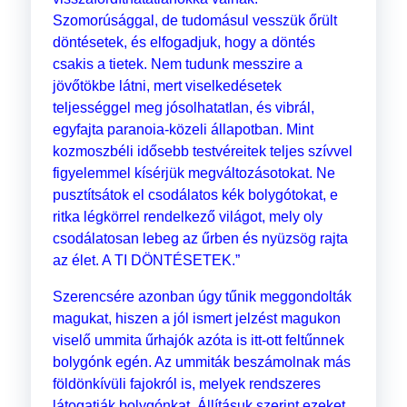
Szomorúsággal, de tudomásul vesszük őrült
döntésetek, és elfogadjuk, hogy a döntés
csakis a tietek. Nem tudunk messzire a
jövőtökbe látni, mert viselkedésetek
teljességgel meg jósolhatatlan, és vibrál,
egyfajta paranoia-közeli állapotban. Mint
kozmoszbéli idősebb testvéreitek teljes szívvel
figyelemmel kísérjük megváltozásotokat. Ne
pusztítsátok el csodálatos kék bolygótokat, e
ritka légkörrel rendelkező világot, mely oly
csodálatosan lebeg az űrben és nyüzsög rajta
az élet. A TI DÖNTÉSETEK.”
Szerencsére azonban úgy tűnik meggondolták
magukat, hiszen a jól ismert jelzést magukon
viselő ummita űrhajók azóta is itt-ott feltűnnek
bolygónk egén. Az ummiták beszámolnak más
földönkívüli fajokról is, melyek rendszeres
látogatják bolygónkat. Állításuk szerint ezeket