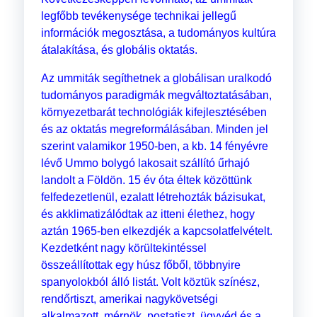
legfőbb tevékenysége technikai jellegű
információk megosztása, a tudományos kultúra
átalakítása, és globális oktatás.
Az ummiták segíthetnek a globálisan uralkodó
tudományos paradigmák megváltoztatásában,
környezetbarát technológiák kifejlesztésében
és az oktatás megreformálásában. Minden jel
szerint valamikor 1950-ben, a kb. 14 fényévre
lévő Ummo bolygó lakosait szállító űrhajó
landolt a Földön. 15 év óta éltek közöttünk
felfedezetlenül, ezalatt létrehozták bázisukat,
és akklimatizálódtak az itteni élethez, hogy
aztán 1965-ben elkezdjék a kapcsolatfelvételt.
Kezdetként nagy körültekintéssel
összeállítottak egy húsz főből, többnyire
spanyolokból álló listát. Volt köztük színész,
rendőrtiszt, amerikai nagykövetségi
alkalmazott, mérnök, postatiszt, ügyvéd és a