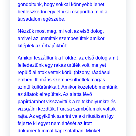
gondoltunk, hogy sokkal könnyebb lehet
beilleszkedni egy etnikai csoportba mint a
társadalom egészébe.
Nézzük most meg, mi volt az első dolog,
amivel az ummiták szembesültek amikor
kiléptek az űrhajóikból:
Amikor leszálltunk a Földre, az első dolog amit
felfedeztünk egy rakás ürülék volt, melyet
repülő állatok vettek körül (bizony, ráadásul
emberi. Itt máris szembesülhettek magas
szintű kultúránkkal). Amikor közelebb mentünk,
az állatok elrepültek. Az alatta lévő
papírdarabot visszavittük a rejtekhelyünkre és
vizsgálni kezdtük. Furcsa szimbólumok voltak
rajta. Az egyikünk szerint valaki rituálisan így
fejezte ki egyet nem értését az írott
dokumentummal kapcsolatban. Minket