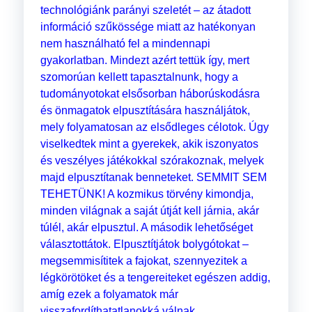
technológiánk parányi szeletét – az átadott
információ szűkössége miatt az hatékonyan
nem használható fel a mindennapi
gyakorlatban. Mindezt azért tettük így, mert
szomorúan kellett tapasztalnunk, hogy a
tudományotokat elsősorban háborúskodásra
és önmagatok elpusztítására használjátok,
mely folyamatosan az elsődleges célotok. Úgy
viselkedtek mint a gyerekek, akik iszonyatos
és veszélyes játékokkal szórakoznak, melyek
majd elpusztítanak benneteket. SEMMIT SEM
TEHETÜNK! A kozmikus törvény kimondja,
minden világnak a saját útját kell járnia, akár
túlél, akár elpusztul. A második lehetőséget
választottátok. Elpusztítjátok bolygótokat –
megsemmisítitek a fajokat, szennyezitek a
légkörötöket és a tengereiteket egészen addig,
amíg ezek a folyamatok már
visszafordíthatatlanokká válnak.