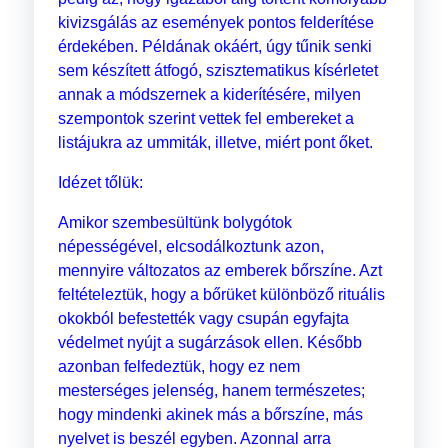
kivizsgálás az események pontos felderítése
érdekében. Példának okáért, úgy tűnik senki
sem készített átfogó, szisztematikus kísérletet
annak a módszernek a kiderítésére, milyen
szempontok szerint vettek fel embereket a
listájukra az ummiták, illetve, miért pont őket.
Idézet tőlük:
Amikor szembesültünk bolygótok
népességével, elcsodálkoztunk azon,
mennyire változatos az emberek bőrszíne. Azt
feltételeztük, hogy a bőrüket különböző rituális
okokból befestették vagy csupán egyfajta
védelmet nyújt a sugárzások ellen. Később
azonban felfedeztük, hogy ez nem
mesterséges jelenség, hanem természetes;
hogy mindenki akinek más a bőrszíne, más
nyelvet is beszél egyben. Azonnal arra