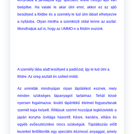
konyhába a járólapba egy speciális, lefelé mozgó ajtó van
beépítve. Ha valaki le akar ülni enni, akkor ez az ajtó
besüllyed a földbe és a személy le tud ülni lábait elhelyezve
a nyílásba. Olyan mintha a szemközti oldal lenne az asztal.
Mondhatjuk azt is, hogy az UMMO-n a földön eszünk.
A személy lába alatt lesüllyed a padlózat, így le tud ülni a
földre. Az üreg asztalt és széket imitál.
Az ummiták mindnyájan olyan táplálékot esznek, mely
minden szükséges tápanyagot tartalmaz. Tehát kissé
nyersen fogalmazva: kiváló tápértékű élelmet fogyasztanak
szemét kaja helyett. Állításuk szerint hozzájuk legközelebb a
japán konyha ízvilága hasonlít. Késre, kanálra, villára és
egyéb evőeszközökre nincs szükségük. Táplálkozás előtt
kezeiket fertőtlenítik egy speciális kézmosó anyaggal, amely