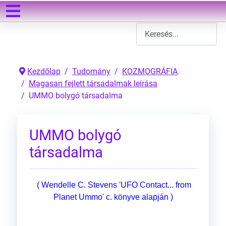
Keresés
Type 2 or more characters
Kezdőlap
Tudomány
KOZMOGRÁFIA
Magasan fejlett társadalmak leírása
UMMO bolygó társadalma
UMMO bolygó
társadalma
( Wendelle C. Stevens 'UFO Contact... from
Planet Ummo' c. könyve alapján )