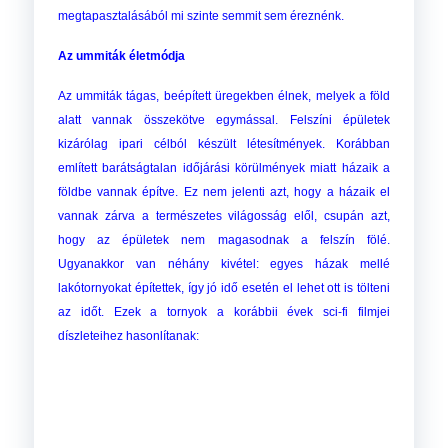
megtapasztalásából mi szinte semmit sem éreznénk.
Az ummiták életmódja
Az ummiták tágas, beépített üregekben élnek, melyek a föld
alatt vannak összekötve egymással. Felszíni épületek
kizárólag ipari célból készült létesítmények. Korábban
említett barátságtalan időjárási körülmények miatt házaik a
földbe vannak építve. Ez nem jelenti azt, hogy a házaik el
vannak zárva a természetes világosság elől, csupán azt,
hogy az épületek nem magasodnak a felszín fölé.
Ugyanakkor van néhány kivétel: egyes házak mellé
lakótornyokat építettek, így jó idő esetén el lehet ott is tölteni
az időt. Ezek a tornyok a korábbii évek sci-fi filmjei
díszleteihez hasonlítanak: