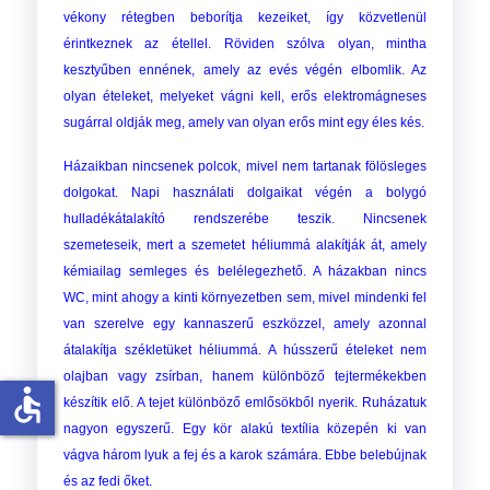
vékony rétegben beborítja kezeiket, így közvetlenül
érintkeznek az étellel. Röviden szólva olyan, mintha
kesztyűben ennének, amely az evés végén elbomlik. Az
olyan ételeket, melyeket vágni kell, erős elektromágneses
sugárral oldják meg, amely van olyan erős mint egy éles kés.
Házaikban nincsenek polcok, mivel nem tartanak fölösleges
dolgokat. Napi használati dolgaikat végén a bolygó
hulladékátalakító rendszerébe teszik. Nincsenek
szemeteseik, mert a szemetet héliummá alakítják át, amely
kémiailag semleges és belélegezhető. A házakban nincs
WC, mint ahogy a kinti környezetben sem, mivel mindenki fel
van szerelve egy kannaszerű eszközzel, amely azonnal
átalakítja székletüket héliummá. A hússzerű ételeket nem
olajban vagy zsírban, hanem különböző tejtermékekben
accessible
készítik elő. A tejet különböző emlősökből nyerik. Ruházatuk
nagyon egyszerű. Egy kör alakú textília közepén ki van
vágva három lyuk a fej és a karok számára. Ebbe belebújnak
és az fedi őket.