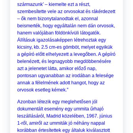
származunk’ – kiemelte ezt a részt,
szembesítette vele az orvosokat és rákérdezett
– ők nem bizonytalanodtak el, azonnal
beismerték, hogy egyáltalán nem dán orvosok,
hanem valójában földönkívüli látogatók.
Állításuk igazolásaképpen létrehoztak egy
kicsiny, kb. 2.5 cm-es gömböt, melyet egyikük
a gépíró előtt elhelyezett a levegőben. A gépíró
belenézett, és legnagyobb megdöbbenésére
azt a jelenetet látta, amikor előző nap,
pontosan ugyanabban az irodában a felesége
annak a félelmének adott hangot, hogy az
orvosok esetleg kémek.”
Azonban létezik egy meglehetősen jól
dokumentált esemény egy ummita űrhajó
leszállásáról, Madrid közelében, 1967. június
1-ről, amiről az ummiták jó néhány nappal
korábban értesítettek egy általuk kiválasztott