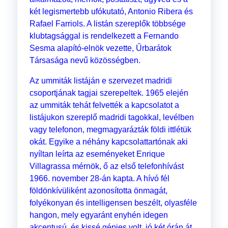
két legismertebb ufókutató, Antonio Ribera és
Rafael Farriols. A listán szereplők többsége
klubtagsággal is rendelkezett a Fernando
Sesma alapító-elnök vezette, Űrbarátok
Társasága nevű közösségben.
Az ummiták listáján e szervezet madridi
csoportjának tagjai szerepeltek. 1965 elején
az ummiták tehát felvették a kapcsolatot a
listájukon szereplő madridi tagokkal, levélben
vagy telefonon, megmagyarázták földi ittlétük
okát. Egyike a néhány kapcsolattartónak aki
nyíltan leírta az eseményeket Enrique
Villagrassa mérnök, ő az első telefonhívást
1966. november 28-án kapta. A hívó fél
földönkívüliként azonosította önmagát,
folyékonyan és intelligensen beszélt, olyasféle
hangon, mely egyaránt enyhén idegen
akcentusú, és kissé gépies volt, jó két órán át