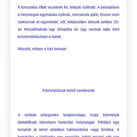
A tornyokba liftek vezetnek fel, tetejük nyitható. A belsejében
a helyiségek egymásba nyílnak, nincsenek ajtók, hiszen nem
zárkóznak el egymástól, sőt, kifejezetten élvezik amikor 20-
an felszállhatnak egy űrhajóba és úgy vannak rajta mint
konzervdobozban a halak.
Nézzük, milyen a ház belseje:
A toronyházak belső szerkezete
A szobák jellegzetes tulajdonsága, hogy bármelyik
átalakítható bármilyen funkciójú helyiséggé. Például egy
konyhát át lehet alakítani hálószobává vagy fordítva. A