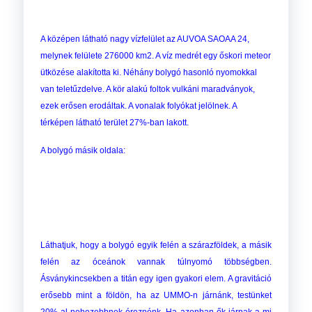
A középen látható nagy vízfelület az AUVOA SAOAA 24,
melynek felülete 276000 km2. A víz medrét egy őskori meteor
ütközése alakította ki. Néhány bolygó hasonló nyomokkal
van teletűzdelve. A kör alakú foltok vulkáni maradványok,
ezek erősen erodáltak. A vonalak folyókat jelölnek. A
térképen látható terület 27%-ban lakott.
A bolygó másik oldala:
Láthatjuk, hogy a bolygó egyik felén a szárazföldek, a másik
felén az óceánok vannak túlnyomó többségben.
Ásványkincsekben a titán egy igen gyakori elem. A gravitáció
erősebb mint a földön, ha az UMMO-n járnánk, testünket