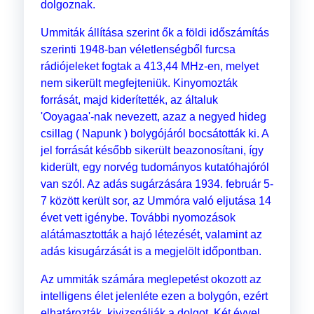
dolgoznak.
Ummiták állítása szerint ők a földi időszámítás
szerinti 1948-ban véletlenségből furcsa
rádiójeleket fogtak a 413,44 MHz-en, melyet
nem sikerült megfejteniük. Kinyomozták
forrását, majd kiderítették, az általuk
'Ooyagaa'-nak nevezett, azaz a negyed hideg
csillag ( Napunk ) bolygójáról bocsátották ki. A
jel forrását később sikerült beazonosítani, így
kiderült, egy norvég tudományos kutatóhajóról
van szól. Az adás sugárzására 1934. február 5-
7 között került sor, az Ummóra való eljutása 14
évet vett igénybe. További nyomozások
alátámasztották a hajó létezését, valamint az
adás kisugárzását is a megjelölt időpontban.
Az ummiták számára meglepetést okozott az
intelligens élet jelenléte ezen a bolygón, ezért
elhatározták, kivizsgálják a dolgot. Két évvel