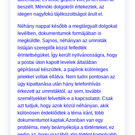
beszélt. Mérnöki dolgokról értekeztek, az
idegen nagyfokú tájékozottságot árult el.
Néhány nappal később a megtárgyalt dolgokat
levélben, dokumentumok formájában is
megküldte. Sajnos, néhányan az ummiták
listáján szereplők közül felfedték
érintettségüket. Így került nyilvánosságra, hogy
a postai úton kapott levelek általában
gépírással készültek, a papírok különleges
jelekkel voltak ellátva. Nem tudni pontosan az
ügy kipattanása után hány telefonhívás
érkezett az ummitáktól, az sem, további
személyekkel felvették-e a kapcsolatot. Csak
azt tudjuk, hogy azok közül néhányan, akik
különösen érdeklődtek a téma iránt, több
dokumentumot kaptak.Azonban van egy
probléma, mely beárnyékolja a történteket, ez
pedig az, hogy igazából alig történt komolyabb