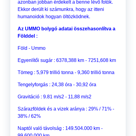
azonban jobban érdekelt a benne lévő fotók.
Ekkor derült ki számunkra, hogy az itteni
humanoidok hogyan öltözködnek.
Az UMMO bolygó adatai összehasonlítva a
Földdel :
Föld - Ummo
Egyenlítői sugár : 6378,388 km - 7251,608 km
Tömeg : 5,979 trillió tonna - 9,360 trillió tonna
Tengelyforgás : 24,38 óra - 30,92 óra
Gravitáció : 9.81 m/s2 - 11,88 m/s2
Szárazföldek és a vizek aránya : 29% / 71% -
38% / 62%
Naptól való távolság : 149.504.000 km -
99.600.000 km