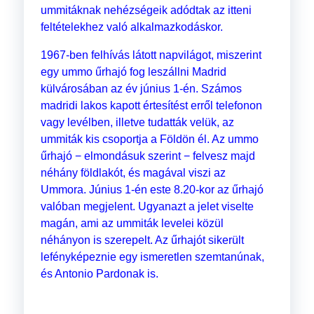
ummitáknak nehézségeik adódtak az itteni
feltételekhez való alkalmazkodáskor.
1967-ben felhívás látott napvilágot, miszerint
egy ummo űrhajó fog leszállni Madrid
külvárosában az év június 1-én. Számos
madridi lakos kapott értesítést erről telefonon
vagy levélben, illetve tudatták velük, az
ummiták kis csoportja a Földön él. Az ummo
űrhajó − elmondásuk szerint − felvesz majd
néhány földlakót, és magával viszi az
Ummora. Június 1-én este 8.20-kor az űrhajó
valóban megjelent. Ugyanazt a jelet viselte
magán, ami az ummiták levelei közül
néhányon is szerepelt. Az űrhajót sikerült
lefényképeznie egy ismeretlen szemtanúnak,
és Antonio Pardonak is.