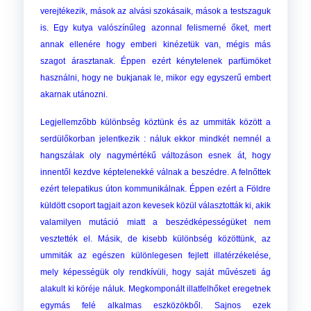
verejtékezik, mások az alvási szokásaik, mások a testszaguk
is. Egy kutya valószínűleg azonnal felismerné őket, mert
annak ellenére hogy emberi kinézetük van, mégis más
szagot árasztanak. Éppen ezért kénytelenek parfümöket
használni, hogy ne bukjanak le, mikor egy egyszerű embert
akarnak utánozni.
Legjellemzőbb különbség köztünk és az ummiták között a
serdülőkorban jelentkezik : náluk ekkor mindkét nemnél a
hangszálak oly nagymértékű változáson esnek át, hogy
innentől kezdve képtelenekké válnak a beszédre. A felnőttek
ezért telepatikus úton kommunikálnak. Éppen ezért a Földre
küldött csoport tagjait azon kevesek közül választották ki, akik
valamilyen mutáció miatt a beszédképességüket nem
vesztették el. Másik, de kisebb különbség közöttünk, az
ummiták az egészen különlegesen fejlett illatérzékelése,
mely képességük oly rendkívüli, hogy saját művészeti ág
alakult ki köréje náluk. Megkomponált illatfelhőket eregetnek
egymás felé alkalmas eszközökből. Sajnos ezek