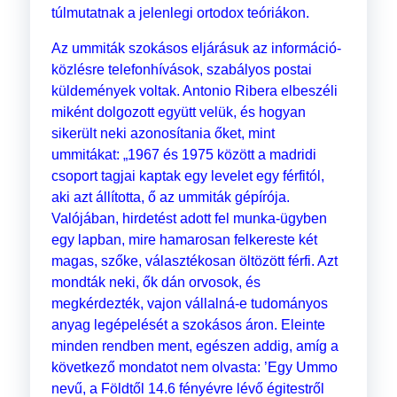
túlmutatnak a jelenlegi ortodox teóriákon.
Az ummiták szokásos eljárásuk az információ-
közlésre telefonhívások, szabályos postai
küldemények voltak. Antonio Ribera elbeszéli
miként dolgozott együtt velük, és hogyan
sikerült neki azonosítania őket, mint
ummitákat: „1967 és 1975 között a madridi
csoport tagjai kaptak egy levelet egy férfitól,
aki azt állította, ő az ummiták gépírója.
Valójában, hirdetést adott fel munka-ügyben
egy lapban, mire hamarosan felkereste két
magas, szőke, választékosan öltözött férfi. Azt
mondták neki, ők dán orvosok, és
megkérdezték, vajon vállalná-e tudományos
anyag legépelését a szokásos áron. Eleinte
minden rendben ment, egészen addig, amíg a
következő mondatot nem olvasta: ’Egy Ummo
nevű, a Földtől 14.6 fényévre lévő égitestről