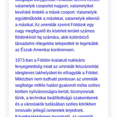
valamelyik csoportot nagyon, valamelyiket
kevésbé érdekli a másik csoport. Valamelyik
együttműködik a másikkal, valamelyik elkerüli
a másikat. Az ummiták szerint Földünk egy
nagy megfigyelő és kísérleti terület számos
földönkívüli faj számára, akik különböző
társadalmi rétegekbe telepedtek le leginkább
az Észak-Amerikai kontinensen.
1973-ban a Földön kialakult nukleáris
fenyegetettség miatt az ummiták felszámolták
ideiglenes lakhelyüket és elhagyták a Földet.
Miközben nem tudható pontosan az ummiták
segítsége miféle hatást gyakorolt mióta széles
körben nyilvánosságra került, bizonyosnak
tűnik, a technikai beállítottságú szakemberek
és a városlakók tudásában széles körökben
innovatív jellegű ismeretek terjednek.
Következésképpen levonható, az ummiták