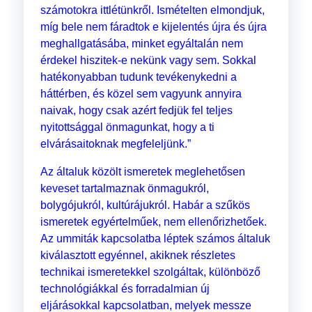
számotokra ittlétünkről. Ismételten elmondjuk,
míg bele nem fáradtok e kijelentés újra és újra
meghallgatásába, minket egyáltalán nem
érdekel hiszitek-e nekünk vagy sem. Sokkal
hatékonyabban tudunk tevékenykedni a
háttérben, és közel sem vagyunk annyira
naivak, hogy csak azért fedjük fel teljes
nyitottsággal önmagunkat, hogy a ti
elvárásaitoknak megfeleljünk.”
Az általuk közölt ismeretek meglehetősen
keveset tartalmaznak önmagukról,
bolygójukról, kultúrájukról. Habár a szűkös
ismeretek egyértelműek, nem ellenőrizhetőek.
Az ummiták kapcsolatba léptek számos általuk
kiválasztott egyénnel, akiknek részletes
technikai ismeretekkel szolgáltak, különböző
technológiákkal és forradalmian új
eljárásokkal kapcsolatban, melyek messze