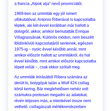
a francia „Alpok alja” nevű provinciától.
1969-ben az ummiták egy jól ismert
ufókutatóval, Antonio Riberával is kapcsolatba
léptek, aki két évvel korábban már hallott a
dologról, akkor, amikor bemutatták Enrique
Villagrassának. Különös módon, nem beszélt
földönkívüli kapcsolatáról senkinek, egészen
1975-ig − nyolc évvel később annál, mint
amikor először hallott az ummitákról, és hat
évvel később, mint amikor először kapcsolatba
lépett velük −, csak ekkor szólalt meg.
Az ummiták leírásából Ribera számára az
derült ki, bolygójuk talán a Wolf 424 csillag
körül kering. Bár meglehetősen nehéz volt
számukra pontosan megadni az adatokat,
révén teljesen más, a mienkével össze nem
vethető, csillagászati mértékrendszerben