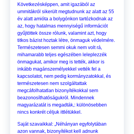
Következésképpen, amit igazából az
ummitákról sikerült megtudnunk az alatt az 55
év alatt amióta a bolygónkon tartózkodnak az
az, hogy hatalmas mennyiségű információt
gyűjtöttek össze rólunk, valamint azt, hogy
titkos bázist hoztak létre, önmaguk védelmére.
Természetesen semmi okuk nem volt rá,
mihamarabb teljes egészében leleplezzék
önmagukat, amikor meg is tették, akkor is
inkább magánszemélyekkel vették fel a
kapcsolatot, nem pedig kormányzatokkal, és
természetesen nem szolgáltattak
megcáfolhatatlan bizonyítékokkal sem
beazonosíthatóságukról. Mindennek
magyarázatát is megadták,: különösebben
nincs konkrét céljuk ittlétükkel.
Saját szavaikkal: „Néhányan egyfolytában
azon vannak, bizonyítékot kell adnunk