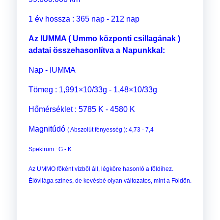
1 év hossza : 365 nap - 212 nap
Az IUMMA ( Ummo központi csillagának )
adatai összehasonlítva a Napunkkal:
Nap - IUMMA
Tömeg : 1,991×10/33g - 1,48×10/33g
Hőmérséklet : 5785 K - 4580 K
Magnitúdó
( Abszolút fényesség ): 4,73 - 7,4
Spektrum : G - K
Az UMMO főként vízből áll, légköre hasonló a földihez.
Élővilága színes, de kevésbé olyan változatos, mint a Földön.