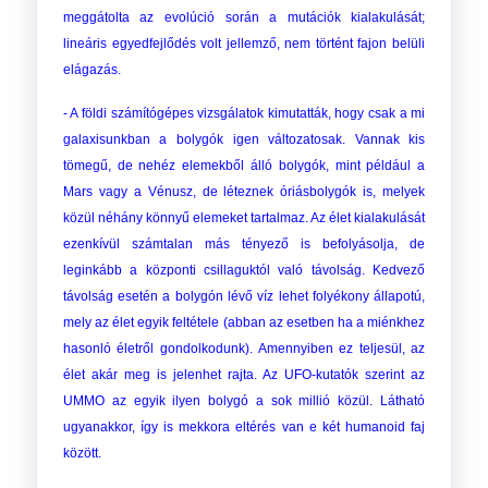
meggátolta az evolúció során a mutációk kialakulását;
lineáris egyedfejlődés volt jellemző, nem történt fajon belüli
elágazás.
- A földi számítógépes vizsgálatok kimutatták, hogy csak a mi
galaxisunkban a bolygók igen változatosak. Vannak kis
tömegű, de nehéz elemekből álló bolygók, mint például a
Mars vagy a Vénusz, de léteznek óriásbolygók is, melyek
közül néhány könnyű elemeket tartalmaz. Az élet kialakulását
ezenkívül számtalan más tényező is befolyásolja, de
leginkább a központi csillaguktól való távolság. Kedvező
távolság esetén a bolygón lévő víz lehet folyékony állapotú,
mely az élet egyik feltétele (abban az esetben ha a miénkhez
hasonló életről gondolkodunk). Amennyiben ez teljesül, az
élet akár meg is jelenhet rajta. Az UFO-kutatók szerint az
UMMO az egyik ilyen bolygó a sok millió közül. Látható
ugyanakkor, így is mekkora eltérés van e két humanoid faj
között.