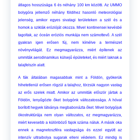
átlagos hosszúsága 6 és néhány 100 km közötti. Az UMMO
bolygóra jellemző néhány földihez hasonló meteorológiai
jelenség, amikor egyes sivatagi területeken a szél és a
homok a sziklák erózióját okozza. Mivel kontinensei kevésbé
tagoltak, az óceán eróziós munkája nem számottevő. A szél
gyakran igen erősen fúj, nem kímélve a természet
növényvilágát. Ez megmagyarázza, miért építenek az
ummiták aerodinamikus külsejű épületeket, és miért laknak a
talajfelszín alatt.
A fák általában magasabbak mint a Földön, gyökerük
hihetetlenül erősen rögzül a talajhoz, törzsük nagyon vastag
az erős szelek miatt. Amikor az ummiták először jártak a
Földön, lenyűgözte őket bolygónk változatossága. A hóval
borított hegyek látványa megbabonázta őket. Mivel bolygójuk
ökostruktúrája nem olyan változatos, ez megmagyarázza,
miért kevesebb a különböző fajok száma náluk. A másik oka
ennek a magnetoszféra vastagsága és ezzel együtt az
intenzív ultraibolya sugarak elleni védelem. Ez mindig is