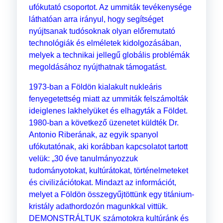
ufókutató csoportot. Az ummiták tevékenysége
láthatóan arra irányul, hogy segítséget
nyújtsanak tudósoknak olyan előremutató
technológiák és elméletek kidolgozásában,
melyek a technikai jellegű globális problémák
megoldásához nyújthatnak támogatást.
1973-ban a Földön kialakult nukleáris
fenyegetettség miatt az ummiták felszámolták
ideiglenes lakhelyüket és elhagyták a Földet.
1980-ban a következő üzenetet küldték Dr.
Antonio Riberának, az egyik spanyol
ufókutatónak, aki korábban kapcsolatot tartott
velük: „30 éve tanulmányozzuk
tudományotokat, kultúrátokat, történelmeteket
és civilizációtokat. Mindazt az információt,
melyet a Földön összegyűjtöttünk egy titánium-
kristály adathordozón magunkkal vittük.
DEMONSTRÁLTUK számotokra kultúránk és