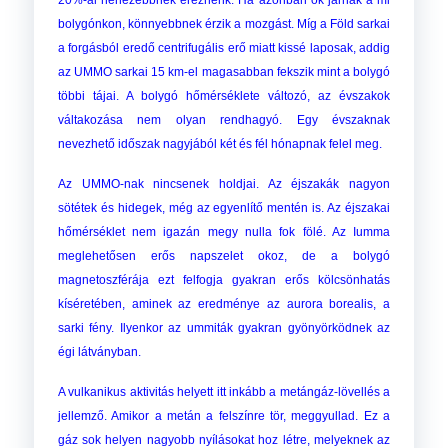
20%-al nehezebbnek éreznénk. Ha azonban ők járnak a mi
bolygónkon, könnyebbnek érzik a mozgást. Míg a Föld sarkai
a forgásból eredő centrifugális erő miatt kissé laposak, addig
az UMMO sarkai 15 km-el magasabban fekszik mint a bolygó
többi tájai. A bolygó hőmérséklete változó, az évszakok
váltakozása nem olyan rendhagyó. Egy évszaknak
nevezhető időszak nagyjából két és fél hónapnak felel meg.
Az UMMO-nak nincsenek holdjai. Az éjszakák nagyon
sötétek és hidegek, még az egyenlítő mentén is. Az éjszakai
hőmérséklet nem igazán megy nulla fok fölé. Az Iumma
meglehetősen erős napszelet okoz, de a bolygó
magnetoszférája ezt felfogja gyakran erős kölcsönhatás
kíséretében, aminek az eredménye az aurora borealis, a
sarki fény. Ilyenkor az ummiták gyakran gyönyörködnek az
égi látványban.
A vulkanikus aktivitás helyett itt inkább a metángáz-lövellés a
jellemző. Amikor a metán a felszínre tör, meggyullad. Ez a
gáz sok helyen nagyobb nyílá
sokat hoz létre, melyeknek az