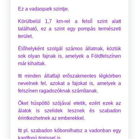
Ez a vadaspark szintje.
Körülbelül 1,7 km-rel a felső szint alatt
található, ez a szint egy pompás természeti
terület.
Élőhelyként szolgál számos állatnak, köztük
sok olyan fajnak is, amelyek a Földfelszínen
már kihaltak.
Itt minden állatfajt erőszakmentes légkörben
nevelnek fel, azokat a fajokat is, amelyek a
felszínen ragadozóknak számítanak.
Őket húspótló szójával etetik, ezért ezek az
álatok is szelidek lesznek és szabadon
érintkezhetnek az emberekkel.
Itt pl. szabadon kóborolhatsz a vadonban egy
kardfogú tigrissel is...