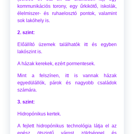
kommunikációs torony, egy űrkikötő, iskolák,
élelmiszer- és ruhaelosztó pontok, valamint
sok lakóhely is.
2. szint:
Előállító üzemek találhatók itt és egyben
lakószint is.
A házak kerekek, ezért pormentesek.
Mint a felszínen, itt is vannak házak
egyedülállók, párok és nagyobb családok
számára.
3. szint:
Hidropónikus kertek.
A fejlett hidropónikus technológia látja el az
egész ötszintű várost zöldséggel és