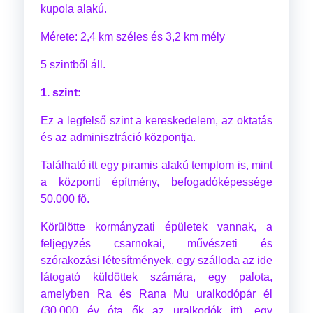
kupola alakú.
Mérete: 2,4 km széles és 3,2 km mély
5 szintből áll.
1. szint:
Ez a legfelső szint a kereskedelem, az oktatás
és az adminisztráció központja.
Található itt egy piramis alakú templom is, mint
a központi építmény, befogadóképessége
50.000 fő.
Körülötte kormányzati épületek vannak, a
feljegyzés csarnokai, művészeti és
szórakozási létesítmények, egy szálloda az ide
látogató küldöttek számára, egy palota,
amelyben Ra és Rana Mu uralkodópár él
(30.000 év óta ők az uralkodók itt), egy