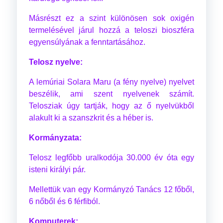
Másrészt ez a szint különösen sok oxigén
termelésével járul hozzá a teloszi bioszféra
egyensúlyának a fenntartásához.
Telosz nyelve:
A lemúriai Solara Maru (a fény nyelve) nyelvet
beszélik, ami szent nyelvenek számít.
Telosziak úgy tartják, hogy az ő nyelvükből
alakult ki a szanszkrit és a héber is.
Kormányzata:
Telosz legfőbb uralkodója 30.000 év óta egy
isteni királyi pár.
Mellettük van egy Kormányzó Tanács 12 főből,
6 nőből és 6 férfiból.
Komputerek: