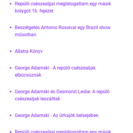
Repülő csészealjjal meglátogattam egy másik
bolygót 16. fejezet
Beszélgetés Antonio Rossival egy Brazil show
műsorban
Allatra Könyv
George Adamski - A repülő csészealjak
elbúcsúznak
George Adamski és Desmond Leslie: A repülő
csészealjak leszálltak
George Adamski - Az űrhajók belsejében
Repülő csészealjjal meglátogattam egy másik