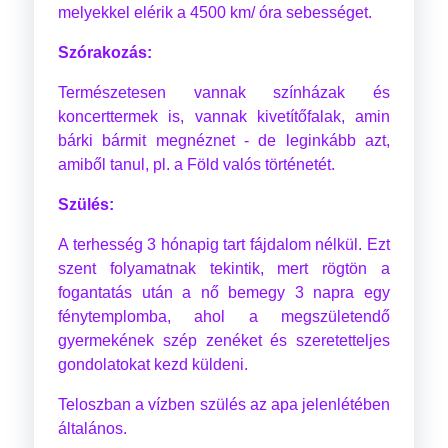
melyekkel elérik a 4500 km/ óra sebességet.
Szórakozás:
Természetesen vannak színházak és
koncerttermek is, vannak kivetítőfalak, amin
bárki bármit megnéznet - de leginkább azt,
amiből tanul, pl. a Föld valós történetét.
Szülés:
A terhesség 3 hónapig tart fájdalom nélkül. Ezt
szent folyamatnak tekintik, mert rögtön a
fogantatás után a nő bemegy 3 napra egy
fénytemplomba, ahol a megszületendő
gyermekének szép zenéket és szeretetteljes
gondolatokat kezd küldeni.
Teloszban a vízben szülés az apa jelenlétében
általános.