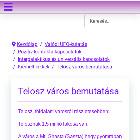
Keresés
Type 2 or more characters
Kezdőlap
Valódi UFO-kutatás
Pozitív kontakta kapcsolatok
Intergalaktikus és univerzális kapcsolatok
Kiemelt cikkek
Telosz város bemutatása
Telosz város bemutatása
Telosz, földalatti városról részletesebben:
Telosznak 1,5 millió lakosa van.
A város a Mt. Shasta (Saszta) hegy gyomrában